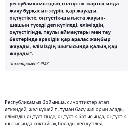
республикамыздың солтүстік жартысында
жаяу бұрқасын жүріп, қар жауады,
оңтүстікте, оңтүстік-шығыста жауын-
шашын түседі деп күтіледі, еліміздің
оңтүстігінде, таулы аймақтары мен тау
бөктерінде аракідік қар аралас жаңбыр
жауады, еліміздің шығысында қалың қар
жауады".
"Қазгидромет" РМК
Республикамыз бойынша, синоптиктер атап
өткендей, жел күшейіп, тұман басу жиі орын алады,
еліміздің оңтүстігінде, оңтүстік-батысында, оңтүстік-
шығысында көктайғақ болады деп күтіледі.