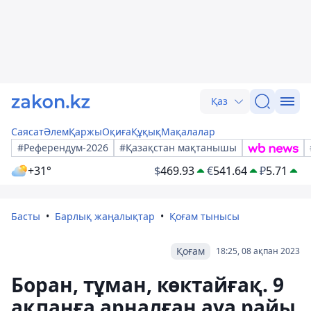
Қаз
Саясат
Әлем
Қаржы
Оқиға
Құқық
Мақалалар
#Референдум-2026
#Қазақстан мақтанышы
+31°
$
469.93
€
541.64
₽
5.71
Басты
Барлық жаңалықтар
Қоғам тынысы
Қоғам
18:25, 08 ақпан 2023
Боран, тұман, көктайғақ. 9
ақпанға арналған ауа райы