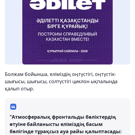
Болжам бойынша, еліміздің оңтүстігі, оңтүстік-
шығысы, шығысы, солтүстігі циклон ықпалында
қалып отыр.
"Атмосфералық фронтальды бөліктердің
өтуіне байланысты еліміздің басым
бөлігінде тұрақсыз ауа райы қалыптасады: