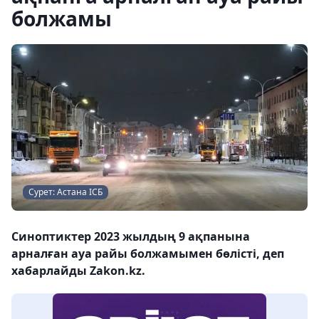
болжамы
Сурет: Астана ІСБ
Синоптиктер 2023 жылдың 9 ақпанына
арналған ауа райы болжамымен бөлісті, деп
хабарлайды Zakon.kz.