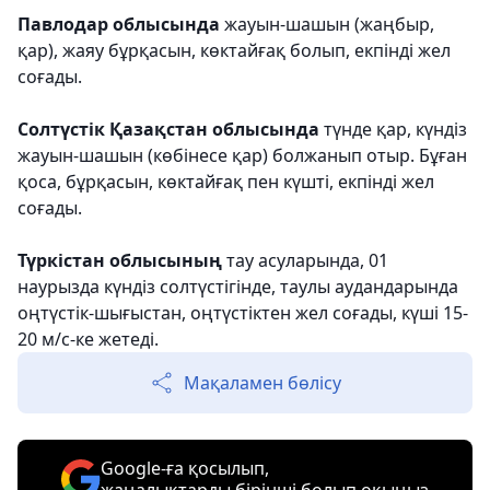
Павлодар облысында
жауын-шашын (жаңбыр,
қар), жаяу бұрқасын, көктайғақ болып, екпінді жел
соғады.
Солтүстік Қазақстан облысында
түнде қар, күндіз
жауын-шашын (көбінесе қар) болжанып отыр. Бұған
қоса, бұрқасын, көктайғақ пен күшті, екпінді жел
соғады.
Түркістан облысының
тау асуларында, 01
наурызда күндіз солтүстігінде, таулы аудандарында
оңтүстік-шығыстан, оңтүстіктен жел соғады, күші 15-
20 м/с-ке жетеді.
Мақаламен бөлісу
Google-ға қосылып,