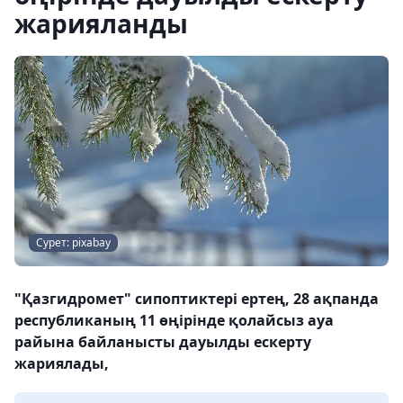
жарияланды
Сурет: pixabay
"Қазгидромет" сипоптиктері ертең, 28 ақпанда
республиканың 11 өңірінде қолайсыз ауа
райына байланысты дауылды ескерту
жариялады,