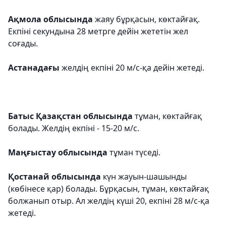
Ақмола облысында
жаяу бұрқасын, көктайғақ.
Екпіні секундына 28 метрге дейін жететін жел
соғады.
Астанадағы
желдің екпіні 20 м/с-қа дейін жетеді.
Батыс Қазақстан облысында
тұман, көктайғақ
болады. Желдің екпіні - 15-20 м/с.
Маңғыстау облысында
тұман түседі.
Қостанай облысында
күн жауын-шашынды
(көбінесе қар) болады. Бұрқасын, тұман, көктайғақ
болжанып отыр. Ал желдің күші 20, екпіні 28 м/c-қа
жетеді.