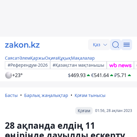
Қаз
Саясат
Әлем
Қаржы
Оқиға
Құқық
Мақалалар
#Референдум-2026
#Қазақстан мақтанышы
+23°
$
469.93
€
541.64
₽
5.71
Басты
Барлық жаңалықтар
Қоғам тынысы
Қоғам
01:56, 28 ақпан 2023
28 ақпанда елдің 11
өңірінде дауылды ескерту