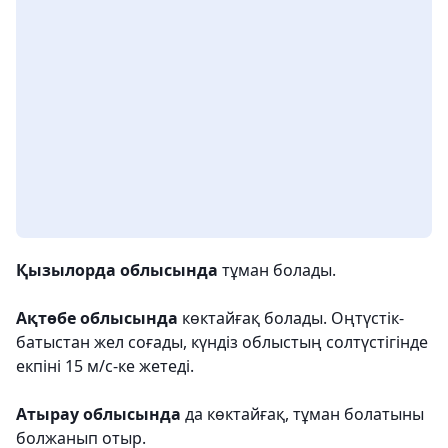
Қызылорда облысында
тұман болады.
Ақтөбе облысында
көктайғақ болады. Оңтүстік-
батыстан жел соғады, күндіз облыстың солтүстігінде
екпіні 15 м/с-ке жетеді.
Атырау облысында
да көктайғақ, тұман болатыны
болжанып отыр.