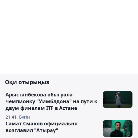
Оқи отырыңыз
Арыстанбекова обыграла
чемпионку "Уимблдона" на пути к
двум финалам ITF в Астане
21:41, Бүгін
Самат Смаков официально
возглавил "Атырау"