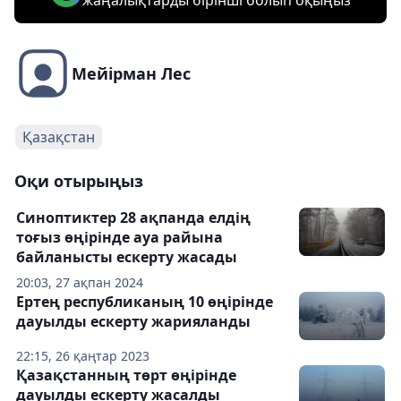
жаңалықтарды бірінші болып оқыңыз
Мейірман Лес
Қазақстан
Оқи отырыңыз
Синоптиктер 28 ақпанда елдің
тоғыз өңірінде ауа райына
байланысты ескерту жасады
20:03, 27 ақпан 2024
Ертең республиканың 10 өңірінде
дауылды ескерту жарияланды
22:15, 26 қаңтар 2023
Қазақстанның төрт өңірінде
дауылды ескерту жасалды