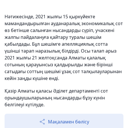
Нәтижесінде, 2021 жылғы 15 қыркүйекте
мамандандырылған ауданаралық экономикалық сот
өз бетінше салынған нысандарды сүріп, учаскені
жалпы пайдалануға қайтару туралы шешім
қабылдады. Бұл шешімге апелляциялық сотта
үшінші тарап наразылық білдірді. Осы талап арыз
2021 жылғы 21 желтоқсанда Алматы қалалық
сотының қарауынсыз қалдырылды және бірінші
сатыдағы соттың шешімі ұзақ сот талқылауларынан
кейін заңды күшіне енді.
Қазір Алматы қаласы Әділет департаменті сот
орындаушыларының нысандарды бұзу күнін
белгілеуі күтілуде.
Мақаламен бөлісу