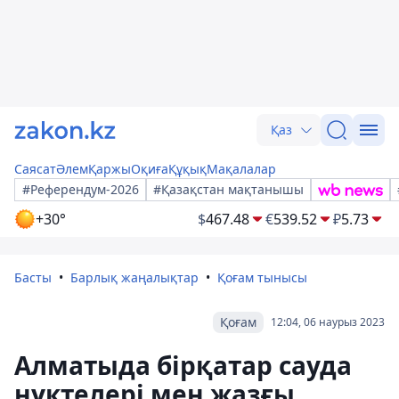
Қаз
Саясат
Әлем
Қаржы
Оқиға
Құқық
Мақалалар
#Референдум-2026
#Қазақстан мақтанышы
+30°
$
467.48
€
539.52
₽
5.73
Басты
Барлық жаңалықтар
Қоғам тынысы
Қоғам
12:04, 06 наурыз 2023
Алматыда бірқатар сауда
нүктелері мен жазғы