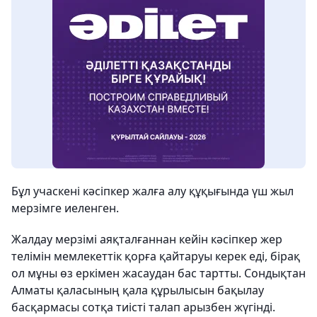
Бұл учаскені кәсіпкер жалға алу құқығында үш жыл
мерзімге иеленген.
Жалдау мерзімі аяқталғаннан кейін кәсіпкер жер
телімін мемлекеттік қорға қайтаруы керек еді, бірақ
ол мұны өз еркімен жасаудан бас тартты. Сондықтан
Алматы қаласының қала құрылысын бақылау
басқармасы сотқа тиісті талап арызбен жүгінді.