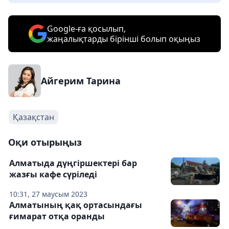
Google-ға қосылып,
жаңалықтарды бірінші болып оқыңыз
Айгерим Тарина
Қазақстан
Оқи отырыңыз
Алматыда дүңгіршектері бар
жазғы кафе сүріледі
10:31, 27 маусым 2023
Алматының қақ ортасындағы
ғимарат отқа оранды