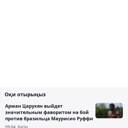
Оқи отырыңыз
Арман Царукян выйдет
значительным фаворитом на бой
против бразильца Маурисио Руффи
09:04, Бүгін