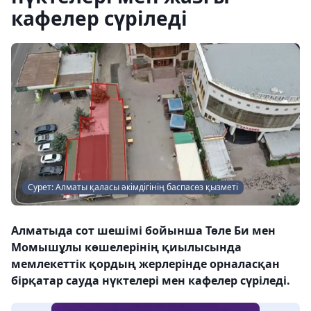
кафелер сүріледі
Сурет: Алматы қаласы әкімдігінің баспасөз қызметі
Алматыда сот шешімі бойынша Төле Би мен
Момышұлы көшелерінің қиылысында
мемлекеттік қордың жерлерінде орналасқан
бірқатар сауда нүктелері мен кафелер сүріледі.