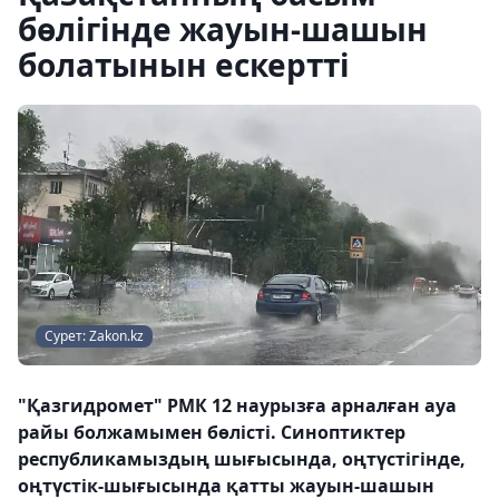
бөлігінде жауын-шашын
болатынын ескертті
Сурет: Zakon.kz
"Қазгидромет" РМК 12 наурызға арналған ауа
райы болжамымен бөлісті. Синоптиктер
республикамыздың шығысында, оңтүстігінде,
оңтүстік-шығысында қатты жауын-шашын