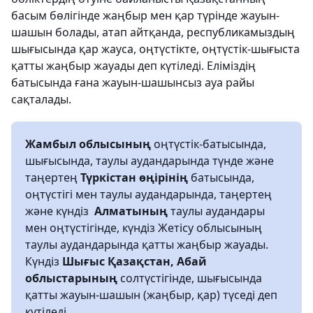
басым бөлігінде жаңбыр мен қар түрінде жауын-
шашын болады, атап айтқанда, республикамыздың
шығысында қар жауса, оңтүстікте, оңтүстік-шығыста
қатты жаңбыр жауады деп күтіледі. Еліміздің
батысында ғана жауын-шашынсыз ауа райы
сақталады.
Жамбыл облысының
оңтүстік-батысында,
шығысында, таулы аудандарында түнде және
таңертең
Түркістан өңірінің
батысында,
оңтүстігі мен таулы аудандарында, таңертең
және күндіз
Алматының
таулы аудандары
мен оңтүстігінде, күндіз Жетісу облысының
таулы аудандарында қатты жаңбыр жауады.
Күндіз
Шығыс Қазақстан, Абай
облыстарының
солтүстігінде, шығысында
қатты жауын-шашын (жаңбыр, қар) түседі деп
күтіледі.