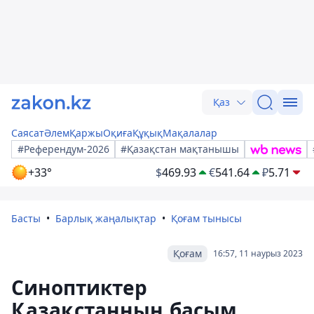
Қаз
Саясат
Әлем
Қаржы
Оқиға
Құқық
Мақалалар
#Референдум-2026
#Қазақстан мақтанышы
+33°
$
469.93
€
541.64
₽
5.71
Басты
Барлық жаңалықтар
Қоғам тынысы
Қоғам
16:57, 11 наурыз 2023
Синоптиктер
Қазақстанның басым