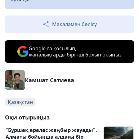
Мақаламен бөлісу
Google-ға қосылып,
жаңалықтарды бірінші болып оқыңыз
Камшат Сатиева
Қазақстан
Оқи отырыңыз
"Бұршақ аралас жаңбыр жауады".
Алматы бойынша алдағы бір