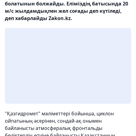
болатынын болжайды. Еліміздің батысында 20
м/с жылдамдықпен жел соғады деп күтіледі,
деп хабарлайды Zakon.kz.
"Қазгидромет" мәліметтері бойынша, циклон
ойпатының әсерінен, сондай-ақ онымен
байланысты атмосфералық фронтальды
бөліктердің өтуіне байланысты Қазақстанның