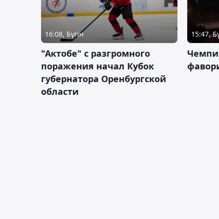
16:08, Бүгін
15:47, Б
"Актобе" с разгромного
Чемпи
поражения начал Кубок
фавор
губернатора Оренбургской
области