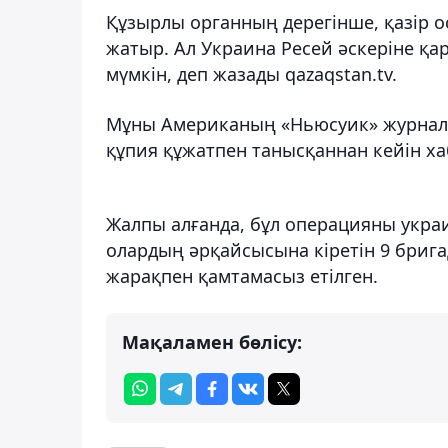
Құзырлы органның дерегінше, қазір о
жатыр. Ал Украина Ресей әскеріне қа
мүмкін, деп жазады qazaqstan.tv.
Мұны Американың «Ньюсуик» журналы 
құпия құжатпен танысқаннан кейін х
Жалпы алғанда, бұл операцияны украи
олардың әрқайсысына кіретін 9 брига
жарақпен қамтамасыз етілген.
Мақаламен бөлісу: