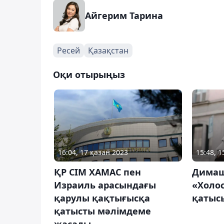
Айгерим Тарина
Ресей
Қазақстан
Оқи отырыңыз
16:04, 17 қазан 2023
15:48, 
ҚР СІМ ХАМАС пен
Димаш
Израиль арасындағы
«Холо
қарулы қақтығысқа
қатыс
қатысты мәлімдеме
жасады