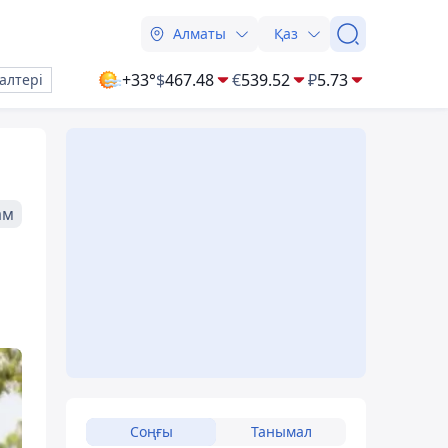
Алматы
Қаз
+33°
$
467.48
€
539.52
₽
5.73
алтері
ам
Соңғы
Танымал