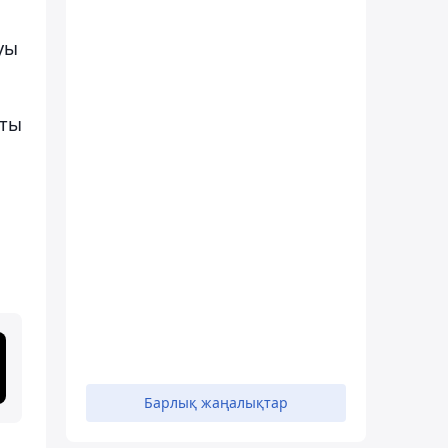
уы
қты
Барлық жаңалықтар