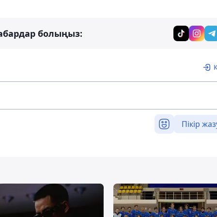
абардар болыңыз:
Пікір жаз