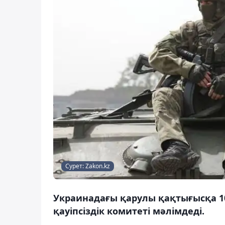
Сурет: Zakon.kz
Украинадағы қарулы қақтығысқа 1
қауіпсіздік комитеті мәлімдеді.