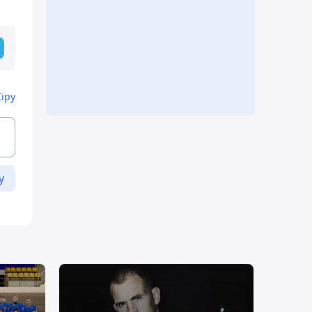
Кіру
у