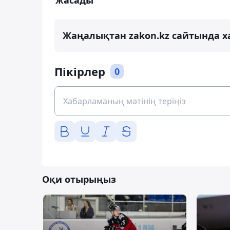
Жаңалықтан zakon.kz сайтында х
Пікірлер
0
Оқи отырыңыз