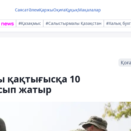
Саясат
Әлем
Қаржы
Оқиға
Құқық
Мақалалар
#Қазақмыс
#Салыстырмалы Қазақстан
#Халық бухг
Қоғ
ы қақтығысқа 10
сып жатыр