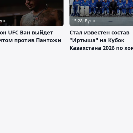
үгін
15:28, Бүгін
он UFC Ван выйдет
Стал известен состав
итом против Пантожи
"Иртыша" на Кубок
Казахстана 2026 по х