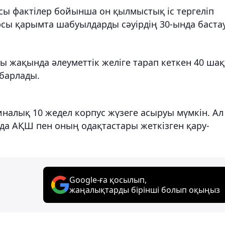
сы фактілер бойынша он қылмыстық іс тергеліп
рсы қарымта шабуылдарды сәуірдің 30-ында баста
жақында әлеуметтік желіге тарап кеткен 40 ша
абарлады.
налық 10 жедел корпус жүзеге асыруы мүмкін. Ал
да АҚШ пен оның одақтастары жеткізген қару-
Google-ға қосылып,
жаңалықтарды бірінші болып оқыңыз