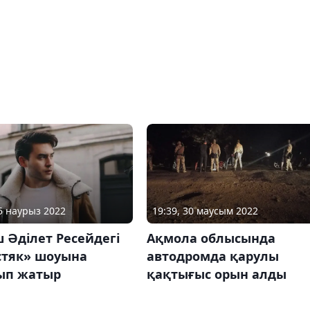
15 наурыз 2022
19:39, 30 маусым 2022
 Әділет Ресейдегі
Ақмола облысында
стяк» шоуына
автодромда қарулы
ып жатыр
қақтығыс орын алды