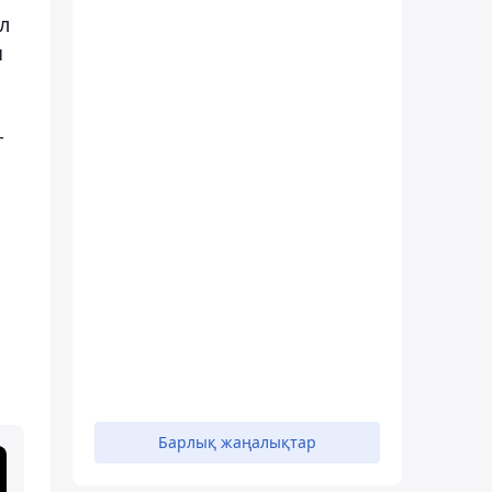
л
ы
-
Барлық жаңалықтар