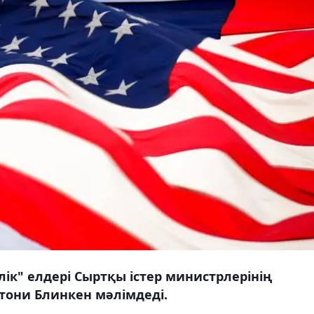
ік" елдері Сыртқы істер министрлерінің
тони Блинкен мәлімдеді.