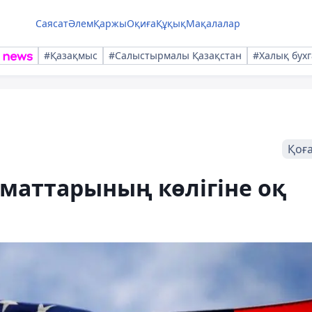
Саясат
Әлем
Қаржы
Оқиға
Құқық
Мақалалар
#Қазақмыс
#Салыстырмалы Қазақстан
#Халық бухг
Қоғ
маттарының көлігіне оқ