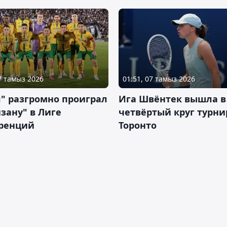
07 тамыз 2026
01:51, 07 тамыз 2026
" разгромно проиграл
Ига Швёнтек вышла в
зану" в Лиге
четвёртый круг турни
ренций
Торонто