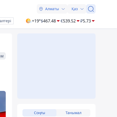
Алматы
Қаз
+19°
$
467.48
€
539.52
₽
5.73
алтері
ам
Соңғы
Танымал