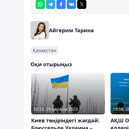
Айгерим Тарина
Қазақстан
Оқи отырыңыз
23:13, 29 қараша 2023
19:58, 
Киев төңіріндегі жағдай:
АҚШ О
Брюссельде Украина –
елдер