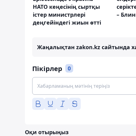
НАТО кеңесінің сыртқы
серікт
істер министрлері
– Блин
деңгейіндегі жиын өтті
Жаңалықтан zakon.kz сайтында х
Пікірлер
0
Оқи отырыңыз