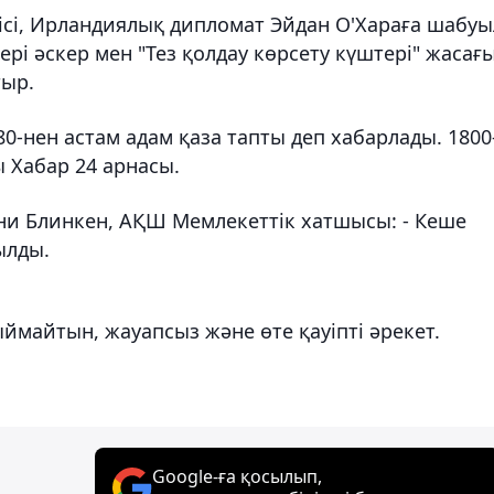
ісі, Ирландиялық дипломат Эйдан О'Хараға шабуы
ері әскер мен "Тез қолдау көрсету күштері" жасағ
тыр.
0-нен астам адам қаза тапты деп хабарлады. 1800
ы Хабар 24 арнасы.
они Блинкен, АҚШ Мемлекеттік хатшысы: - Кеше
ылды.
сыймайтын, жауапсыз және өте қауіпті әрекет.
Google-ға қосылып,