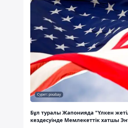
Сурет: pixabay
Бұл туралы Жапонияда "Үлкен жетіл
кездесуінде Мемлекеттік хатшы Эн