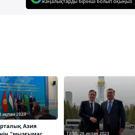
жаңалықтарды бірінші болып оқыңыз
28 ақпан 2023
рталық Азия
інің "мызғымас
12:50, 28 ақпан 2023