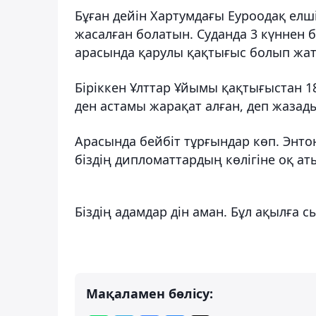
Бұған дейін Хартумдағы Еуроодақ елш
жасалған болатын. Суданда 3 күннен б
арасында қарулы қақтығыс болып жа
Біріккен Ұлттар Ұйымы қақтығыстан 18
ден астамы жарақат алған, деп жазад
Арасында бейбіт тұрғындар көп. Энт
біздің дипломаттардың көлігіне оқ ат
Біздің адамдар дін аман. Бұл ақылға 
Мақаламен бөлісу: