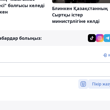
есі" болғысы келеді
Блинкен Қазақстанның
кен
Сыртқы істер
министрлігіне келді
абардар болыңыз:
Пікір жаз