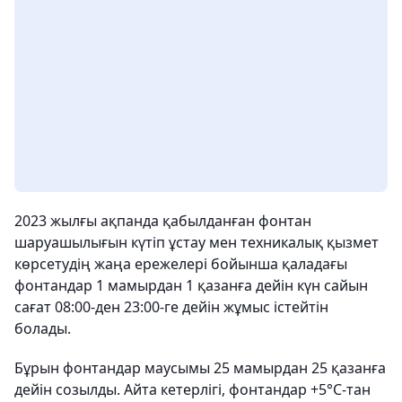
2023 жылғы ақпанда қабылданған фонтан
шаруашылығын күтіп ұстау мен техникалық қызмет
көрсетудің жаңа ережелері бойынша қаладағы
фонтандар 1 мамырдан 1 қазанға дейін күн сайын
сағат 08:00-ден 23:00-ге дейін жұмыс істейтін
болады.
Бұрын фонтандар маусымы 25 мамырдан 25 қазанға
дейін созылды. Айта кетерлігі, фонтандар +5°C-тан