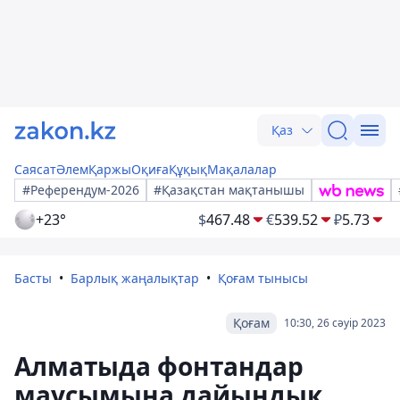
Қаз
Саясат
Әлем
Қаржы
Оқиға
Құқық
Мақалалар
#Референдум-2026
#Қазақстан мақтанышы
+23°
$
467.48
€
539.52
₽
5.73
Басты
Барлық жаңалықтар
Қоғам тынысы
Қоғам
10:30, 26 сәуір 2023
Алматыда фонтандар
маусымына дайындық