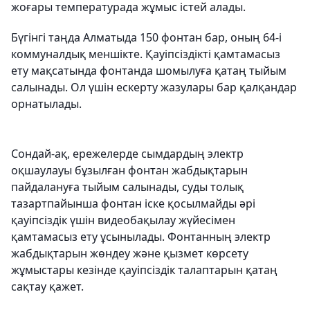
жоғары температурада жұмыс істей алады.
Бүгінгі таңда Алматыда 150 фонтан бар, оның 64-і
коммуналдық меншікте. Қауіпсіздікті қамтамасыз
ету мақсатында фонтанда шомылуға қатаң тыйым
салынады. Ол үшін ескерту жазулары бар қалқандар
орнатылады.
Сондай-ақ, ережелерде сымдардың электр
оқшаулауы бұзылған фонтан жабдықтарын
пайдалануға тыйым салынады, суды толық
тазартпайынша фонтан іске қосылмайды әрі
қауіпсіздік үшін видеобақылау жүйесімен
қамтамасыз ету ұсынылады. Фонтанның электр
жабдықтарын жөндеу және қызмет көрсету
жұмыстары кезінде қауіпсіздік талаптарын қатаң
сақтау қажет.