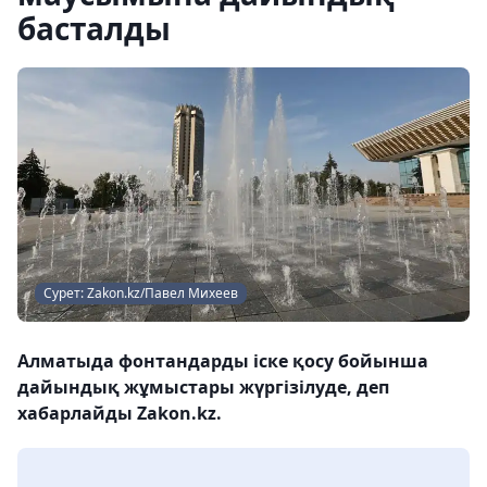
басталды
Сурет: Zakon.kz/Павел Михеев
Алматыда фонтандарды іске қосу бойынша
дайындық жұмыстары жүргізілуде, деп
хабарлайды Zakon.kz.