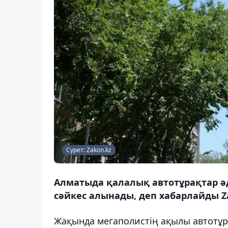
Сурет: Zakon.kz
Алматыда қалалық автотұрақтар әд
сәйкес алынады, деп хабарлайды Za
Жақында мегаполистің ақылы автотұ