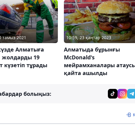
10:59, 23 қаңтар 2023
20 тамыз 2021
Алматыда бұрынғы
күзде Алматыға
McDonald's
н жолдарды 19
мейрамханалары атаус
т күзетіп тұрады
қайта ашылды
абардар болыңыз: