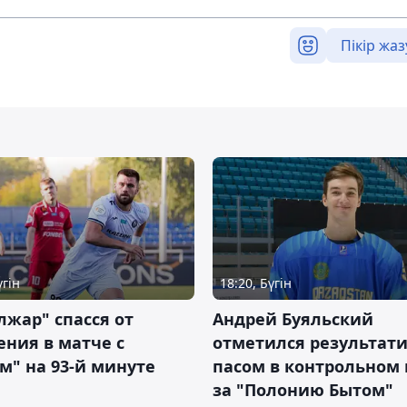
Пікір жаз
үгін
18:20, Бүгін
жар" спасся от
Андрей Буяльский
ния в матче с
отметился результат
м" на 93-й минуте
пасом в контрольном
за "Полонию Бытом"