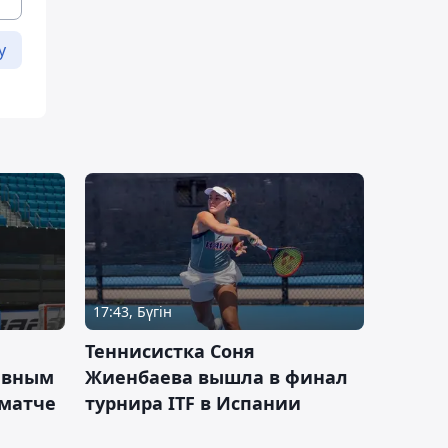
у
17:43, Бүгін
Теннисистка Соня
ивным
Жиенбаева вышла в финал
 матче
турнира ITF в Испании