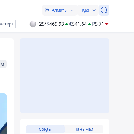
Алматы
Қаз
+25°
$
469.93
€
541.64
₽
5.71
алтері
ам
Соңғы
Танымал