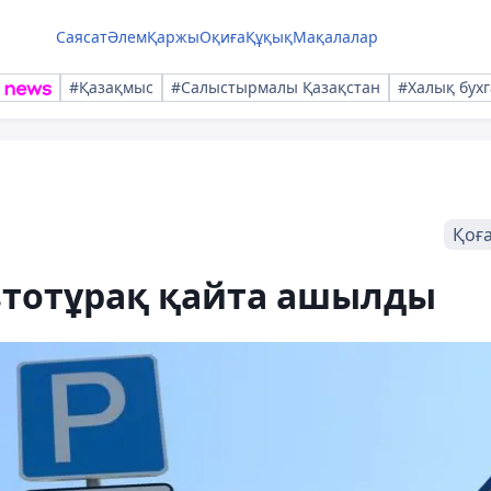
Саясат
Әлем
Қаржы
Оқиға
Құқық
Мақалалар
#Қазақмыс
#Салыстырмалы Қазақстан
#Халық бухг
Қоғ
тотұрақ қайта ашылды