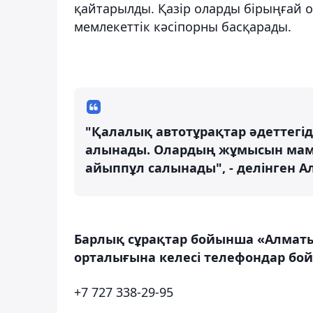
қайтарылды. Қазір оларды бірыңғай 
мемлекеттік кәсіпорны басқарады.
"Қалалық автотұрақтар әдеттегід
алынады. Олардың жұмысын мама
айыппұл салынады", - делінген А
Барлық сұрақтар бойынша «Алматы
орталығына келесі телефондар бо
+7 727 338-29-95