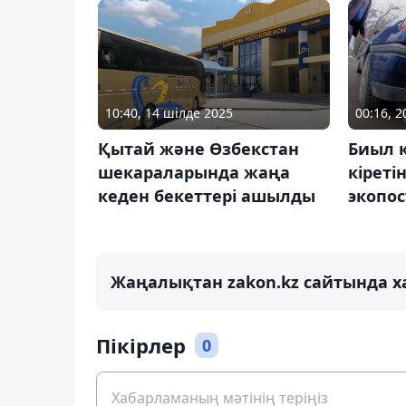
10:40, 14 шілде 2025
00:16, 
Қытай және Өзбекстан
Биыл 
шекараларында жаңа
кіреті
кеден бекеттері ашылды
экопос
Жаңалықтан zakon.kz сайтында х
Пікірлер
0