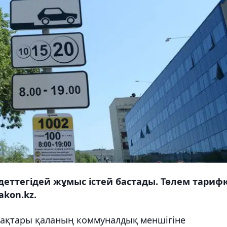
еттегідей жұмыс істей бастады. Төлем тариф
kon.kz.
рақтары қаланың коммуналдық меншігіне