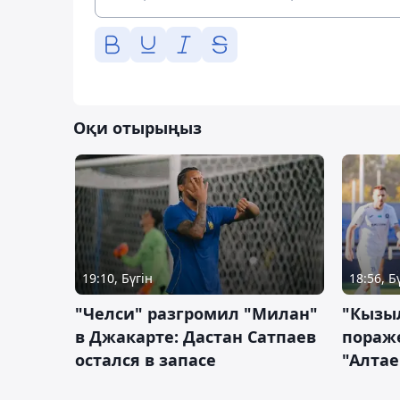
Оқи отырыңыз
19:10, Бүгін
18:56, Б
"Челси" разгромил "Милан"
"Кызыл
в Джакарте: Дастан Сатпаев
пораже
остался в запасе
"Алтае