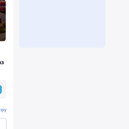
ыз
Кіру