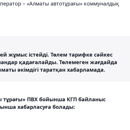
оператор – «Алматы автотұрағы» коммуналдық
ей жұмыс істейді. Төлем тарифке сәйкес
ндар қадағалайды. Төлемеген жағдайда
лматы әкімдігі таратқан хабарламада.
 тұрағы» ПВХ бойынша КГП байланыс
йынша хабарласуға болады: