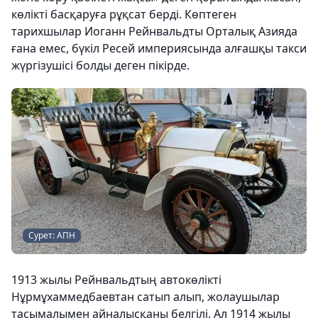
көлікті басқаруға рұқсат берді. Көптеген
тарихшылар Иоганн Рейнвальдты Орталық Азияда
ғана емес, бүкіл Ресей империясында алғашқы такси
жүргізушісі болды деген пікірде.
Сурет: АПН
1913 жылы Рейнвальдтың автокөлікті
Нұрмұхаммедбаевтан сатып алып, жолаушылар
тасымалымен айналысқаны белгілі. Ал 1914 жылы