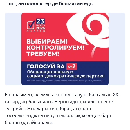
тіпті, автокөліктер де болмаған еді.
Ең алдымен, әлемде автокөлік дәуірі басталған ХХ
ғасырдың басындағы Верныйдың келбетін еске
түсірейік. Жолдары кең, бірақ асфальт
төселмегендіктен маусымаралық кезеңде бәрі
балшыққа айналады.