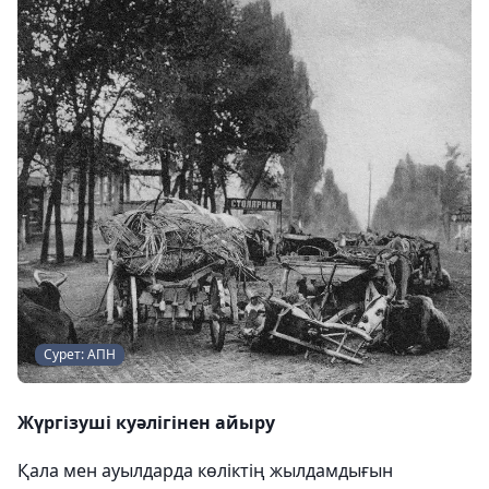
Сурет: АПН
Жүргізуші куәлігінен айыру
Қала мен ауылдарда көліктің жылдамдығын