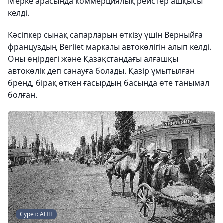
Мерке арасында коммерциялық рейстер ашқысы
келді.
Кәсіпкер сынақ сапарларын өткізу үшін Верныйға
француздың Berliet маркалы автокөлігін алып келді.
Оны өңірдегі және Қазақстандағы алғашқы
автокөлік деп санауға болады. Қазір ұмытылған
бренд, бірақ өткен ғасырдың басында өте танымал
болған.
Сурет: АПН