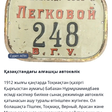
Сурет: АПН
Қазақстандағы алғашқы автокөлік
1912 жылғы қаңтарда Тоқмақтан (қазіргі
Қырғызстан аумағы) Бабахан Нұрмұхаммедбаев
есімді кәсіпкер билікке сынақ режимінде автокөлік
қатынасын ашу туралы өтінішпен жүгінген. Ол
болашақта Пішпек, Тоқмаққ, Верный, Арасан және