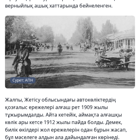
верныйлық ашық хаттарында бейнеленген.
Сурет: АПН
Жалпы, Жетісу облысындағы автокөліктердің
қозғалыс ережелері алғаш рет 1909 жылы
тұжырымдалды. Айта кетейік, аймақта алғашқы
көлік ары кетсе 1912 жылы пайда болды. Демек,
билік өкілдері жол ережелерін одан бұрын жасап,
бұл мәселеге алдын ала дайындалған көрінеді.