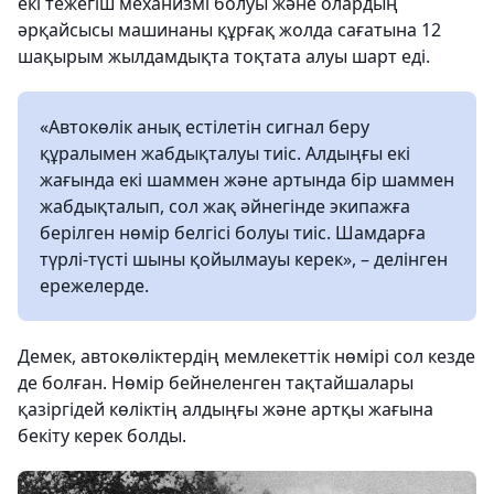
екі тежегіш механизмі болуы және олардың
әрқайсысы машинаны құрғақ жолда сағатына 12
шақырым жылдамдықта тоқтата алуы шарт еді.
«Автокөлік анық естілетін сигнал беру
құралымен жабдықталуы тиіс. Алдыңғы екі
жағында екі шаммен және артында бір шаммен
жабдықталып, сол жақ әйнегінде экипажға
берілген нөмір белгісі болуы тиіс. Шамдарға
түрлі-түсті шыны қойылмауы керек», – делінген
ережелерде.
Демек, автокөліктердің мемлекеттік нөмірі сол кезде
де болған. Нөмір бейнеленген тақтайшалары
қазіргідей көліктің алдыңғы және артқы жағына
бекіту керек болды.