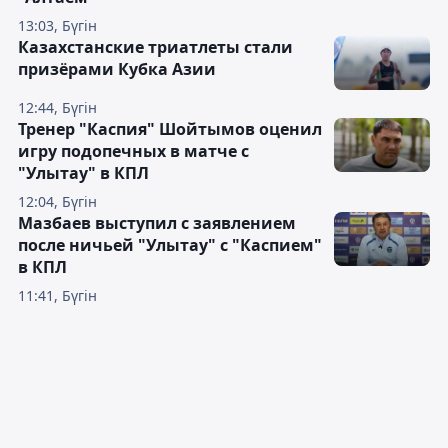
13:03, Бүгін
Казахстанские триатлеты стали
призёрами Кубка Азии
12:44, Бүгін
Тренер "Каспия" Шойтымов оценил
игру подопечных в матче с
"Улытау" в КПЛ
12:04, Бүгін
Мазбаев выступил с заявлением
после ничьей "Улытау" с "Каспием"
в КПЛ
11:41, Бүгін