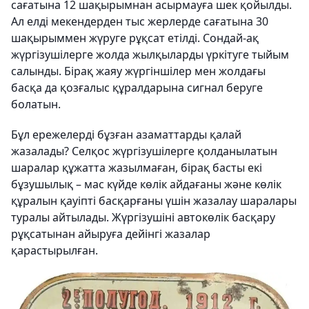
сағатына 12 шақырымнан асырмауға шек қойылды.
Ал елді мекендерден тыс жерлерде сағатына 30
шақырыммен жүруге рұқсат етілді. Сондай-ақ
жүргізушілерге жолда жылқыларды үркітуге тыйым
салынды. Бірақ жаяу жүргіншілер мен жолдағы
басқа да қозғалыс құралдарына сигнал беруге
болатын.
Бұл ережелерді бұзған азаматтарды қалай
жазалады? Селқос жүргізушілерге қолданылатын
шаралар құжатта жазылмаған, бірақ басты екі
бұзушылық – мас күйде көлік айдағаны және көлік
құралын қауіпті басқарғаны үшін жазалау шаралары
туралы айтылады. Жүргізушіні автокөлік басқару
рұқсатынан айыруға дейінгі жазалар
қарастырылған.