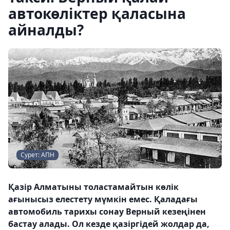
автокөліктер қаласына
айналды?
Сурет: АПН
Қазір Алматыны толастамайтын көлік
ағынысыз елестету мүмкін емес. Қаладағы
автомобиль тарихы сонау Верный кезеңінен
бастау алады. Ол кезде қазіргідей жолдар да,