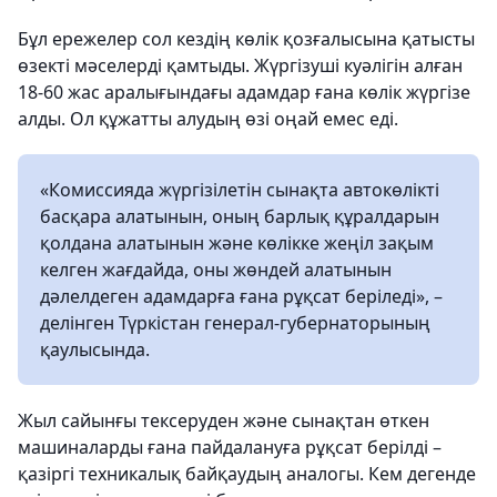
Бұл ережелер сол кездің көлік қозғалысына қатысты
өзекті мәселерді қамтыды. Жүргізуші куәлігін алған
18-60 жас аралығындағы адамдар ғана көлік жүргізе
алды. Ол құжатты алудың өзі оңай емес еді.
«Комиссияда жүргізілетін сынақта автокөлікті
басқара алатынын, оның барлық құралдарын
қолдана алатынын және көлікке жеңіл зақым
келген жағдайда, оны жөндей алатынын
дәлелдеген адамдарға ғана рұқсат беріледі», –
делінген Түркістан генерал-губернаторының
қаулысында.
Жыл сайынғы тексеруден және сынақтан өткен
машиналарды ғана пайдалануға рұқсат берілді –
қазіргі техникалық байқаудың аналогы. Кем дегенде