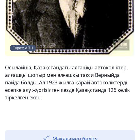
Сурет: АПН
Осылайша, Қазақстандағы алғашқы автокөліктер,
алғашқы шопыр мен алғашқы такси Верныйда
пайда болды. Ал 1923 жылға қарай автокөліктерді
есепке алу жүргізілген кезде Қазақстанда 126 көлік
тіркелген екен.
Мақаламен бөлісу