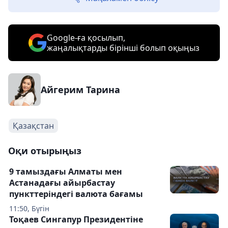
Google-ға қосылып,
жаңалықтарды бірінші болып оқыңыз
Айгерим Тарина
Қазақстан
Оқи отырыңыз
9 тамыздағы Алматы мен
Астанадағы айырбастау
пункттеріндегі валюта бағамы
11:50, Бүгін
Тоқаев Сингапур Президентіне