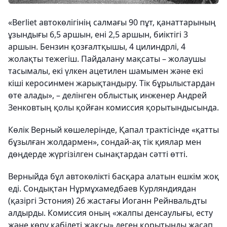
«Berliet автокөлігінің салмағы 90 пұт, қанаттарының
ұзындығы 6,5 аршын, ені 2,5 аршын, биіктігі 3
аршын. Бензин қозғалтқышы, 4 цилиндрлі, 4
жолақты тежегіш. Пайдалану мақсаты – жолаушы
тасымалы, екі үлкен ацетилен шамымен және екі
кіші керосинмен жарықтандыру. Тік бұрылыстардан
өте алады», – делінген облыстық инженер Андрей
Зенковтың қолы қойған комиссия қорытындысында.
Көлік Верный көшелерінде, Қапал трактісінде «қатты
бұзылған жолдармен», сондай-ақ тік қиялар мен
дөңдерде жүргізілген сынақтардан сәтті өтті.
Верныйда бұл автокөлікті басқара алатын ешкім жоқ
еді. Сондықтан Нұрмұхамедбаев Курляндиядан
(қазіргі Эстония) 26 жастағы Иоганн Рейнвальдты
алдырды. Комиссия оның «жалпы денсаулығы, есту
және көру қабілеті жақсы» деген қорытынды жасап,