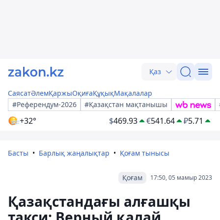
Қаз
Саясат
Әлем
Қаржы
Оқиға
Құқық
Мақалалар
#Референдум-2026
#Қазақстан мақтанышы
+32°
$
469.93
€
541.64
₽
5.71
Басты
Барлық жаңалықтар
Қоғам тынысы
Қоғам
17:50, 05 мамыр 2023
Қазақстандағы алғашқы
такси: Верный қалай