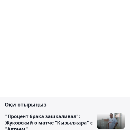
Оқи отырыңыз
"Процент брака зашкаливал":
Жуковский о матче "Кызылжара" с
"Алтаем"