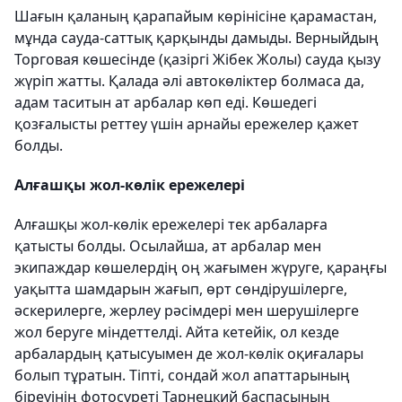
Шағын қаланың қарапайым көрінісіне қарамастан,
мұнда сауда-саттық қарқынды дамыды. Верныйдың
Торговая көшесінде (қазіргі Жібек Жолы) сауда қызу
жүріп жатты. Қалада әлі автокөліктер болмаса да,
адам таситын ат арбалар көп еді. Көшедегі
қозғалысты реттеу үшін арнайы ережелер қажет
болды.
Алғашқы жол-көлік ережелері
Алғашқы жол-көлік ережелері тек арбаларға
қатысты болды. Осылайша, ат арбалар мен
экипаждар көшелердің оң жағымен жүруге, қараңғы
уақытта шамдарын жағып, өрт сөндірушілерге,
әскерилерге, жерлеу рәсімдері мен шерушілерге
жол беруге міндеттелді. Айта кетейік, ол кезде
арбалардың қатысуымен де жол-көлік оқиғалары
болып тұратын. Тіпті, сондай жол апаттарының
біреуінің фотосуреті Тарнецкий баспасының