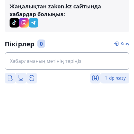
Жаңалықтан zakon.kz сайтында
хабардар болыңыз:
Пікірлер
0
Кіру
Пікір жазу