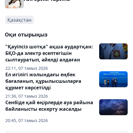
Қазақстан
Оқи отырыңыз
"Қауіпсіз шотқа" ақша аудартқан:
БҚО-да электр есептегішін
сылтауратып, әйелді алдаған
22:11, 07 тамыз 2026
Ел игілігі жолындағы еңбек
бағаланып, құрылысшыларға
құрмет көрсетілді
21:36, 07 тамыз 2026
Сенбіде қай өңірлерде ауа райына
байланысты ескерту жасалды
20:45, 07 тамыз 2026