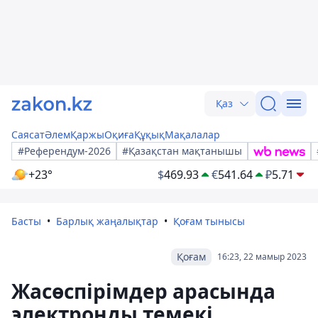
Қаз
Саясат
Әлем
Қаржы
Оқиға
Құқық
Мақалалар
#Референдум-2026
#Қазақстан мақтанышы
+23°
$
469.93
€
541.64
₽
5.71
Басты
Барлық жаңалықтар
Қоғам тынысы
Қоғам
16:23, 22 мамыр 2023
Жасөспірімдер арасында
электронды темекі