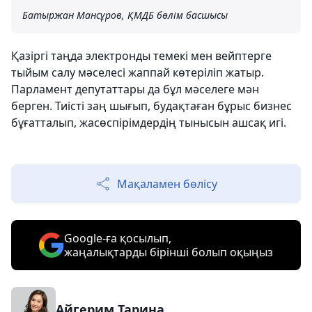
Батыржан Мансұров, ҚМДБ бөлім басшысы
Қазіргі таңда электронды темекі мен вейптерге
тыйым салу мәселесі жаппай көтеріліп жатыр.
Парламент депутаттары да бұл мәселеге мән
берген. Тиісті заң шығып, будақтаған бұрыс бизнес
бұғатталып, жасөспірімдердің тынысын ашсақ игі.
Мақаламен бөлісу
Google-ға қосылып,
жаңалықтарды бірінші болып оқыңыз
Айгерим Тарина