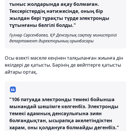
тыныс жолдарында ақау болмаған.
Тексерістердің нәтижесінде, оның бір
жылдан бері тұрақты түрде электронды
тұтынғаны белгілі болды."
Гүлнәр Сәрсенбаева, ҚР Денсаулық сақтау министрлігі
департамент директорының орынбасары
Осы өзекті мәселе кеңінен талқыланған жиынға дін
өкілдері де қатысты. Бәрінің де вейптерге қатысты
айтары ортақ.
"106 пәтуада электронды темекі бойынша
мынандай шешімге келгенбіз. Электронды
темекі адамның денсаулығына зиян
болғандықтан, ысырапқа әкелетіндіктен
харам, оны қолдануға болмайды дегенбіз."