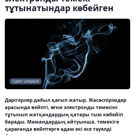
тұтынатындар көбейген
Сурет: unsplash
Дәрігерлер дабыл қағып жатыр. Жасөспірімдер
арасында вейпті, яғни электронды темекіні
тұтынып жатқандардың қатары тым көбейіп
барады. Мамандардың айтуынша, темекіге
қарағанда вейптерге адам екі есе тәуелді