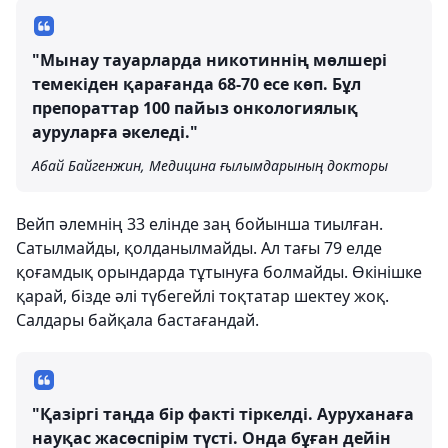
"Мынау тауарларда никотиннің мөлшері
темекіден қарағанда 68-70 есе көп. Бұл
препораттар 100 пайыз онкологиялық
ауруларға әкеледі."
Абай Байгенжин, Медицина ғылымдарының докторы
Вейп әлемнің 33 елінде заң бойынша тиылған.
Сатылмайды, қолданылмайды. Ал тағы 79 елде
қоғамдық орындарда тұтынуға болмайды. Өкінішке
қарай, бізде әлі түбегейлі тоқтатар шектеу жоқ.
Салдары байқала бастағандай.
"Қазіргі таңда бір факті тіркелді. Ауруханаға
науқас жасөспірім түсті. Онда бұған дейін