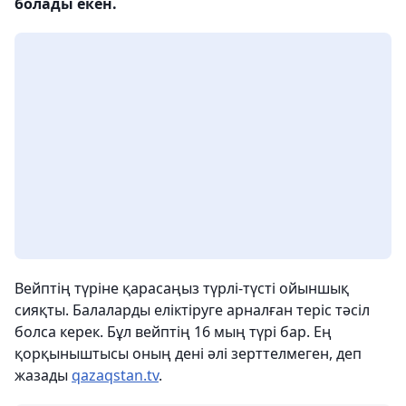
болады екен.
Вейптің түріне қарасаңыз түрлі-түсті ойыншық
сияқты. Балаларды еліктіруге арналған теріс тәсіл
болса керек. Бұл вейптің 16 мың түрі бар. Ең
қорқыныштысы оның дені әлі зерттелмеген, деп
жазады
qazaqstan.tv
.