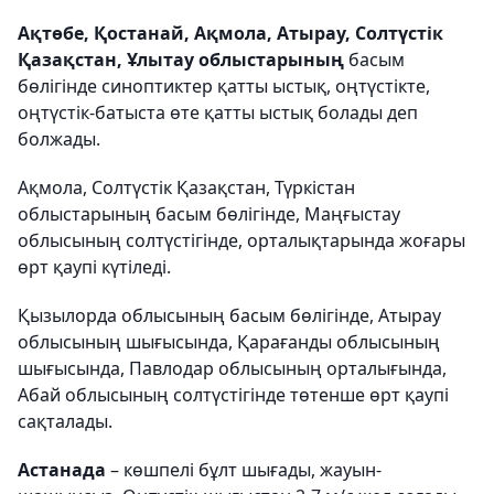
Ақтөбе, Қостанай, Ақмола, Атырау, Солтүстік
Қазақстан, Ұлытау облыстарының
басым
бөлігінде синоптиктер қатты ыстық, оңтүстікте,
оңтүстік-батыста өте қатты ыстық болады деп
болжады.
Ақмола, Солтүстік Қазақстан, Түркістан
облыстарының басым бөлігінде, Маңғыстау
облысының солтүстігінде, орталықтарында жоғары
өрт қаупі күтіледі.
Қызылорда облысының басым бөлігінде, Атырау
облысының шығысында, Қарағанды облысының
шығысында, Павлодар облысының орталығында,
Абай облысының солтүстігінде төтенше өрт қаупі
сақталады.
Астанада
– көшпелі бұлт шығады, жауын-