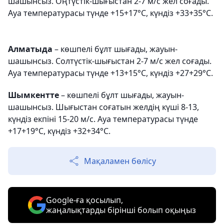
шашынсыз. Оңтүстік-шығыстан 2-7 м/с жел соғады.
Ауа температурасы түнде +15+17°С, күндіз +33+35°С.
Алматыда
– көшпелі бұлт шығады, жауын-
шашынсыз. Солтүстік-шығыстан 2-7 м/с жел соғады.
Ауа температурасы түнде +13+15°С, күндіз +27+29°С.
Шымкентте
– көшпелі бұлт шығады, жауын-
шашынсыз. Шығыстан соғатын желдің күші 8-13,
күндіз екпіні 15-20 м/с. Ауа температурасы түнде
+17+19°С, күндіз +32+34°С.
Мақаламен бөлісу
Google-ға қосылып,
жаңалықтарды бірінші болып оқыңыз