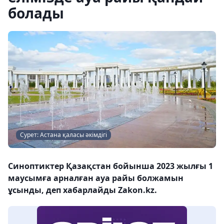
болады
Сурет: Астана қаласы әкімдігі
Синоптиктер Қазақстан бойынша 2023 жылғы 1
маусымға арналған ауа райы болжамын
ұсынды, деп хабарлайды Zakon.kz.