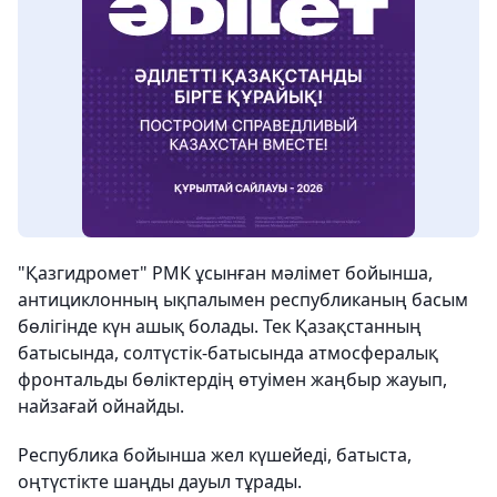
"Қазгидромет" РМК ұсынған мәлімет бойынша,
антициклонның ықпалымен республиканың басым
бөлігінде күн ашық болады. Тек Қазақстанның
батысында, солтүстік-батысында атмосфералық
фронтальды бөліктердің өтуімен жаңбыр жауып,
найзағай ойнайды.
Республика бойынша жел күшейеді, батыста,
оңтүстікте шаңды дауыл тұрады.