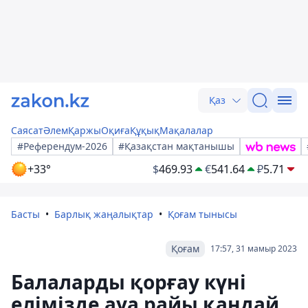
Қаз
Саясат
Әлем
Қаржы
Оқиға
Құқық
Мақалалар
#Референдум-2026
#Қазақстан мақтанышы
+33°
$
469.93
€
541.64
₽
5.71
Басты
Барлық жаңалықтар
Қоғам тынысы
Қоғам
17:57, 31 мамыр 2023
Балаларды қорғау күні
елімізде ауа райы қандай