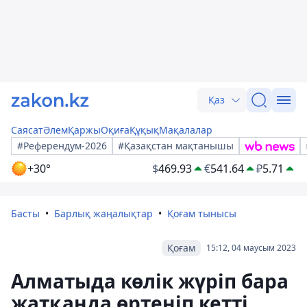
Қаз
Саясат
Әлем
Қаржы
Оқиға
Құқық
Мақалалар
#Референдум-2026
#Қазақстан мақтанышы
+30°
$
469.93
€
541.64
₽
5.71
Басты
Барлық жаңалықтар
Қоғам тынысы
Қоғам
15:12, 04 маусым 2023
Алматыда көлік жүріп бара
жатқанда өртеніп кетті