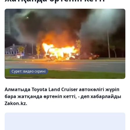
Сурет: видео скрині
Алматыда Toyota Land Cruiser автокөлігі жүріп
бара жатқанда өртеніп кетті, - деп хабарлайды
Zakon.kz.