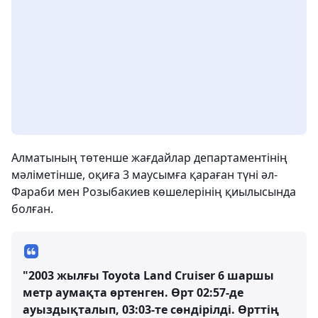
Алматының төтенше жағдайлар департаментінің
мәліметінше, оқиға 3 маусымға қараған түні әл-
Фараби мен Розыбакиев көшелерінің қиылысында
болған.
"2003 жылғы Toyota Land Cruiser 6 шаршы
метр аумақта өртенген. Өрт 02:57-де
ауыздықталып, 03:03-те сөндірілді. Өрттің