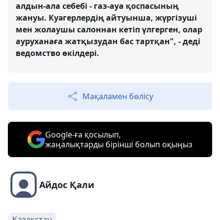
алдын-ала себебі - газ-ауа қоспасының
жануы. Куәгерлердің айтуынша, жүргізуші
мен жолаушы салоннан кетіп үлгерген, олар
ауруханаға жатқызудан бас тартқан", - деді
ведомство өкілдері.
Мақаламен бөлісу
Google-ға қосылып,
жаңалықтарды бірінші болып оқыңыз
Айдос Қали
Қазақстан