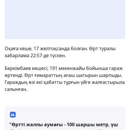
Оқиға кеше, 17 желтоқсанда болған. Өрт туралы
хабарлама 22:57-де түскен.
Беркімбаев көшесі, 191 мекенжайы бойынша гараж
өртенді. Өрт ғимараттың ағаш шатырын шарпыды.
Гараждың өзі екі қабатты тұрғын үйге жалғастырыла
салынған.
"Өртті жалпы аумағы - 100 шаршы метр, үш