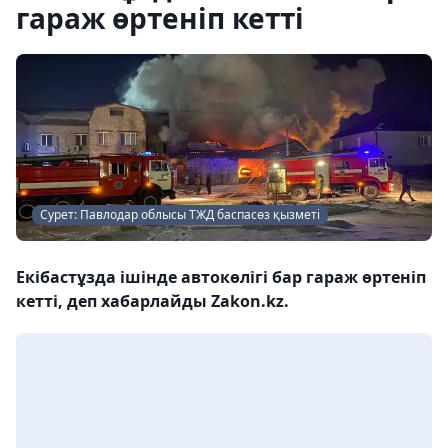
гараж өртеніп кетті
Сурет: Павлодар облысы ТЖД баспасөз қызметі
Екібастұзда ішінде автокөлігі бар гараж өртеніп
кетті, деп хабарлайды Zakon.kz.