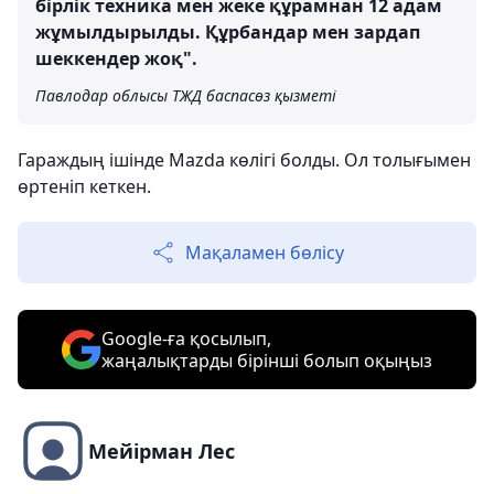
бірлік техника мен жеке құрамнан 12 адам
жұмылдырылды. Құрбандар мен зардап
шеккендер жоқ".
Павлодар облысы ТЖД баспасөз қызметі
Гараждың ішінде Mazda көлігі болды. Ол толығымен
өртеніп кеткен.
Мақаламен бөлісу
Google-ға қосылып,
жаңалықтарды бірінші болып оқыңыз
Мейірман Лес