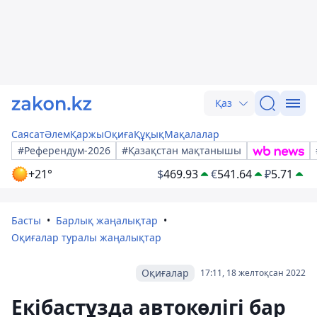
Қаз
Саясат
Әлем
Қаржы
Оқиға
Құқық
Мақалалар
#Референдум-2026
#Қазақстан мақтанышы
+21°
$
469.93
€
541.64
₽
5.71
Басты
Барлық жаңалықтар
Оқиғалар туралы жаңалықтар
Оқиғалар
17:11, 18 желтоқсан 2022
Екібастұзда автокөлігі бар