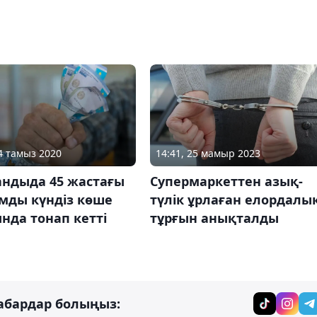
14:41, 25 мамыр 2023
04 тамыз 2020
Супермаркеттен азық-
андыда 45 жастағы
түлік ұрлаған елордалы
мды күндіз көше
тұрғын анықталды
нда тонап кетті
абардар болыңыз: