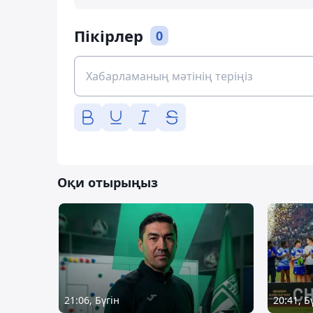
Пікірлер
0
Оқи отырыңыз
21:06, Бүгін
20:41, Б