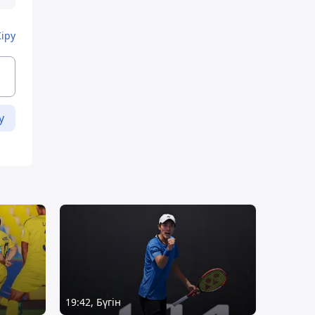
Кіру
у
19:42, Бүгін