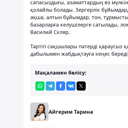
сапасыздығы, азаматтардың өз мүлкі
қолайлы болады. Зергерлік бұйымдард
ақша, алтын бұйымдар, тон, тұрмысты
базарларға келушілерге сатылады, ло
Василий Скляр.
Тәртіп сақшылары пәтерді қараусыз қа
дабылымен жабдықтауға кеңес береді
Мақаламен бөлісу:
Айгерим Тарина