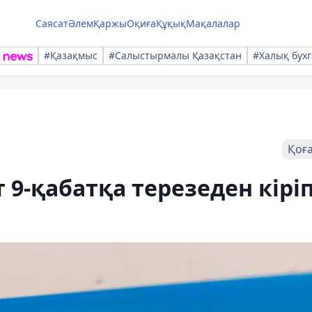
Саясат
Әлем
Қаржы
Оқиға
Құқық
Мақалалар
#Қазақмыс
#Салыстырмалы Қазақстан
#Халық бухг
Қоғ
 9-қабатқа терезеден кіріп