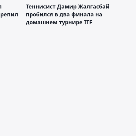
л
Теннисист Дамир Жалгасбай
крепил
пробился в два финала на
домашнем турнире ITF