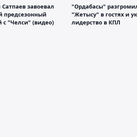
 Сатпаев завоевал
"Ордабасы" разгроми
й предсезонный
"Жетысу" в гостях и у
 с "Челси" (видео)
лидерство в КПЛ