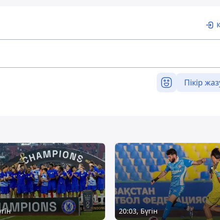
Пікір жаз
үгін
20:03, Бүгін