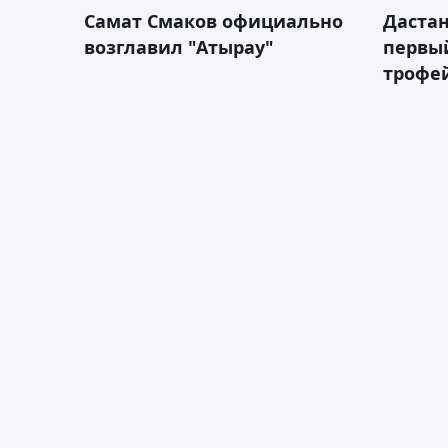
Самат Смаков официально
Дастан
возглавил "Атырау"
первы
трофей