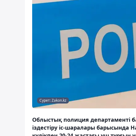
Сурет: Zakon.kz
Облыстық полиция департаменті ба
іздестіру іс-шаралары барысында 
күдікпен 20-24 жастағы үш тұрғын 