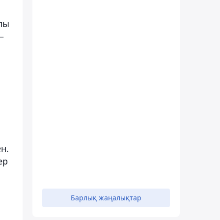
ылы
–
н.
ер
Барлық жаңалықтар