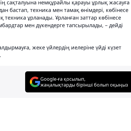
нің сақталуына немқұрайлы қарауы ұрлық жасауға
ан бастап, техника мен тамақ өнімдері, көбінесе
қ техника ұрланады. Ұрланған заттар көбінесе
мбардтар мен дүкендерге тапсырылады, – дейді
лдырмауға, жеке үйлердің иелеріне үйді күзет
.
Google-ға қосылып,
жаңалықтарды бірінші болып оқыңыз