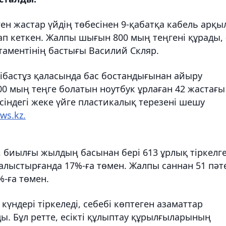
ген жастар үйдің төбесінен 9-қабатқа кабель арқ
ап кеткен. Жалпы шығын 800 мың теңгені құрады, 
таментінің бастығы Василий Скляр.
бастұз қаласында бас бостандығынан айыру
0 мың теңге болатын ноутбук ұрлаған 42 жастағы
сіндегі жеке үйге пластикалық терезені шешу
ws.kz.
биылғы жылдың басынан бері 613 ұрлық тіркелге
алыстырғанда 17%-ға төмен. Жалпы саннан 51 пәт
%-ға төмен.
үндері тіркеледі, себебі көптеген азаматтар
. Бұл ретте, есікті құлыптау құрылғыларының