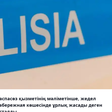
спасөз қызметінің мәліметінше, жедел
Набережная көшесінде ұрлық жасады деген
ұсталды.