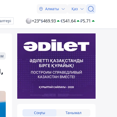
Алматы
Қаз
+23°
$
469.93
€
541.64
₽
5.71
алтері
ам
,
Соңғы
Танымал