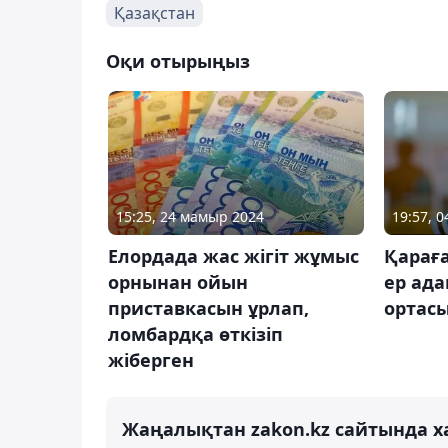
Қазақстан
Оқи отырыңыз
15:25, 24 мамыр 2024
19:57, 
Елордада жас жігіт жұмыс
Қарағ
орнынан ойын
ер ада
приставкасын ұрлап,
ортасы
ломбардқа өткізіп
жіберген
Жаңалықтан zakon.kz сайтында х