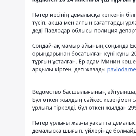
Пәтер иесінің демалысқа кеткенін біл
түсіп, ақша мен алтын сағаттарды ұрл
деді Павлодар облысы полиция депар
Сондай-ақ мамыр айының соңында Екі
орындарынан босатылған күні құны 20
тұрғын ұсталған. Ер адам Минин көше
арқылы кірген, деп жазады
pavlodarne
Ведомство басшылығының айтуынша, 
Бұл өткен жылдың сәйкес кезеңімен с
ұрлығы тіркелді, бұл өткен жылдан 29
Пәтер ұрлығы жазғы уақытта демалыс к
демалысқа шығып, үйлерінде болмайды