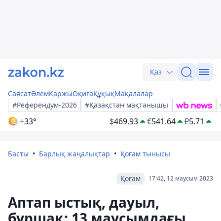
Қаз
Саясат
Әлем
Қаржы
Оқиға
Құқық
Мақалалар
#Референдум-2026
#Қазақстан мақтанышы
+33°
$
469.93
€
541.64
₽
5.71
Басты
Барлық жаңалықтар
Қоғам тынысы
Қоғам
17:42, 12 маусым 2023
Аптап ыстық, дауыл,
бұршақ: 13 маусымдағы