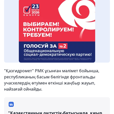
"Қазгидромет" РМК ұсынған мәлімет бойынша,
республиканың басым бөлігінде фронтальды
учаскелердің өтуімен өткінші жаңбыр жауып,
найзағай ойнайды.
"Қазақстанның оңтүстік-батысында, қиыр