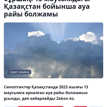
Қазақстан бойынша ауа
райы болжамы
Сурет: pixabay
Синоптиктер Қазақстанда 2023 жылғы 13
маусымға арналған ауа райы болжамын
ұсынды, деп хабарлайды Zakon.kz.