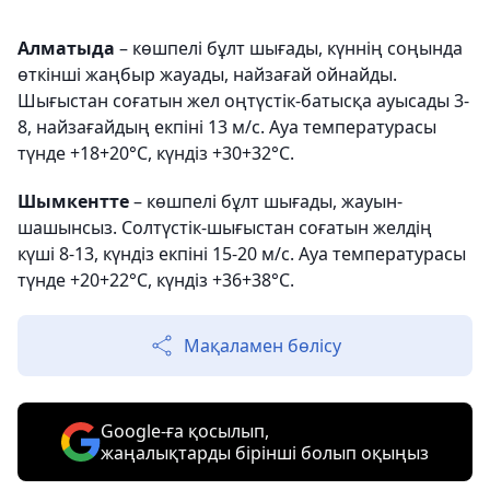
Алматыда
– көшпелі бұлт шығады, күннің соңында
өткінші жаңбыр жауады, найзағай ойнайды.
Шығыстан соғатын жел оңтүстік-батысқа ауысады 3-
8, найзағайдың екпіні 13 м/с. Ауа температурасы
түнде +18+20°С, күндіз +30+32°С.
Шымкентте
– көшпелі бұлт шығады, жауын-
шашынсыз. Солтүстік-шығыстан соғатын желдің
күші 8-13, күндіз екпіні 15-20 м/с. Ауа температурасы
түнде +20+22°С, күндіз +36+38°С.
Мақаламен бөлісу
Google-ға қосылып,
жаңалықтарды бірінші болып оқыңыз