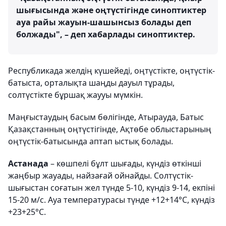
шығысында және оңтүстігінде синоптиктер
ауа райы жауын-шашынсыз болады деп
болжады", – деп хабарлады синоптиктер.
Республикада желдің күшейеді, оңтүстікте, оңтүстік-
батыста, орталықта шаңды дауыл тұрады,
солтүстікте бұршақ жаууы мүмкін.
Маңғыстаудың басым бөлігінде, Атырауда, Батыс
Қазақстанның оңтүстігінде, Ақтөбе облыстарының
оңтүстік-батысында аптап ыстық болады.
Астанада
– көшпелі бұлт шығады, күндіз өткінші
жаңбыр жауады, найзағай ойнайды. Солтүстік-
шығыстан соғатын жел түнде 5-10, күндіз 9-14, екпіні
15-20 м/с. Ауа температурасы түнде +12+14°С, күндіз
+23+25°С.