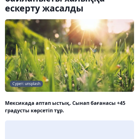
ескерту жасалды
Сурет: unsplash
Мексикада аптап ыстық. Сынап бағанасы +45
градусты көрсетіп тұр.