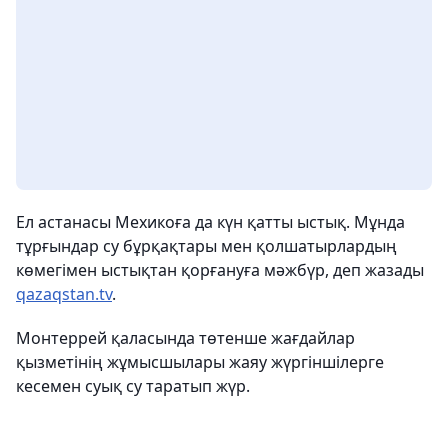
Ел астанасы Мехикоға да күн қатты ыстық. Мұнда
тұрғындар су бұрқақтары мен қолшатырлардың
көмегімен ыстықтан қорғануға мәжбүр, деп жазады
qazaqstan.tv
.
Монтеррей қаласында төтенше жағдайлар
қызметінің жұмысшылары жаяу жүргіншілерге
кесемен суық су таратып жүр.