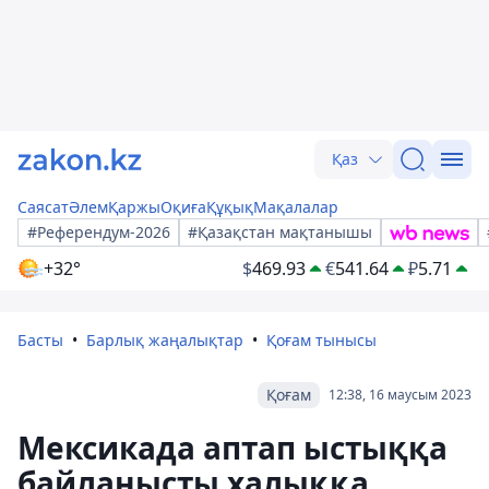
Қаз
Саясат
Әлем
Қаржы
Оқиға
Құқық
Мақалалар
#Референдум-2026
#Қазақстан мақтанышы
+32°
$
469.93
€
541.64
₽
5.71
Басты
Барлық жаңалықтар
Қоғам тынысы
Қоғам
12:38, 16 маусым 2023
Мексикада аптап ыстыққа
байланысты халыққа