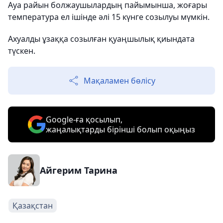
Ауа райын болжаушылардың пайымынша, жоғары
температура ел ішінде әлі 15 күнге созылуы мүмкін.
Ахуалды ұзаққа созылған қуаңшылық қиындата
түскен.
Мақаламен бөлісу
Google-ға қосылып,
жаңалықтарды бірінші болып оқыңыз
Айгерим Тарина
Қазақстан