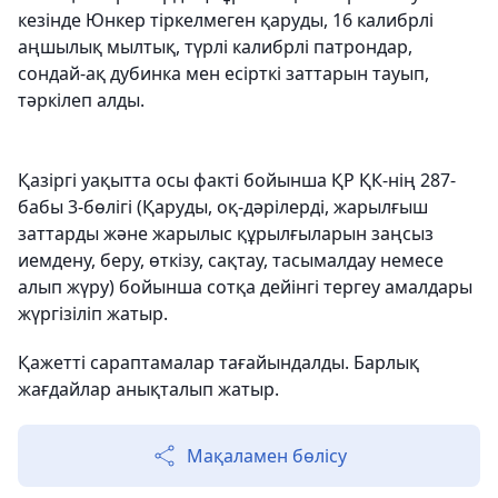
кезінде Юнкер тіркелмеген қаруды, 16 калибрлі
аңшылық мылтық, түрлі калибрлі патрондар,
сондай-ақ дубинка мен есірткі заттарын тауып,
тәркілеп алды.
Қазіргі уақытта осы факті бойынша ҚР ҚК-нің 287-
бабы 3-бөлігі (Қаруды, оқ-дәрiлердi, жарылғыш
заттарды және жарылыс құрылғыларын заңсыз
иемдену, беру, өткiзу, сақтау, тасымалдау немесе
алып жүру) бойынша сотқа дейінгі тергеу амалдары
жүргізіліп жатыр.
Қажетті сараптамалар тағайындалды. Барлық
жағдайлар анықталып жатыр.
Мақаламен бөлісу