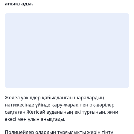
анықтады.
Жедел уәкілдер қабылданған шаралардың
нәтижесінде үйінде қару-жарақ пен оқ-дәрілер
сақтаған Жетісай ауданының екі тұрғынын, яғни
әкесі мен ұлын анықтады.
Полицейлер олардың тұрғылықты жерін тінту