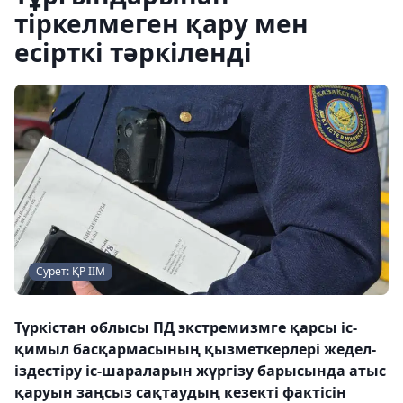
тіркелмеген қару мен
есірткі тәркіленді
Сурет: ҚР ІІМ
Түркістан облысы ПД экстремизмге қарсы іс-
қимыл басқармасының қызметкерлері жедел-
іздестіру іс-шараларын жүргізу барысында атыс
қаруын заңсыз сақтаудың кезекті фактісін