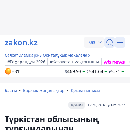
Қаз
Саясат
Әлем
Қаржы
Оқиға
Құқық
Мақалалар
#Референдум-2026
#Қазақстан мақтанышы
+31°
$
469.93
€
541.64
₽
5.71
Басты
Барлық жаңалықтар
Қоғам тынысы
Қоғам
12:30, 20 маусым 2023
Түркістан облысының
тұрғындарынан