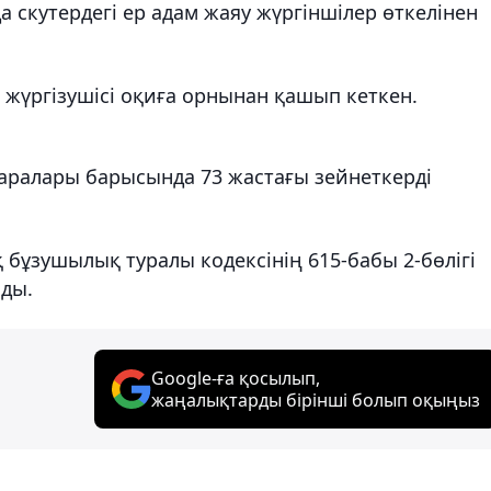
 скутердегі ер адам жаяу жүргіншілер өткелінен
ң жүргізушісі оқиға орнынан қашып кеткен.
шаралары барысында 73 жастағы зейнеткерді
 бұзушылық туралы кодексінің 615-бабы 2-бөлігі
ды.
Google-ға қосылып,
жаңалықтарды бірінші болып оқыңыз