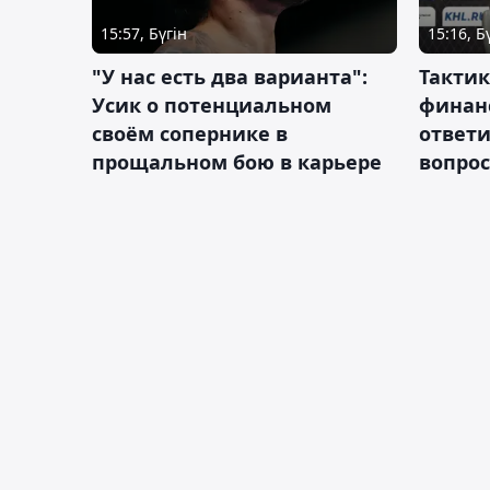
15:57, Бүгін
15:16, Б
"У нас есть два варианта":
Тактик
Усик о потенциальном
финан
своём сопернике в
ответ
прощальном бою в карьере
вопрос