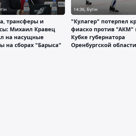
үгін
14:36, Бүгін
а, трансферы и
"Кулагер" потерпел к
сы: Михаил Кравец
фиаско против "АКМ" 
ил на насущные
Кубке губернатора
ы на сборах "Барыса"
Оренбургской област