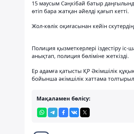
15 маусым Сәңкібай батыр даңғылында
өтіп бара жатқан әйелді қағып кетті.
Жол-көлік оқиғасынан кейін скутерді
Полиция қызметкерлері іздестіру іс-
анықтап, полиция бөліміне жеткізді.
Ер адамға қатысты ҚР Әкімшілік құқық
бойынша әкімшілік хаттама толтырыл
Мақаламен бөлісу: