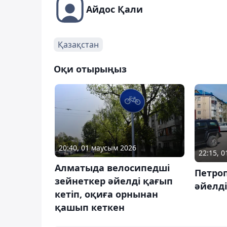
Айдос Қали
Қазақстан
Оқи отырыңыз
20:40, 01 маусым 2026
22:15, 
Алматыда велосипедші
Петро
зейнеткер әйелді қағып
әйелді
кетіп, оқиға орнынан
қашып кеткен