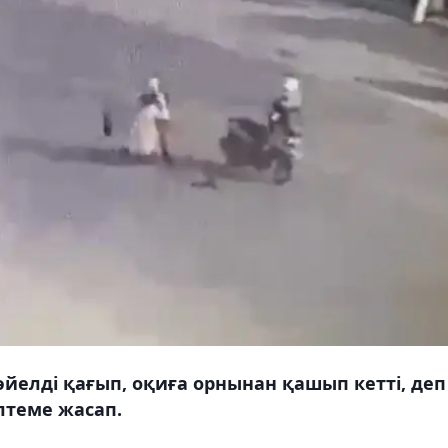
 әйелді қағып, оқиға орнынан қашып кетті, деп
ілтеме жасап.