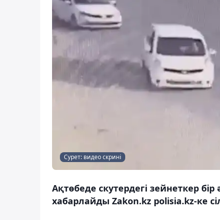
Сурет: видео скрині
Ақтөбеде скутердегі зейнеткер бір
хабарлайды Zakon.kz polisia.kz-ке с