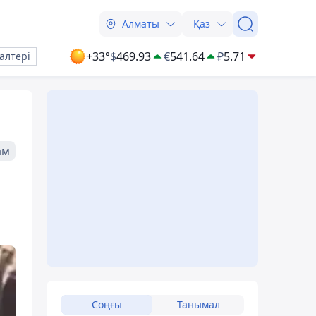
Алматы
Қаз
+33°
$
469.93
€
541.64
₽
5.71
алтері
ам
Соңғы
Танымал