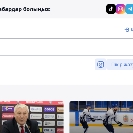
абардар болыңыз:
Пікір жаз