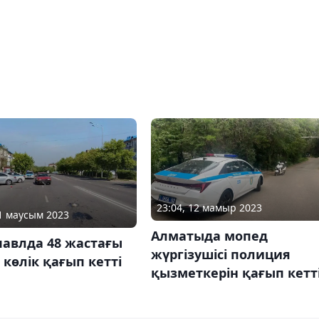
23:04, 12 мамыр 2023
01 маусым 2023
Алматыда мопед
павлда 48 жастағы
жүргізушісі полиция
 көлік қағып кетті
қызметкерін қағып кетт