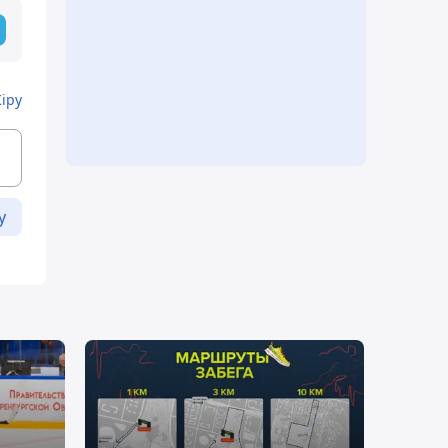
Кіру
у