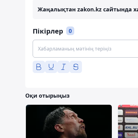
Жаңалықтан zakon.kz сайтында х
Пікірлер
0
Оқи отырыңыз