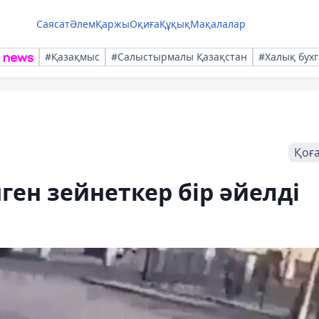
Саясат
Әлем
Қаржы
Оқиға
Құқық
Мақалалар
#Қазақмыс
#Салыстырмалы Қазақстан
#Халық бухг
Қоғ
ген зейнеткер бір әйелді