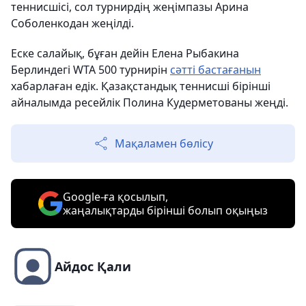
теннисшісі, сол турнирдің жеңімпазы Арина
Соболенкодан жеңілді.
Еске салайық, бұған дейін Елена Рыбакина
Берлиндегі WTA 500 турнирін
сәтті бастағанын
хабарлаған едік. Қазақстандық теннисші бірінші
айналымда ресейлік Полина Кудерметованы жеңді.
Мақаламен бөлісу
Google-ға қосылып,
жаңалықтарды бірінші болып оқыңыз
Айдос Қали