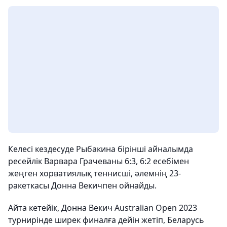
Келесі кездесуде Рыбакина бірінші айналымда
ресейлік Варвара Грачеваны 6:3, 6:2 есебімен
жеңген хорватиялық теннисші, әлемнің 23-
ракеткасы Донна Векичпен ойнайды.
Айта кетейік, Донна Векич Australian Open 2023
турнирінде ширек финалға дейін жетіп, Беларусь