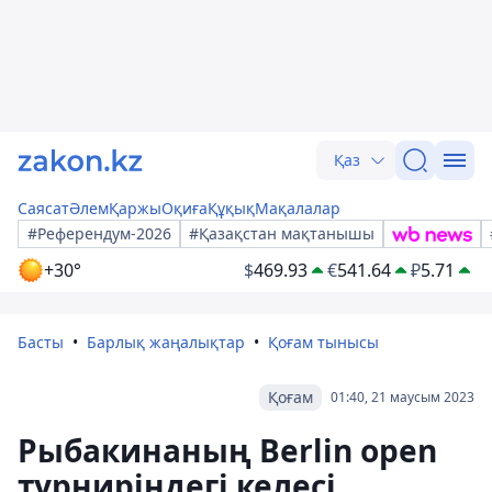
Қаз
Саясат
Әлем
Қаржы
Оқиға
Құқық
Мақалалар
#Референдум-2026
#Қазақстан мақтанышы
+30°
$
469.93
€
541.64
₽
5.71
Басты
Барлық жаңалықтар
Қоғам тынысы
Қоғам
01:40, 21 маусым 2023
Рыбакинаның Berlin open
турниріндегі келесі