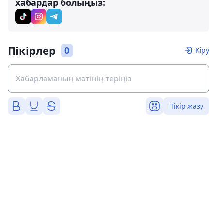
хабардар болыңыз:
Пікірлер
0
Кіру
Пікір жазу