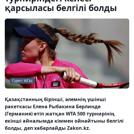
қарсыласы белгілі болды
Сурет: ktf.kz
Қазақстанның бірінші, әлемнің үшінші
ракеткасы Елена Рыбакина Берлинде
(Германия) өтіп жатқан WTA 500 турнирінің
екінші айналымда кіммен ойнайтыны белгілі
болды, деп хабарлайды Zakon.kz.