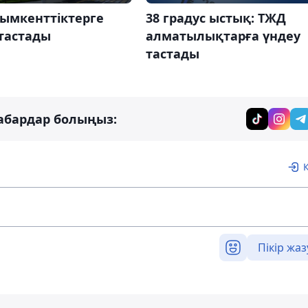
ымкенттіктерге
38 градус ыстық: ТЖД
тастады
алматылықтарға үндеу
тастады
абардар болыңыз:
Пікір жаз