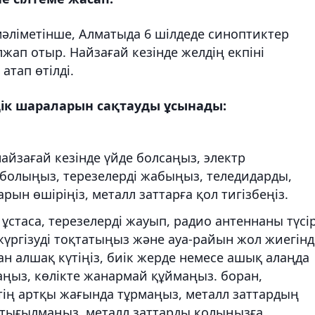
мәліметінше, Алматыда 6 шілдеде синоптиктер
жап отыр. Найзағай кезінде желдің екпіні
атап өтілді.
здік шараларын сақтауды ұсынады:
 найзағай кезінде үйде болсаңыз, электр
болыңыз, терезелерді жабыңыз, теледидарды,
ын өшіріңіз, металл заттарға қол тигізбеңіз.
е ұстаса, терезелерді жауып, радио антеннаны түсі
жүргізуді тоқтатыңыз және ауа-райын жол жиегінд
ан алшақ күтіңіз, биік жерде немесе ашық алаңда
аңыз, көлікте жанармай құймаңыз. боран,
ктің артқы жағында тұрмаңыз, металл заттардың
а тығылмаңыз, металл заттарды қолыңызға