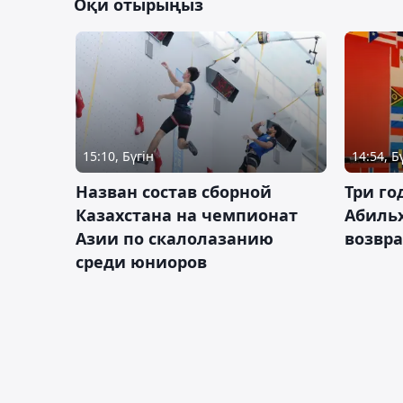
Оқи отырыңыз
15:10, Бүгін
14:54, Б
Назван состав сборной
Три го
Казахстана на чемпионат
Абиль
Азии по скалолазанию
возвра
среди юниоров