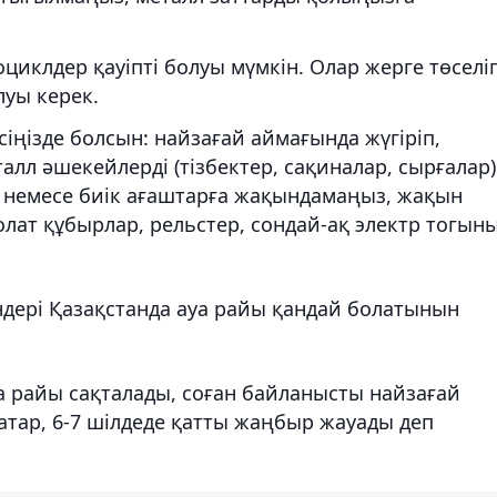
циклдер қауіпті болуы мүмкін. Олар жерге төселіп
луы керек.
есіңізде болсын: найзағай аймағында жүгіріп,
алл әшекейлерді (тізбектер, сақиналар, сырғалар)
е немесе биік ағаштарға жақындамаңыз, жақын
олат құбырлар, рельстер, сондай-ақ электр тогын
ндері Қазақстанда ауа райы қандай болатынын
уа райы сақталады, соған байланысты найзағай
қатар, 6-7 шілдеде қатты жаңбыр жауады деп