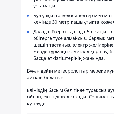
ұстамаңыз.
Бұл уақытта велосипедтер мен мото
кемінде 30 метр қашықтықта қозға
Далада. Егер сіз далада болсаңыз, 
әбігерге түсе алмайсыз, барлық мет
шешіп тастаңыз, электр желілерін
жерде тұрмаңыз. металл қоршау, б
басқа өткізгіштерінің жанында.
Бұған дейін метеорологтар мереке кү
айтқан болатын.
Еліміздің басым бөлігінде тұрақсыз а
ойнап, екпінді жел соғады. Сонымен 
күтілуде.