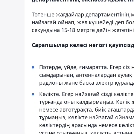
Төтенше жағдайлар департаментінің 
найзағай ойнап, жел күшейеді деп бол
секундына 15-18 метрге дейін жететіні 
Сарапшылар келесі негізгі қауіпсі
Пәтерде, үйде, ғимаратта. Егер сіз
сымдарынан, антенналардан аулақ 
радионы және басқа электр құралдар
Көлікте. Егер найзағай сізді көлікт
тұрғанда оны қалдырмаңыз. Көлік 
немесе автотұрақта, биік ағаштард
тұрмаңыз, көлікте найзағай ойнам
көліктердің арасында немесе көлі
үстіне отырмаңыз, көліктің астын