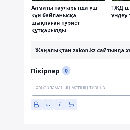
Алматы тауларында үш
ТЖД ш
күн байланысқа
үндеу 
шықпаған турист
құтқарылды
Жаңалықтан zakon.kz сайтында х
Пікірлер
0