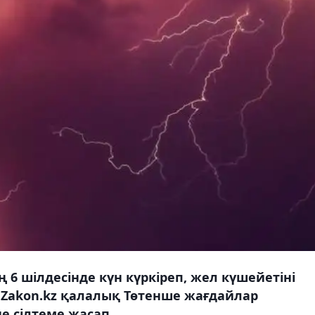
6 шілдесінде күн күркіреп, жел күшейетіні
ы Zakon.kz қалалық Төтенше жағдайлар
е сілтеме жасап.