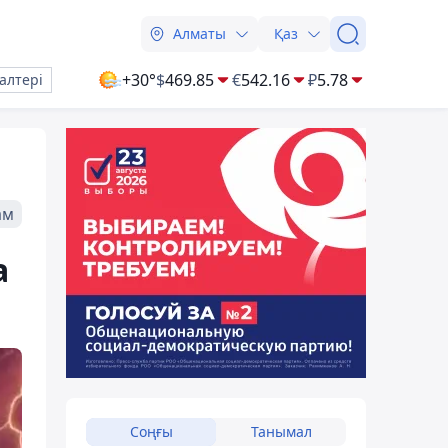
Алматы
Қаз
+30°
$
469.85
€
542.16
₽
5.78
алтері
ам
а
Соңғы
Танымал