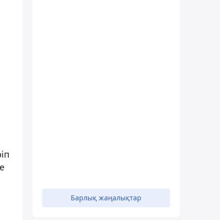
ріп
е
Барлық жаңалықтар