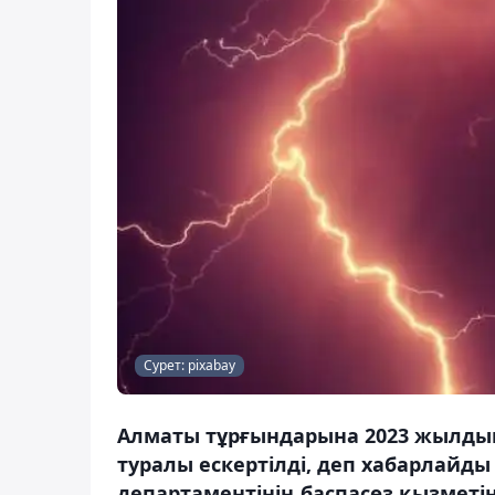
Сурет: pixabay
Алматы тұрғындарына 2023 жылдың 
туралы ескертілді, деп хабарлайд
департаментінің баспасөз қызметін