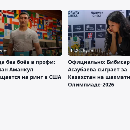
үгін
14:26, Бүгін
да без боёв в профи:
Официально: Бибисар
хан Аманкул
Асаубаева сыграет за
щается на ринг в США
Казахстан на шахмат
Олимпиаде-2026