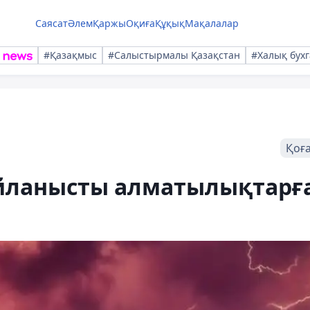
Саясат
Әлем
Қаржы
Оқиға
Құқық
Мақалалар
#Қазақмыс
#Салыстырмалы Қазақстан
#Халық бухг
Қоғ
йланысты алматылықтарғ