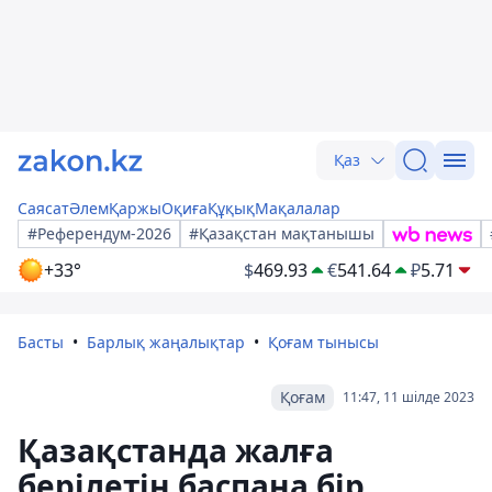
Қаз
Саясат
Әлем
Қаржы
Оқиға
Құқық
Мақалалар
#Референдум-2026
#Қазақстан мақтанышы
+33°
$
469.93
€
541.64
₽
5.71
Басты
Барлық жаңалықтар
Қоғам тынысы
Қоғам
11:47, 11 шілде 2023
Қазақстанда жалға
берілетін баспана бір