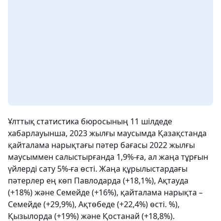
Ұлттық статистика бюросының 11 шілдеде
хабарлауынша, 2023 жылғы маусымда Қазақстанда
қайталама нарықтағы пәтер бағасы 2022 жылғы
маусыммен салыстырғанда 1,9%-ға, ал жаңа тұрғын
үйлерді сату 5%-ға өсті. Жаңа құрылыстардағы
пәтерлер ең көп Павлодарда (+18,1%), Ақтауда
(+18%) және Семейде (+16%), қайталама нарықта –
Семейде (+29,9%), Ақтөбеде (+22,4%) өсті. %),
Қызылорда (+19%) және Қостанай (+18,8%).