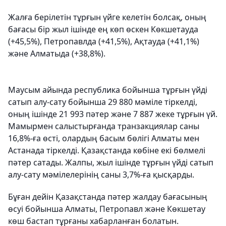
Жалға берілетін тұрғын үйге келетін болсақ, оның
бағасы бір жыл ішінде ең көп өскен Көкшетауда
(+45,5%), Петропавлда (+41,5%), Ақтауда (+41,1%)
және Алматыда (+38,8%).
Маусым айында республика бойынша тұрғын үйді
сатып алу-сату бойынша 29 880 мәміле тіркелді,
оның ішінде 21 993 пәтер және 7 887 жеке тұрғын үй.
Мамырмен салыстырғанда транзакциялар саны
16,8%-ға өсті, олардың басым бөлігі Алматы мен
Астанада тіркелді. Қазақстанда көбіне екі бөлмелі
пәтер сатады. Жалпы, жыл ішінде тұрғын үйді сатып
алу-сату мәмілелерінің саны 3,7%-ға қысқарды.
Бұған дейін Қазақстанда пәтер жалдау бағасының
өсуі бойынша Алматы, Петропавл және Көкшетау
көш бастап тұрғаны хабарланған болатын.