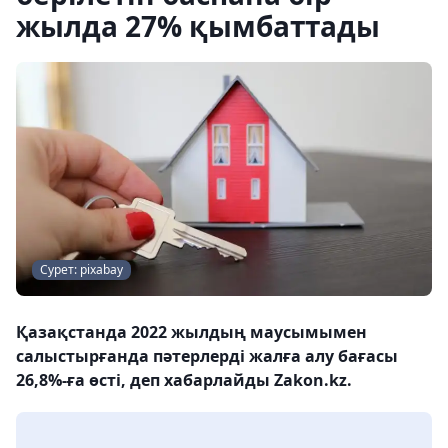
жылда 27% қымбаттады
Сурет: pixabay
Қазақстанда 2022 жылдың маусымымен
салыстырғанда пәтерлерді жалға алу бағасы
26,8%-ға өсті, деп хабарлайды Zakon.kz.