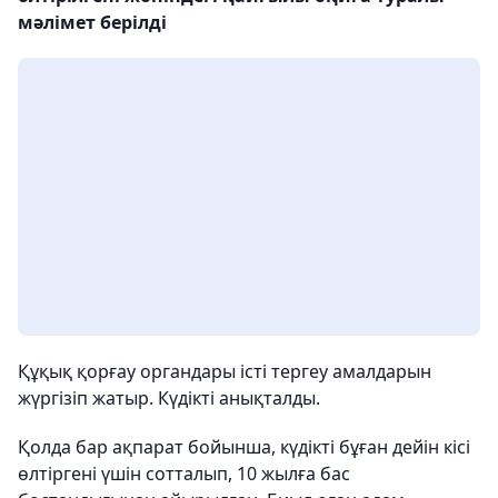
мәлімет берілді
Құқық қорғау органдары істі тергеу амалдарын
жүргізіп жатыр. Күдікті анықталды.
Қолда бар ақпарат бойынша, күдікті бұған дейін кісі
өлтіргені үшін сотталып, 10 жылға бас