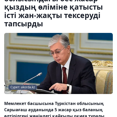
қыздың өліміне қатысты
істі жан-жақты тексеруді
тапсырды
Сурет: akorda.kz
Мемлекет басшысына Түркістан облысының
Сарыағаш ауданында 5 жасар қыз баланың
өлтірілгені жөніндегі қайғылы оқиға туралы