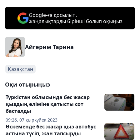
Google-ға қосылып,
жаңалықтарды бірінші болып оқыңыз
Айгерим Тарина
Қазақстан
Оқи отырыңыз
Түркістан облысында бес жасар
қыздың өліміне қатысты сот
басталды
09:26, 07 қыркүйек 2023
Өскеменде бес жасар қыз автобус
астына түсіп, жан тапсырды