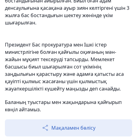
бостандығынан айырылған. Биыл оған адам
денсаулығына қасақана ауыр зиян келтіргені үшін 3
жылға бас бостандығын шектеу жөнінде үкім
шығарылған.
Президент Бас прокуратура мен Ішкі істер
министрлігіне болған қайғылы оқиғаның мән-
жайын мұқият тексеруді тапсырды. Мемлекет
басшысы биыл шығарылған сот үкімінің
заңдылығын қарастыру және адамға қатысты аса
қауіпті қылмыс жасағаны үшін қылмыстық
жауапкершілікті күшейту маңызды деп санайды.
Баланың туыстары мен жақындарына қайғырып
көңіл айтамыз.
Мақаламен бөлісу