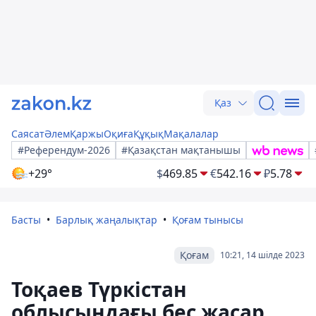
Қаз
Саясат
Әлем
Қаржы
Оқиға
Құқық
Мақалалар
#Референдум-2026
#Қазақстан мақтанышы
+29°
$
469.85
€
542.16
₽
5.78
Басты
Барлық жаңалықтар
Қоғам тынысы
Қоғам
10:21, 14 шілде 2023
Тоқаев Түркістан
облысындағы бес жасар