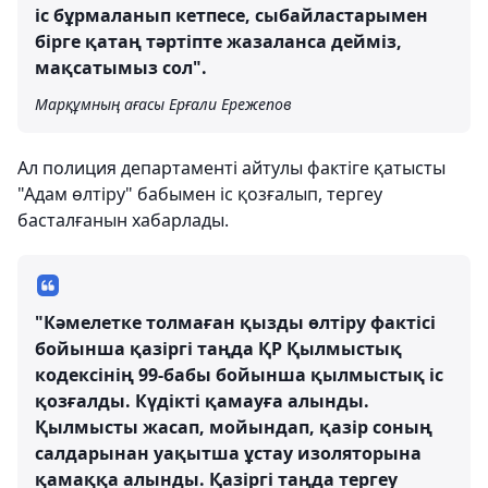
іс бұрмаланып кетпесе, сыбайластарымен
бірге қатаң тәртіпте жазаланса дейміз,
мақсатымыз сол".
Марқұмның ағасы Ерғали Ережепов
Ал полиция департаменті айтулы фактіге қатысты
"Адам өлтіру" бабымен іс қозғалып, тергеу
басталғанын хабарлады.
"Кәмелетке толмаған қызды өлтіру фактісі
бойынша қазіргі таңда ҚР Қылмыстық
кодексінің 99-бабы бойынша қылмыстық іс
қозғалды. Күдікті қамауға алынды.
Қылмысты жасап, мойындап, қазір соның
салдарынан уақытша ұстау изоляторына
қамаққа алынды. Қазіргі таңда тергеу