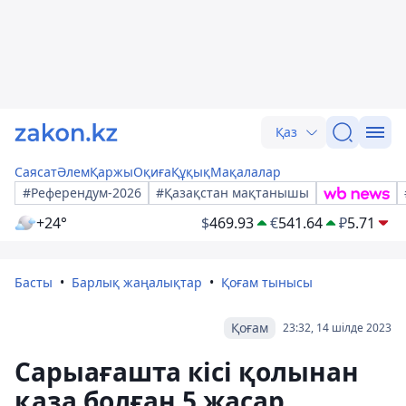
Қаз
Саясат
Әлем
Қаржы
Оқиға
Құқық
Мақалалар
#Референдум-2026
#Қазақстан мақтанышы
+24°
$
469.93
€
541.64
₽
5.71
Басты
Барлық жаңалықтар
Қоғам тынысы
Қоғам
23:32, 14 шілде 2023
Сарыағашта кісі қолынан
қаза болған 5 жасар