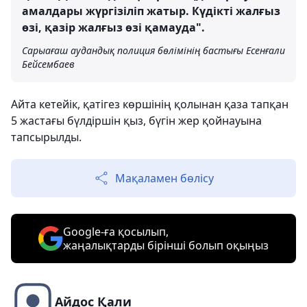
амалдары жүргізіліп жатыр. Күдікті жалғыз
өзі, қазір жалғыз өзі қамауда".
Сарыағаш аудандық полиция бөлімінің бастығы Есенғали
Бейсембаев
Айта кетейік, қатігез көршінің қолынан қаза тапқан
5 жастағы бүлдіршін қыз, бүгін жер қойнауына
тапсырылды.
Мақаламен бөлісу
Google-ға қосылып,
жаңалықтарды бірінші болып оқыңыз
Айдос Қали