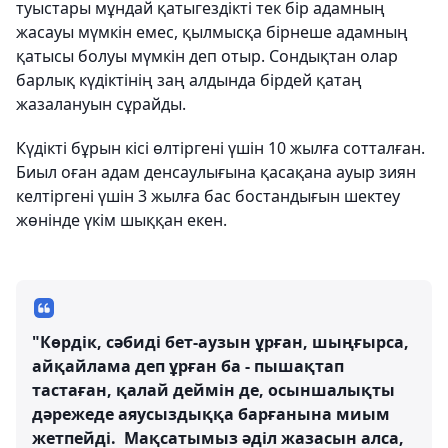
туыстары мұндай қатыгездікті тек бір адамның
жасауы мүмкін емес, қылмысқа бірнеше адамның
қатысы болуы мүмкін деп отыр. Сондықтан олар
барлық күдіктінің заң алдында бірдей қатаң
жазалануын сұрайды.
Күдікті бұрын кісі өлтіргені үшін 10 жылға сотталған.
Биыл оған адам денсаулығына қасақана ауыр зиян
келтіргені үшін 3 жылға бас бостандығын шектеу
жөнінде үкім шыққан екен.
"Көрдік, сәбиді бет-аузын ұрған, шыңғырса,
айқайлама деп ұрған ба - пышақтап
тастаған, қалай деймін де, осыншалықты
дәрежеде аяусыздыққа барғанына миым
жетпейді. Мақсатымыз әділ жазасын алса,