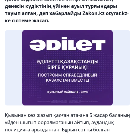
денесін күдіктінің үйінен ауыл тұрғындары
тауып алған, деп хабарлайды Zakon.kz otyrar.kz-
ке сілтеме жасап.
Қызынан көз жазып қалған ата-ана 5 жасар баланың
үйден шығып ооралмағанын айтып, аудандық
полицияға арызданған. Бұрын сотты болған