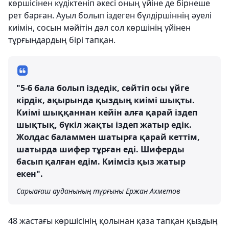
көршісінен күдіктеніп әкесі оның үйіне де бірнеше
рет барған. Ауыл болып іздеген бүлдіршіннің әуелі
киімін, сосын мәйітін дәл сол көршінің үйінен
тұрғындардың бірі тапқан.
"5-6 бала болып іздедік, сөйтіп осы үйге
кірдік, ақырында қыздың киімі шықты.
Киімі шыққаннан кейін алға қарай іздеп
шықтық, бүкіл жақты іздеп жатыр едік.
Жолдас баламмен шатырға қарай кеттім,
шатырда шифер тұрған еді. Шиферды
басып қалған едім. Киімсіз қыз жатыр
екен".
Сарыағаш ауданының тұрғыны Ержан Ахметов
48 жастағы көршісінің қолынан қаза тапқан қыздың