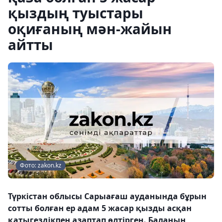
қыздың туыстары
оқиғаның мән-жайын
айтты
Фото: zakon.kz
Түркістан облысы Сарыағаш ауданында бұрын
сотты болған ер адам 5 жасар қызды асқан
қатыгездікпен азаптап өлтірген. Баланың