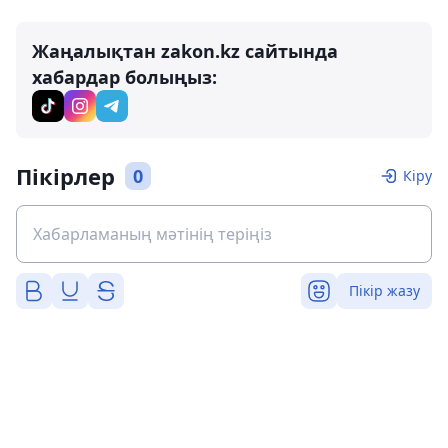
Жаңалықтан zakon.kz сайтында
хабардар болыңыз:
Пікірлер
0
Кіру
Пікір жазу