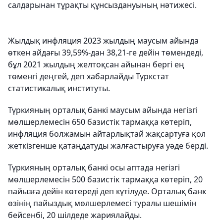
салдарынан тұрақты құнсыздануының нәтижесі.
Жылдық инфляция 2023 жылдың маусым айында
өткен айдағы 39,59%-дан 38,21-ге дейін төмендеді,
бұл 2021 жылдың желтоқсан айынан бергі ең
төменгі деңгей, деп хабарлайды Түркстат
статистикалық институты.
Түркияның орталық банкі маусым айында негізгі
мөлшерлемесін 650 базистік тармаққа көтеріп,
инфляция болжамын айтарлықтай жақсартуға қол
жеткізгенше қатаңдатуды жалғастыруға уәде берді.
Түркияның орталық банкі осы аптада негізгі
мөлшерлемесін 500 базистік тармаққа көтеріп, 20
пайызға дейін көтереді деп күтілуде. Орталық банк
өзінің пайыздық мөлшерлемесі туралы шешімін
бейсенбі, 20 шілдеде жариялайды.