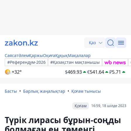
Қаз
Саясат
Әлем
Қаржы
Оқиға
Құқық
Мақалалар
#Референдум-2026
#Қазақстан мақтанышы
+32°
$
469.93
€
541.64
₽
5.71
Басты
Барлық жаңалықтар
Қоғам тынысы
Қоғам
16:59, 18 шілде 2023
Түрік лирасы бұрын-соңды
болмаған ең төменгі