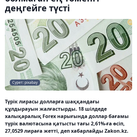
деңгейге түсті
Сурет: pixabay
Түрік лирасы долларға шаққандағы
құлдырауын жалғастырды. 18 шілдеде
халықаралық Forex нарығында доллар бағамы
түрік валютасына қатысты тағы 2,61%-ға өсіп,
27,0529 лираға жетті, деп хабарлайды Zakon.kz.