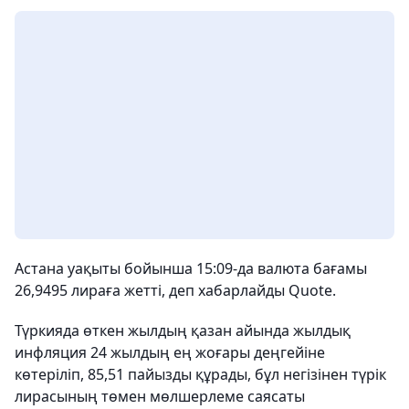
Астана уақыты бойынша 15:09-да валюта бағамы
26,9495 лираға жетті, деп хабарлайды Quote.
Түркияда өткен жылдың қазан айында жылдық
инфляция 24 жылдың ең жоғары деңгейіне
көтеріліп, 85,51 пайызды құрады, бұл негізінен түрік
лирасының төмен мөлшерлеме саясаты