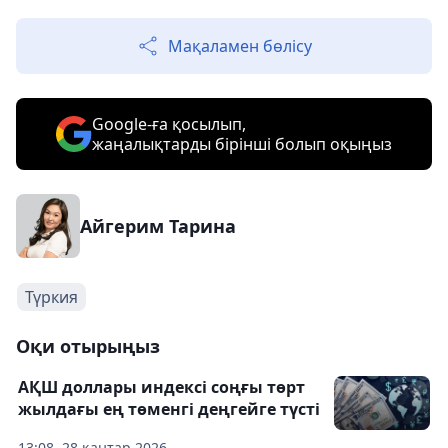
Мақаламен бөлісу
Google-ға қосылып,
жаңалықтарды бірінші болып оқыңыз
Айгерим Тарина
Түркия
Оқи отырыңыз
АҚШ доллары индексі соңғы төрт
жылдағы ең төменгі деңгейге түсті
13:08, 28 қаңтар 2026