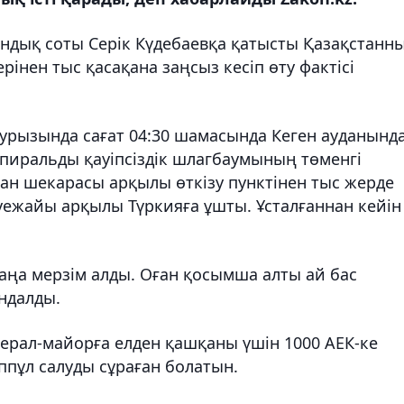
андық соты Серік Күдебаевқа қатысты Қазақстанн
рінен тыс қасақана заңсыз кесіп өту фактісі
аурызында сағат 04:30 шамасында Кеген ауданынд
спиральды қауіпсіздік шлагбаумының төменгі
тан шекарасы арқылы өткізу пунктінен тыс жерде
әуежайы арқылы Түркияға ұшты. Ұсталғаннан кейін
аңа мерзім алды. Оған қосымша алты ай бас
ндалды.
нерал-майорға елден қашқаны үшін 1000 АЕК-ке
ппұл салуды сұраған болатын.