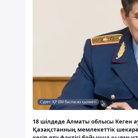
Сурет: ҚР ІІМ баспасөз қызметі
18 шілдеде Алматы облысы Кеген а
Қазақстанның мемлекеттік шекарас
кесіп өту фактісі бойынша қылмыст