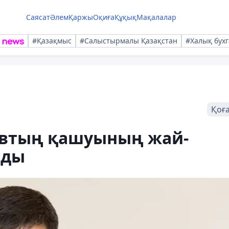
Саясат
Әлем
Қаржы
Оқиға
Құқық
Мақалалар
#Қазақмыс
#Салыстырмалы Қазақстан
#Халық бухг
Қоғ
аевтың қашуының жай-
лды