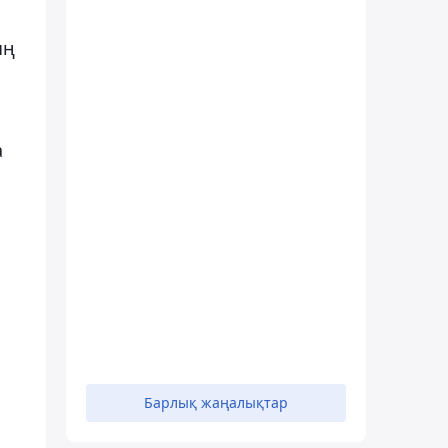
ың
а
Барлық жаңалықтар