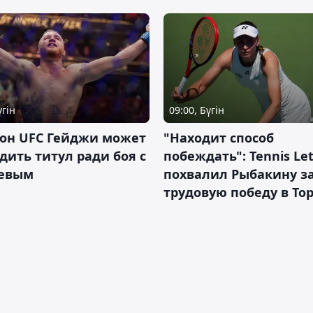
үгін
09:00, Бүгін
он UFC Гейджи может
"Находит способ
дить титул ради боя с
побеждать": Tennis Let
евым
похвалил Рыбакину з
трудовую победу в То