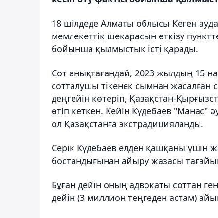
18 шілдеде Алматы облысы Кеген ауд
мемлекеттік шекарасын өткізу пунктте
бойынша қылмыстық істі қарады.
Сот анықтағандай, 2023 жылдың 15 н
сотталушы тікенек сымнан жасалған 
деңгейін көтеріп, Қазақстан-Қырғызс
өтіп кеткен. Кейін Күдебаев "Манас" 
ол Қазақстанға экстрадицияланды.
Серік Күдебаев елден қашқаны үшін ж
бостандығынан айыру жазасы тағайы
Бұған дейін оның адвокаты соттан ге
дейін (3 миллион теңгеден астам) айы