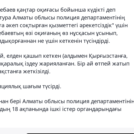
ебаев қаңтар оқиғасы бойынша күдікті деп
атура Алматы облысы полиция департаментінің
 әкеп соқтырған қызметтегі әрекетсіздік" үшін
баевтың өзі оқиғаның өз нұсқасын ұсынып,
лдықорғаннан не үшін кеткенін түсіндірді.
й, елден қашып кеткен (алдымен Қырғызстанға,
лықаралық іздеу жарияланған. Бір ай өтпей жатып
қстанға жеткізілді.
яциялық шағым түсірді.
нан бері Алматы облысы полиция департаментіні
дың 18 ақпанында ішкі істер органдарындағы