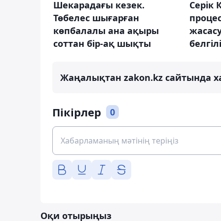
Шекарадағы кезек.
Серік 
Төбелес шығарған
процес
көпбалалы ана ақыры
жасасу
соттан бір-ақ шықты
белгіл
Жаңалықтан zakon.kz сайтында х
Пікірлер
0
Оқи отырыңыз