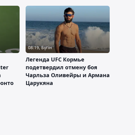
08:19, Бүгін
Легенда UFC Кормье
ter
подетвердил отмену боя
а
Чарльза Оливейры и Армана
ронто
Царукяна