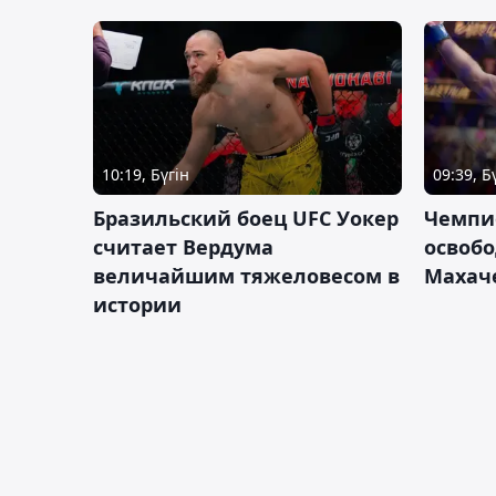
10:19, Бүгін
09:39, Б
Бразильский боец UFC Уокер
Чемпи
считает Вердума
освобо
величайшим тяжеловесом в
Махач
истории