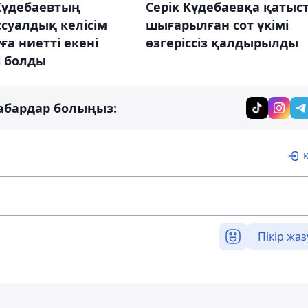
Күдебаевтың
Серік Күдебаевқа қатыс
суалдық келісім
шығарылған сот үкімі
ға ниетті екені
өзгеріссіз қалдырылды
і болды
абардар болыңыз:
Пікір жаз