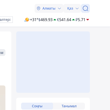
Алматы
Қаз
+31°
$
469.93
€
541.64
₽
5.71
алтері
ам
Соңғы
Танымал