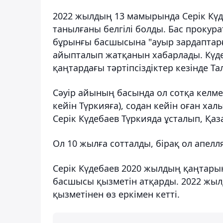
2022 жылдың 13 мамырында Серік Күд
танылғаны белгілі болды. Бас прокур
бұрынғы басшысына "ауыр зардаптарға
айыпталып жатқанын хабарлады. Күде
қаңтардағы тәртіпсіздіктер кезінде Та
Сәуір айының басында ол сотқа келме
кейін Түркияға), содан кейін оған ха
Серік Күдебаев Түркияда ұсталып, Қаза
Ол 10 жылға сотталды, бірақ ол апелл
Серік Күдебаев 2020 жылдың қаңтары
басшысы қызметін атқарды. 2022 жыл
қызметінен өз еркімен кетті.