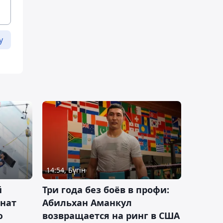
у
14:54, Бүгін
й
Три года без боёв в профи:
онат
Абильхан Аманкул
ю
возвращается на ринг в США