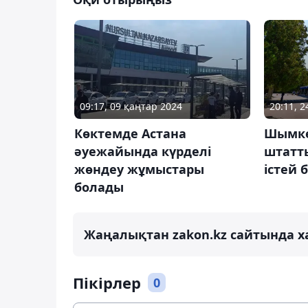
09:17, 09 қаңтар 2024
20:11, 2
Көктемде Астана
Шымке
әуежайында күрделі
штатт
жөндеу жұмыстары
істей 
болады
Жаңалықтан zakon.kz сайтында х
Пікірлер
0