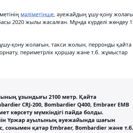
зметінің
мәліметінше
, әуежайдың ұшу-қону жолағ
асы 2020 жылы жасалған. Мұнда күрделі жөндеу 1
ұшу-қону жолағын, такси жолын, перронды қайта
орнату, периметрлік қоршау және т.б. жұмыстар
ғының ұзындығы 2100 метр. Қайта
bardier CRJ-200, Bombardier Q400, Embraer EMB
мет көрсету мүмкіндігі пайда болды.
йін Үржар ауылының әуежайында шағын
 сонымен қатар Embraer, Bombardier және т.б