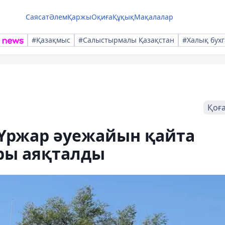
Саясат
Әлем
Қаржы
Оқиға
Құқық
Мақалалар
#Қазақмыс
#Салыстырмалы Қазақстан
#Халық бухг
Қоғ
Үржар әуежайын қайта
ры аяқталды