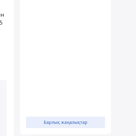
ын
5
Барлық жаңалықтар
.