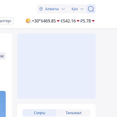
Алматы
Қаз
+30°
$
469.85
€
542.16
₽
5.78
алтері
ам
Соңғы
Танымал