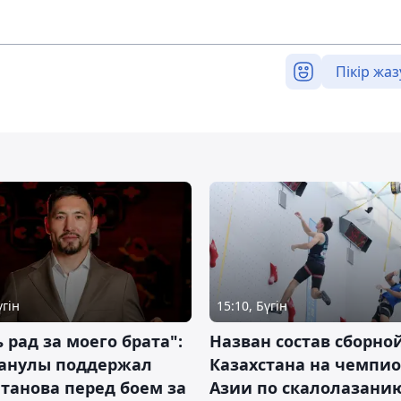
Пікір жаз
үгін
15:10, Бүгін
 рад за моего брата":
Назван состав сборно
анулы поддержал
Казахстана на чемпи
танова перед боем за
Азии по скалолазани