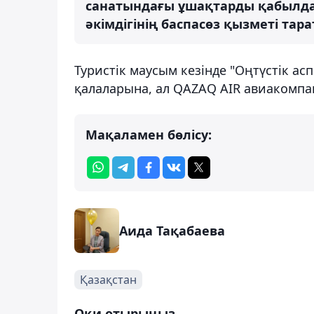
санатындағы ұшақтарды қабылдау
әкімдігінің баспасөз қызметі тар
Туристік маусым кезінде "Оңтүстік а
қалаларына, ал QAZAQ AIR авиакомпа
Мақаламен бөлісу:
Аида Тақабаева
Қазақстан
Оқи отырыңыз