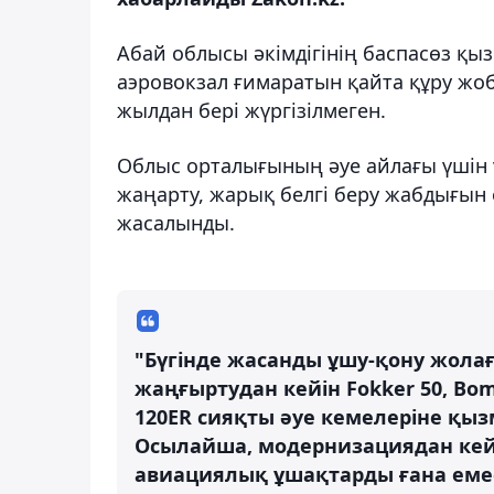
Абай облысы әкімдігінің баспасөз қы
аэровокзал ғимаратын қайта құру жоб
жылдан бері жүргізілмеген.
Облыс орталығының әуе айлағы үшін 
жаңарту, жарық белгі беру жабдығын 
жасалынды.
"Бүгінде жасанды ұшу-қону жола
жаңғыртудан кейін Fokker 50, Bom
120ER сияқты әуе кемелеріне қыз
Осылайша, модернизациядан ке
авиациялық ұшақтарды ғана емес,