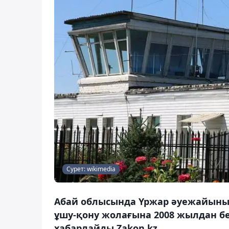
Сурет: wikimedia
Абай облысында Үржар әуежайыны
ұшу-қону жолағына 2008 жылдан бер
хабарлайды Zakon.kz.