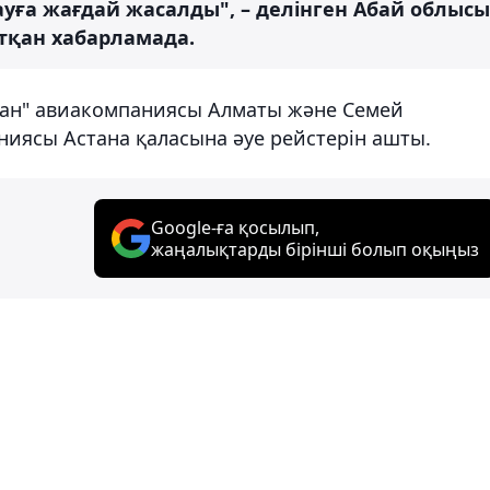
ға жағдай жасалды", – делінген Абай облысы
атқан хабарламада.
спан" авиакомпаниясы Алматы және Семей
ниясы Астана қаласына әуе рейстерін ашты.
Google-ға қосылып,
жаңалықтарды бірінші болып оқыңыз