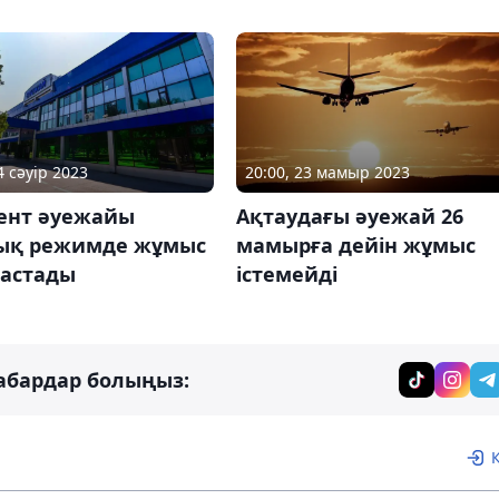
4 сәуір 2023
20:00, 23 мамыр 2023
нт әуежайы
Ақтаудағы әуежай 26
ық режимде жұмыс
мамырға дейін жұмыс
бастады
істемейді
абардар болыңыз: