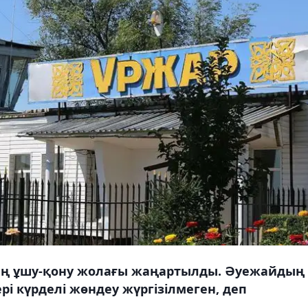
ң ұшу-қону жолағы жаңартылды. Әуежайдың
і күрделі жөндеу жүргізілмеген, деп