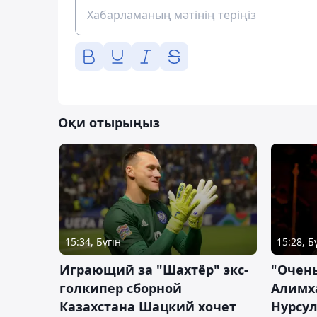
Оқи отырыңыз
15:34, Бүгін
15:28, Б
Играющий за "Шахтёр" экс-
"Очень
голкипер сборной
Алимх
Казахстана Шацкий хочет
Нурсул