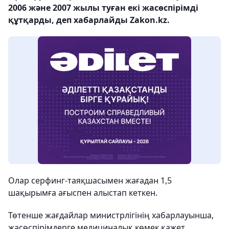
2006 және 2007 жылы туған екі жасөспірімді
құтқарды, деп хабарлайды Zakon.kz.
Олар серфинг-таяқшасымен жағадан 1,5
шақырымға ағыспен алыстап кеткен.
Төтенше жағдайлар министрлігінің хабарлауынша,
жасөспірімдерге медициналық көмек қажет