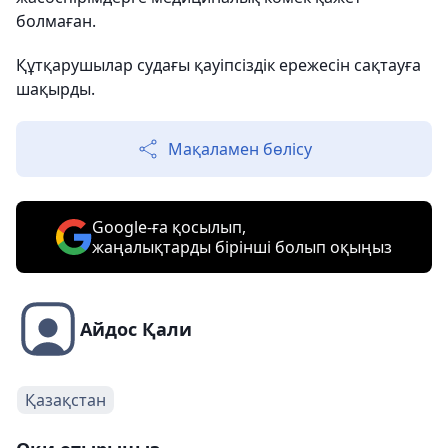
болмаған.
Құтқарушылар судағы қауіпсіздік ережесін сақтауға
шақырды.
Мақаламен бөлісу
Google-ға қосылып,
жаңалықтарды бірінші болып оқыңыз
Айдос Қали
Қазақстан