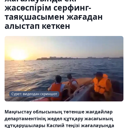
жасөспірім серфинг-
таяқшасымен жағадан
алыстап кеткен
Сурет: видеодан скриншот
Маңғыстау облысының төтенше жағдайлар
департаментінің жедел құтқару жасағының
құтқарушылары Каспий теңізі жағалауында