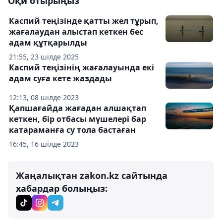
Оқи отырыңыз
Каспий теңізінде қатты жел тұрып,
жағалаудан алыстап кеткен бес
адам құтқарылды
21:55, 23 шілде 2025
Каспий теңізінің жағалауында екі
адам суға кете жаздады
12:13, 08 шілде 2023
Қапшағайда жағадан алшақтап
кеткен, бір отбасы мүшелері бар
катараманға су тола бастаған
16:45, 16 шілде 2023
Жаңалықтан zakon.kz сайтында
хабардар болыңыз: