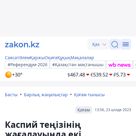
Қаз
Саясат
Әлем
Қаржы
Оқиға
Құқық
Мақалалар
#Референдум-2026
#Қазақстан мақтанышы
+30°
$
467.48
€
539.52
₽
5.73
Басты
Барлық жаңалықтар
Қоғам тынысы
Қоғам
13:56, 23 шілде 2023
Каспий теңізінің
жағалауында екі