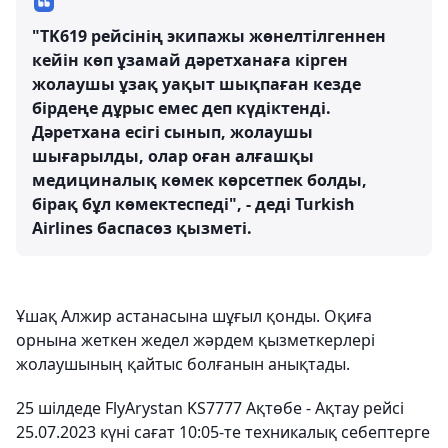
"TK619 рейсінің экипажы жөнелтілгеннен
кейін көп ұзамай дәретханаға кірген
жолаушы ұзақ уақыт шықпаған кезде
бірдеңе дұрыс емес деп күдіктенді.
Дәретхана есігі сынып, жолаушы
шығарылды, олар оған алғашқы
медициналық көмек көрсетпек болды,
бірақ бұл көмектеспеді", - деді Turkish
Airlines баспасөз қызметі.
Ұшақ Алжир астанасына шұғыл қонды. Оқиға
орнына жеткен жедел жәрдем қызметкерлері
жолаушының қайтыс болғанын анықтады.
25 шілдеде FlyArystan KS7777 Ақтөбе - Ақтау рейсі
25.07.2023 күні сағат 10:05-те техникалық себептерге