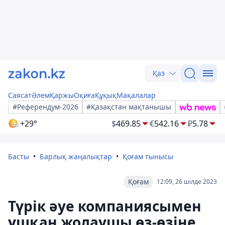
Қаз
Саясат
Әлем
Қаржы
Оқиға
Құқық
Мақалалар
#Референдум-2026
#Қазақстан мақтанышы
+29°
$
469.85
€
542.16
₽
5.78
Басты
Барлық жаңалықтар
Қоғам тынысы
Қоғам
12:09, 26 шілде 2023
Түрік әуе компаниясымен
ұшқан жолаушы өз-өзіне