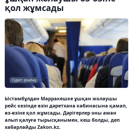
қол жұмсады
Сурет: pixabay
Ыстамбұлдан Марракешке ұшқан жолаушы
рейс кезінде өзін дәретхана кабинасына қамап,
өз-өзіне қол жұмсады. Дәрігерлер оны аман
алып қалуға тырысқанымен, кеш болды, деп
хабарлайды Zakon.kz.