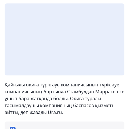
Қайғылы оқиға түрік әуе компаниясының түрік әуе
компаниясының бортында Стамбулдан Марракешке
ұшып бара жатқанда болды. Оқиға туралы
тасымалдаушы компанияның баспасөз қызметі
айтты, деп жазады Ura.ru.