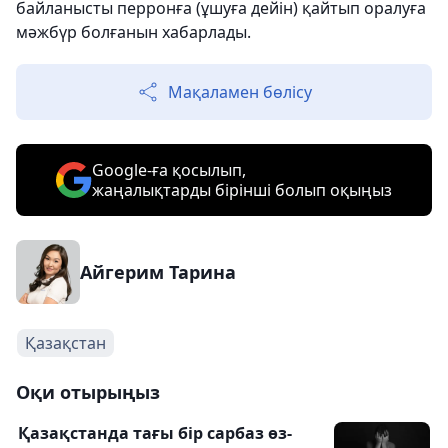
байланысты перронға (ұшуға дейін) қайтып оралуға
мәжбүр болғанын хабарлады.
Мақаламен бөлісу
Google-ға қосылып,
жаңалықтарды бірінші болып оқыңыз
Айгерим Тарина
Қазақстан
Оқи отырыңыз
Қазақстанда тағы бір сарбаз өз-