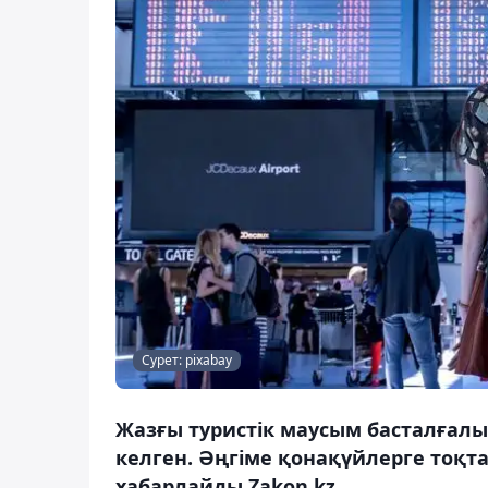
Сурет: pixabay
Жазғы туристік маусым басталғалы
келген. Әңгіме қонақүйлерге тоқт
хабарлайды Zakon.kz.