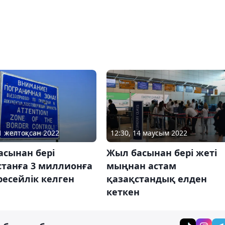
21 желтоқсан 2022
12:30, 14 маусым 2022
асынан бері
Жыл басынан бері жеті
станға 3 миллионға
мыңнан астам
есейлік келген
қазақстандық елден
кеткен