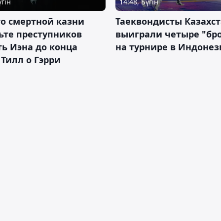
үгін
14:48, Бүгін
о смертной казни
Таеквондисты Казахс
ьте преступников
выиграли четыре "бр
ь Иэна до конца
на турнире в Индоне
 Тилл о Гэрри