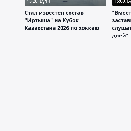
15:28, Бүгін
15:09, Б
Стал известен состав
"Вмест
"Иртыша" на Кубок
застав
Казахстана 2026 по хоккею
слушат
дней":