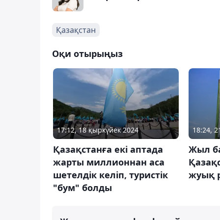
Қазақстан
Оқи отырыңыз
17:12, 18 қыркүйек 2024
18:24, 
Қазақстанға екі аптада
Жыл б
жарты миллионнан аса
Қазақ
шетелдік келіп, туристік
жуық р
"бум" болды