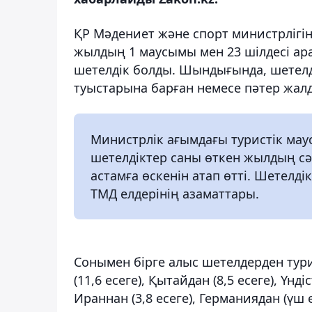
ҚР Мәдениет және спорт министрлігін
жылдың 1 маусымы мен 23 шілдесі ар
шетелдік болды. Шындығында, шетелді
туыстарына барған немесе пәтер жалда
Министрлік ағымдағы туристік ма
шетелдіктер саны өткен жылдың сәй
астамға өскенін атап өтті. Шетелд
ТМД елдерінің азаматтары.
Сонымен бірге алыс шетелдерден тури
(11,6 есеге), Қытайдан (8,5 есеге), Үнді
Ираннан (3,8 есеге), Германиядан (үш е