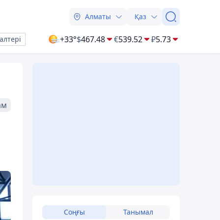
Алматы
Қаз
+33°
$
467.48
€
539.52
₽
5.73
алтері
ам
Соңғы
Танымал