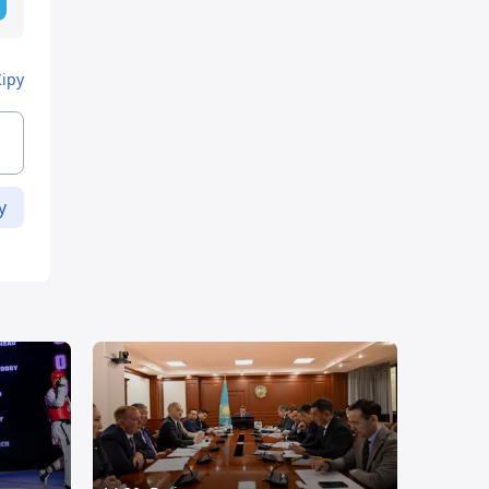
Кіру
у