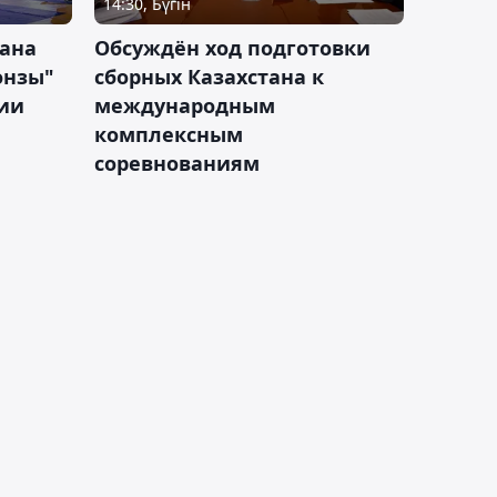
14:30, Бүгін
тана
Обсуждён ход подготовки
онзы"
сборных Казахстана к
зии
международным
комплексным
соревнованиям