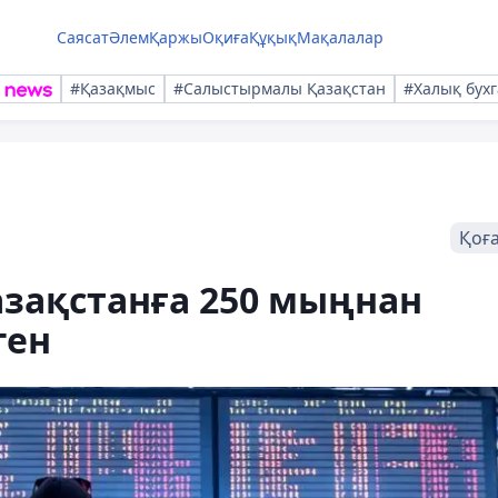
Саясат
Әлем
Қаржы
Оқиға
Құқық
Мақалалар
#Қазақмыс
#Салыстырмалы Қазақстан
#Халық бухг
Қоғ
азақстанға 250 мыңнан
ген