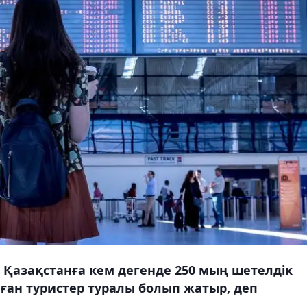
 Қазақстанға кем дегенде 250 мың шетелдік
аған туристер туралы болып жатыр, деп