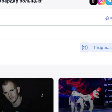
абардар болыңыз:
Пікір жаз