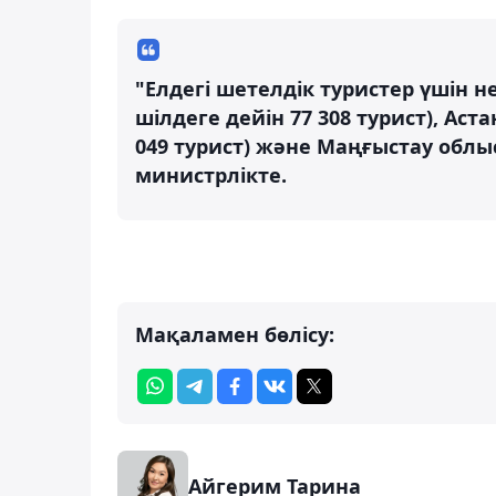
"Елдегі шетелдік туристер үшін н
шілдеге дейін 77 308 турист), Аст
049 турист) және Маңғыстау облысы 
министрлікте.
Мақаламен бөлісу:
Айгерим Тарина