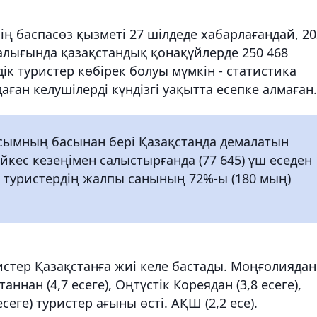
ің баспасөз қызметі 27 шілдеде хабарлағандай, 20
алығында қазақстандық қонақүйлерде 250 468
к туристер көбірек болуы мүмкін - статистика
ған келушілерді күндізгі уақытта есепке алмаған.
усымның басынан бері Қазақстанда демалатын
кес кезеңімен салыстырғанда (77 645) үш еседен
ік туристердің жалпы санының 72%-ы (180 мың)
стер Қазақстанға жиі келе бастады. Моңғолиядан
станнан (4,7 есеге), Оңтүстік Кореядан (3,8 есеге),
сеге) туристер ағыны өсті. АҚШ (2,2 есе).