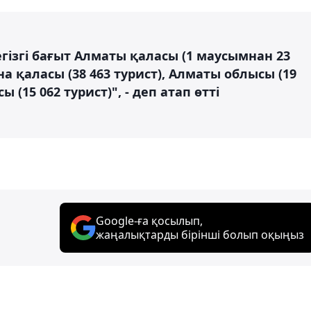
егізгі бағыт Алматы қаласы (1 маусымнан 23
ана қаласы (38 463 турист), Алматы облысы (19
(15 062 турист)", - деп атап өтті
Google-ға қосылып,
жаңалықтарды бірінші болып оқыңыз