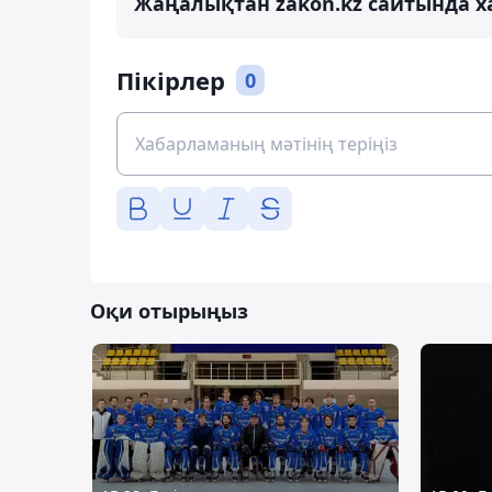
Жаңалықтан zakon.kz сайтында х
Пікірлер
0
Оқи отырыңыз