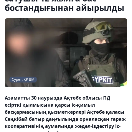
бостандығынан айырылды
Сурет: ҚР ІІМ
Азаматты 30 наурызда Ақтөбе облысы ПД
есірткі қылмысына қарсы іс-қимыл
басқармасының қызметкерлері Ақтөбе қаласы
Сəңкібай батыр даңғылында орналасқан гараж
кооперативінің аумағында жедел-іздестіру іс-