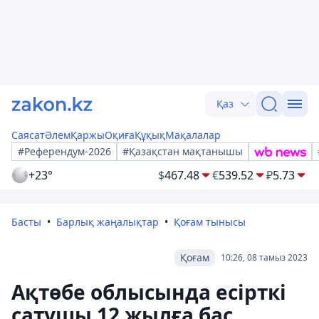
Қаз
Саясат
Әлем
Қаржы
Оқиға
Құқық
Мақалалар
#Референдум-2026
#Қазақстан мақтанышы
+23°
$
467.48
€
539.52
₽
5.73
Басты
Барлық жаңалықтар
Қоғам тынысы
Қоғам
10:26, 08 тамыз 2023
Ақтөбе облысында есірткі
сатушы 12 жылға бас