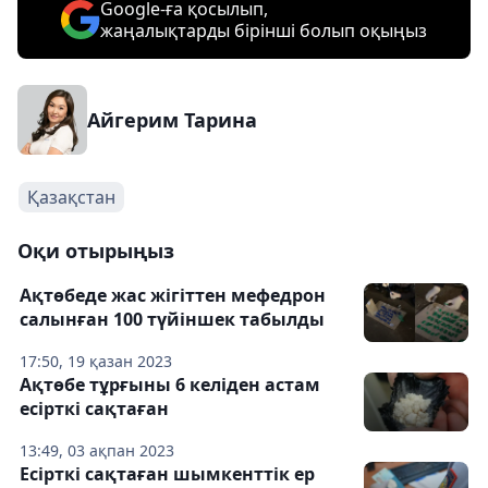
Google-ға қосылып,
жаңалықтарды бірінші болып оқыңыз
Айгерим Тарина
Қазақстан
Оқи отырыңыз
Ақтөбеде жас жігіттен мефедрон
салынған 100 түйіншек табылды
17:50, 19 қазан 2023
Ақтөбе тұрғыны 6 келіден астам
есірткі сақтаған
13:49, 03 ақпан 2023
Есірткі сақтаған шымкенттік ер