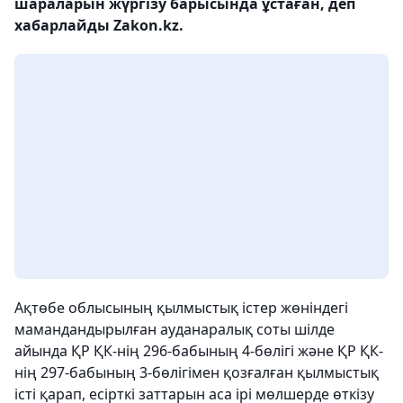
шараларын жүргізу барысында ұстаған, деп
хабарлайды Zakon.kz.
Ақтөбе облысының қылмыстық істер жөніндегі
мамандандырылған ауданаралық соты шілде
айында ҚР ҚК-нің 296-бабының 4-бөлігі және ҚР ҚК-
нің 297-бабының 3-бөлігімен қозғалған қылмыстық
істі қарап, есірткі заттарын аса ірі мөлшерде өткізу