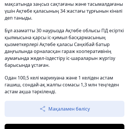
мақсатында заңсыз сақтағаны және тасымалдағаны
үшін Ақтөбе қаласының 34 жастағы тұрғынын кінəлі
деп таныды.
Бұл азаматты 30 наурызда Ақтөбе облысы ПД есірткі
қылмысына қарсы іс-қимыл басқармасының
қызметкерлері Ақтөбе қаласы Сəңкібай батыр
даңғылында орналасқан гараж кооперативінің
аумағында жедел-іздестіру іс-шараларын жүргізу
барысында ұстаған.
Одан 100,5 келі марихуана және 1 келіден астам
гашиш, сондай-ақ жалпы сомасы 1,3 млн теңгеден
астам ақша тəркіленді.
Мақаламен бөлісу