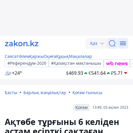
Қаз
Саясат
Әлем
Қаржы
Оқиға
Құқық
Мақалалар
#Референдум-2026
#Қазақстан мақтанышы
+24°
$
469.93
€
541.64
₽
5.71
Басты
Барлық жаңалықтар
Қоғам тынысы
Қоғам
13:49, 03 ақпан 2023
Ақтөбе тұрғыны 6 келіден
астам есірткі сақтаған