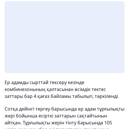
Ер адамды сырттай тексеру кезінде
комбинезонының қалтасынан өсімдік тектес
заттары бар 4 қағаз байламы табылып, тәркіленді.
Сотқа дейінгі тергеу барысында ер адам тұрғылықты
жері бойынша есірткі заттарын сақтайтынын
айтқан. Тұрғылықты жерін тінту барысында 105