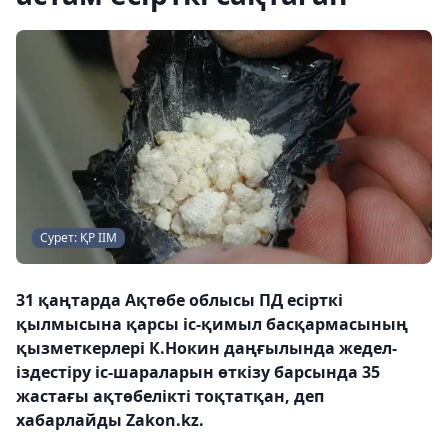
Сурет: ҚР ІІМ
31 қаңтарда Ақтөбе облысы ПД есірткі
қылмысына қарсы іс-қимыл басқармасының
қызметкерлері К.Нокин даңғылында жедел-
іздестіру іс-шараларын өткізу барсында 35
жастағы ақтөбелікті тоқтатқан, деп
хабарлайды Zakon.kz.