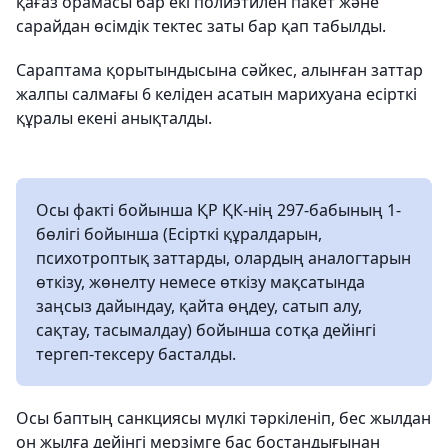
қағаз орамасы бар екі полиэтилен пакет және
сарайдан өсімдік тектес заты бар қап табылды.
Сараптама қорытындысына сәйкес, алынған заттар
жалпы салмағы 6 келіден асатын марихуана есірткі
құралы екені анықталды.
Осы факті бойынша ҚР ҚК-нің 297-бабының 1-
бөлігі бойынша (Есірткі құралдарын,
психотроптық заттарды, олардың аналогтарын
өткізу, жөнелту немесе өткізу мақсатында
заңсыз дайындау, қайта өңдеу, сатып алу,
сақтау, тасымалдау) бойынша сотқа дейінгі
тергеп-тексеру басталды.
Осы баптың санкциясы мүлкі тәркіленіп, бес жылдан
он жылға дейінгі мерзімге бас бостандығынан