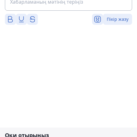
Пікір жазу
Оқи отырыңыз