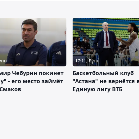
үгін
17:11, Бүгін
мир Чебурин покинет
Баскетбольный клуб
у" - его место займёт
"Астана" не вернётся 
 Смаков
Единую лигу ВТБ