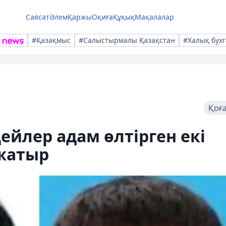
Саясат
Әлем
Қаржы
Оқиға
Құқық
Мақалалар
#Қазақмыс
#Салыстырмалы Қазақстан
#Халық бухг
Қоғ
ейлер адам өлтірген екі
 жатыр