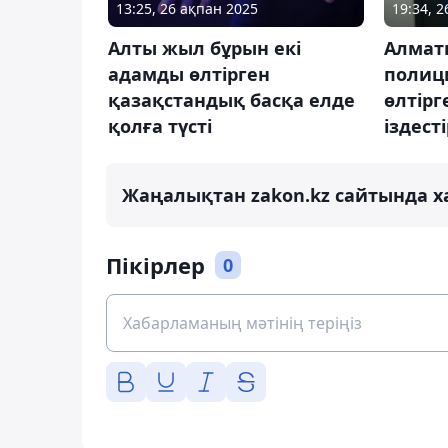
19:34, 
13:25, 26 ақпан 2025
Алмат
Алты жыл бұрын екі
полиц
адамды өлтірген
өлтірг
қазақстандық басқа елде
іздест
қолға түсті
Жаңалықтан zakon.kz сайтында х
Пікірлер
0