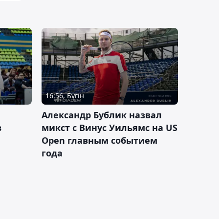
16:56, Бүгін
Александр Бублик назвал
в
микст с Винус Уильямс на US
Open главным событием
года