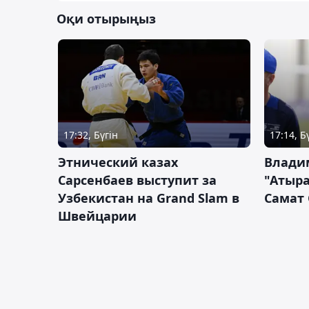
Оқи отырыңыз
17:32, Бүгін
17:14, Б
Этнический казах
Влади
Сарсенбаев выступит за
"Атыра
Узбекистан на Grand Slam в
Самат
Швейцарии