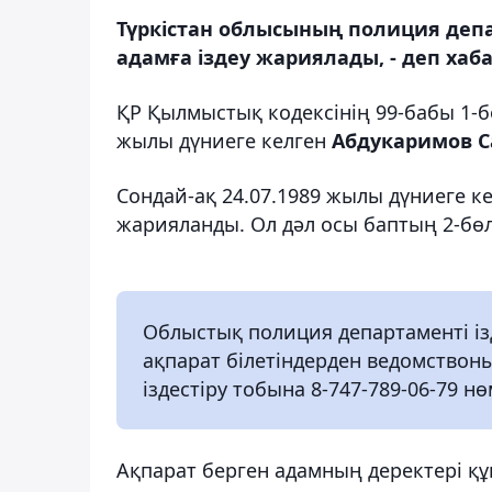
Түркістан облысының полиция депар
адамға іздеу жариялады, - деп хаба
ҚР Қылмыстық кодексінің 99-бабы 1-бөл
жылы дүниеге келген
Абдукаримов 
Сондай-ақ 24.07.1989 жылы дүниеге к
жарияланды. Ол дәл осы баптың 2-бөл
Облыстық полиция департаменті ізд
ақпарат білетіндерден ведомствоның
іздестіру тобына 8-747-789-06-79 нө
Ақпарат берген адамның деректері құ