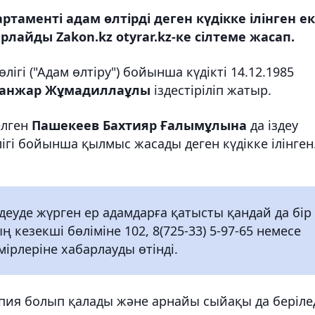
таменті адам өлтірді деген күдікке ілінген ек
рлайды Zakon.kz otyrar.kz-ке сілтеме жасап.
ігі ("Адам өлтіру") бойынша күдікті 14.12.1985
Санжар Жұмадиллаұлы
іздестіріліп жатыр.
елген
Пашекеев Бахтияр Ғалымұлына
да іздеу
ігі бойынша қылмыс жасады деген күдікке ілінген
еуде жүрген ер адамдарға қатысты қандай да бір
 кезекші бөліміне 102, 8(725-33) 5-97-65 немесе
мірлеріне хабарлауды өтінді.
пия болып қалады және арнайы сыйақы да берілед