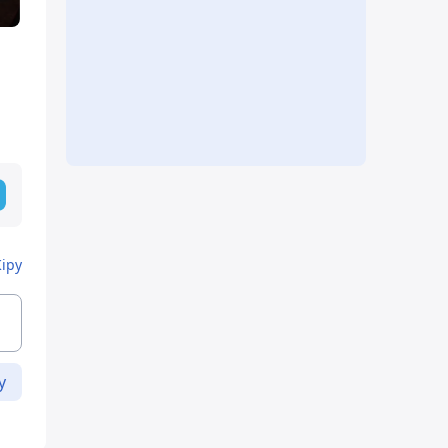
Кіру
у