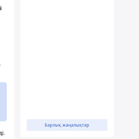
і
.
Барлық жаңалықтар
і.