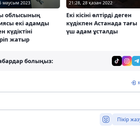
26 маусым 2023
21:28, 28 қазан 2022
ы облысының
Екі кісіні өлтірді деген
иясы екі адамды
күдікпен Астанада тағы
ен күдіктіні
үш адам ұсталды
іріп жатыр
абардар болыңыз:
Пікір жаз