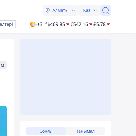
Алматы
Қаз
+31°
$
469.85
€
542.16
₽
5.78
алтері
ам
Соңғы
Танымал