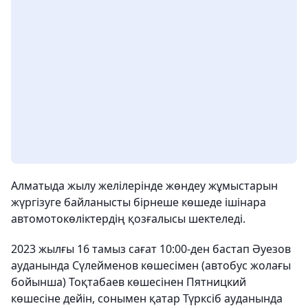
Алматыда жылу желілерінде жөндеу жұмыстарын
жүргізуге байланысты бірнеше көшеде ішінара
автомотокөліктердің қозғалысы шектеледі.
2023 жылғы 16 тамыз сағат 10:00-ден бастап Әуезов
ауданында Сүлейменов көшесімен (автобус жолағы
бойынша) Тоқтабаев көшесінен Пятницкий
көшесіне дейін, сонымен қатар Түрксіб ауданында