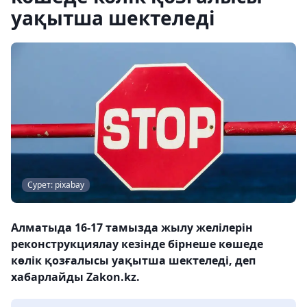
уақытша шектеледі
Сурет: pixabay
Алматыда 16-17 тамызда жылу желілерін
реконструкциялау кезінде бірнеше көшеде
көлік қозғалысы уақытша шектеледі, деп
хабарлайды Zakon.kz.