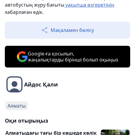
автобустың жүру бағыты
уақытша өзгеретінін
хабарлаған едік.
Мақаламен бөлісу
Google-ға қосылып,
жаңалықтарды бірінші болып оқыңыз
Айдос Қали
Алматы
Оқи отырыңыз
Алматыдағы тағы бір көшеде көлік