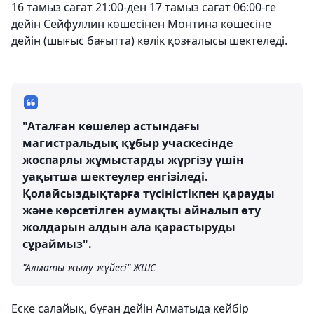
16 тамыз сағат 21:00-ден 17 тамыз сағат 06:00-ге
дейін Сейфуллин көшесінен Монтина көшесіне
дейін (шығыс бағытта) көлік қозғалысы шектеледі.
"Аталған көшелер астындағы
магистральдық құбыр учаскесінде
жоспарлы жұмыстарды жүргізу үшін
уақытша шектеулер енгізіледі.
Қолайсыздықтарға түсіністікпен қарауды
және көрсетілген аумақты айналып өту
жолдарын алдын ала қарастыруды
сұраймыз".
"Алматы жылу жүйесі" ЖШС
Еске салайық, бұған дейін Алматыда кейбір