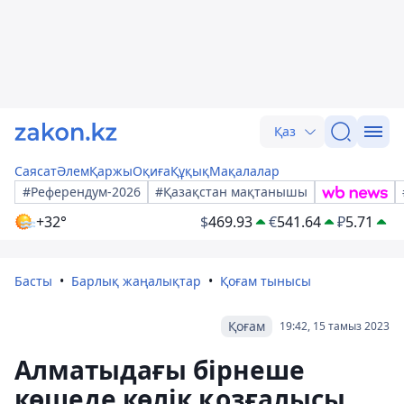
Қаз
Саясат
Әлем
Қаржы
Оқиға
Құқық
Мақалалар
#Референдум-2026
#Қазақстан мақтанышы
+32°
$
469.93
€
541.64
₽
5.71
Басты
Барлық жаңалықтар
Қоғам тынысы
Қоғам
19:42, 15 тамыз 2023
Алматыдағы бірнеше
көшеде көлік қозғалысы