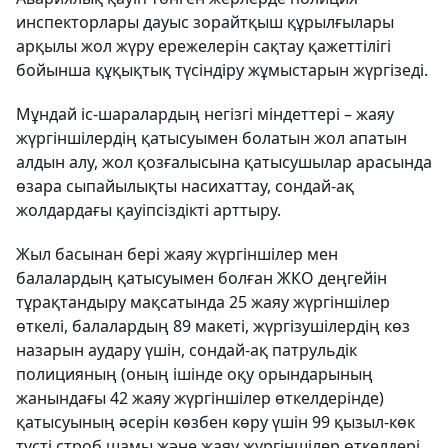
инспекторлары дауыс зорайтқыш құрылғылары
арқылы жол жүру ережелерін сақтау қажеттілігі
бойынша құқықтық түсіндіру жұмыстарын жүргізеді.
Мұндай іс-шаралардың негізгі міндеттері – жаяу
жүргіншілердің қатысуымен болатын жол апатын
алдын алу, жол қозғалысына қатысушылар арасында
өзара сыпайылықты насихаттау, сондай-ақ
жолдардағы қауіпсіздікті арттыру.
Жыл басынан бері жаяу жүргіншілер мен
балалардың қатысуымен болған ЖКО деңгейін
тұрақтандыру мақсатында 25 жаяу жүргіншілер
өткелі, балалардың 89 макеті, жүргізушілердің көз
назарын аудару үшін, сондай-ақ патрульдік
полицияның (оның ішінде оқу орындарының
жанындағы 42 жаяу жүргіншілер өткелдерінде)
қатысуының әсерін көзбен көру үшін 99 қызыл-көк
түсті строб шамы және жаяу жүргіншілер өткелдері