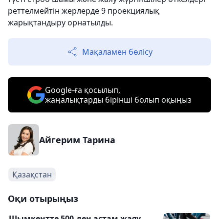
реттелмейтін жерлерде 9 проекциялық
жарықтандыру орнатылды.
Мақаламен бөлісу
Google-ға қосылып,
жаңалықтарды бірінші болып оқыңыз
Айгерим Тарина
Қазақстан
Оқи отырыңыз
Шымкентте 500-ден астам жаяу