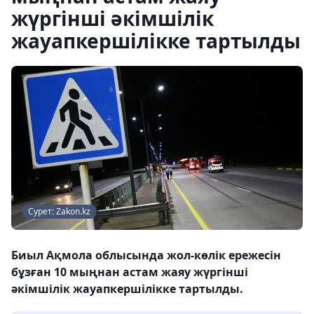
жүргінші әкімшілік
жауапкершілікке тартылды
Сурет: Zakon.kz
Биыл Ақмола облысында жол-көлік ережесін
бұзған 10 мыңнан астам жаяу жүргінші
әкімшілік жауапкершілікке тартылды.