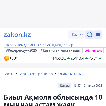
Қаз
Саясат
Әлем
Қаржы
Оқиға
Құқық
Мақалалар
#Референдум-2026
#Қазақстан мақтанышы
+30°
$
469.93
€
541.64
₽
5.71
Басты
Барлық жаңалықтар
Қоғам тынысы
Қоғам
16:57, 16 тамыз 2023
Биыл Ақмола облысында 10
мыңнан астам жаяу