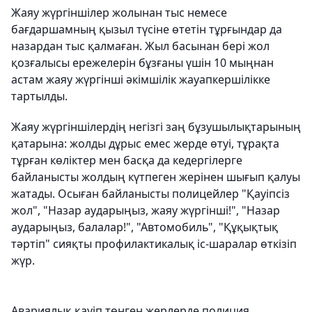
Жаяу жүргіншілер жолынан тыс немесе
бағдаршамның қызыл түсіне өтетін тұрғындар да
назардан тыс қалмаған. Жыл басынан бері жол
қозғалысы ережелерін бұзғаны үшін 10 мыңнан
астам жаяу жүргінші әкімшілік жауапкершілікке
тартылды.
Жаяу жүргіншілердің негізгі заң бұзушылықтарының
қатарына: жолды дұрыс емес жерде өтуі, тұрақта
тұрған көліктер мен басқа да кедергілерге
байланысты жолдың күтпеген жерінен шығып қалуы
жатады. Осыған байланысты полицейлер "Қауіпсіз
жол", "Назар аударыңыз, жаяу жүргінші!", "Назар
аударыңыз, балалар!", "Автомобиль", "Құқықтық
тәртіп" сияқты профилактикалық іс-шаралар өткізіп
жүр.
Авариялық қауіп төнген жерлерде полиция