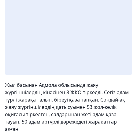
Жыл басынан Ақмола облысында жаяу
жүргіншілердің кінәсінен 8 ЖКО тіркелді. Сегіз адам
түрлі жарақат алып, біреуі қаза тапқан. Сондай-ақ
жаяу жүргіншілердің қатысуымен 53 жол-көлік
оқиғасы тіркелген, салдарынан жеті адам қаза
тауып, 50 адам әртүрлі дәрежедегі жарақаттар
алған.