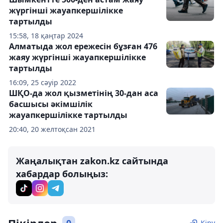
жүргінші жауапкершілікке
тартылды
15:58, 18 қаңтар 2024
Алматыда жол ережесін бұзған 476
жаяу жүргінші жауапкершілікке
тартылды
16:09, 25 сәуір 2022
ШҚО-да жол қызметінің 30-дан аса
басшысы әкімшілік
жауапкершілікке тартылды
20:40, 20 желтоқсан 2021
Жаңалықтан zakon.kz сайтында
хабардар болыңыз:
Кіру