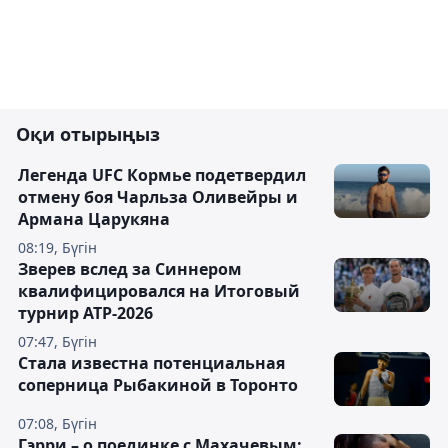
Оқи отырыңыз
Легенда UFC Кормье подетвердил
отмену боя Чарльза Оливейры и
Армана Царукяна
08:19, Бүгін
Зверев вслед за Синнером
квалифицировался на Итоговый
турнир ATP-2026
07:47, Бүгін
Cтала известна потенциальная
соперница Рыбакиной в Торонто
07:08, Бүгін
Гэрри – о поединке с Махачевым: