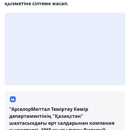
қызметіне сілтеме жасап.
"АрселорМиттал Теміртау Көмір
департаментінің "Қазақстан"
шахтасындағы өрт салдарынан компания