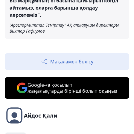
Біз марқұмның отбасына қайғырып көңіл
айтамыз, оларға барынша қолдау
көрсетеміз".
"АрселорМиттал Теміртау" АҚ атқарушы директоры
Виктор Гафиулов
Мақаламен бөлісу
Google-ға қосылып,
жаңалықтарды бірінші болып оқыңыз
Айдос Қали