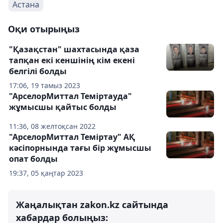
Астана
Оқи отырыңыз
"Қазақстан" шахтасында қаза
тапқан екі кеншінің кім екені
белгілі болды
17:06, 19 тамыз 2023
"АрселорМиттал Теміртауда"
жұмысшы қайтыс болды
11:36, 08 желтоқсан 2022
"АрселорМиттал Теміртау" АҚ
кәсіпорнында тағы бір жұмысшы
опат болды
19:37, 05 қаңтар 2023
Жаңалықтан zakon.kz сайтында
хабардар болыңыз: