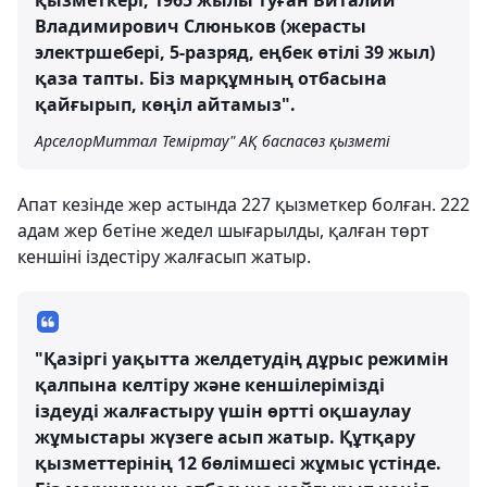
қызметкері, 1965 жылы туған Виталий
Владимирович Слюньков (жерасты
электршебері, 5-разряд, еңбек өтілі 39 жыл)
қаза тапты. Біз марқұмның отбасына
қайғырып, көңіл айтамыз".
АрселорМиттал Теміртау" АҚ баспасөз қызметі
Апат кезінде жер астында 227 қызметкер болған. 222
адам жер бетіне жедел шығарылды, қалған төрт
кеншіні іздестіру жалғасып жатыр.
"Қазіргі уақытта желдетудің дұрыс режимін
қалпына келтіру және кеншілерімізді
іздеуді жалғастыру үшін өртті оқшаулау
жұмыстары жүзеге асып жатыр. Құтқару
қызметтерінің 12 бөлімшесі жұмыс үстінде.