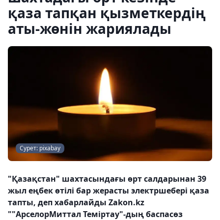
қаза тапқан қызметкердің
аты-жөнін жариялады
Сурет: pixabay
"Қазақстан" шахтасындағы өрт салдарынан 39
жыл еңбек өтілі бар жерасты электршебері қаза
тапты, деп хабарлайды Zakon.kz
""АрселорМиттал Теміртау"-дың баспасөз