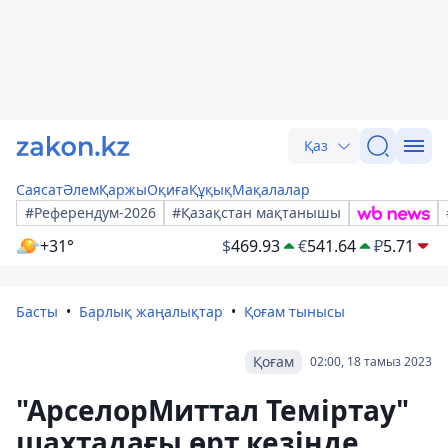
Қаз
Саясат
Әлем
Қаржы
Оқиға
Құқық
Мақалалар
#Референдум-2026
#Қазақстан мақтанышы
+31°
$
469.93
€
541.64
₽
5.71
Басты
Барлық жаңалықтар
Қоғам тынысы
Қоғам
02:00, 18 тамыз 2023
"АрселорМиттал Теміртау"
шахтадағы өрт кезінде