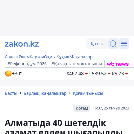
Қаз
Саясат
Әлем
Қаржы
Оқиға
Құқық
Мақалалар
#Референдум-2026
#Қазақстан мақтанышы
+30°
$
467.48
€
539.52
₽
5.73
Басты
Барлық жаңалықтар
Қоғам тынысы
Қоғам
16:37, 25 тамыз 2023
Алматыда 40 шетелдік
азамат елден шығарылды