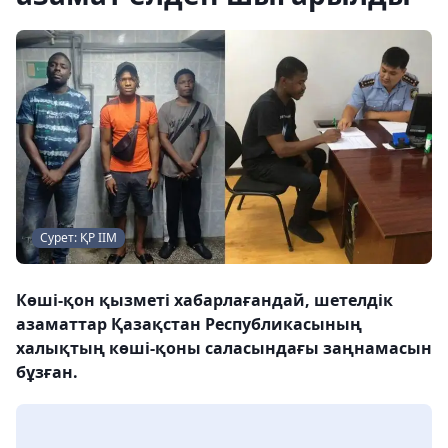
Сурет: ҚР ІІМ
Көші-қон қызметі хабарлағандай, шетелдік
азаматтар Қазақстан Республикасының
халықтың көші-қоны саласындағы заңнамасын
бұзған.