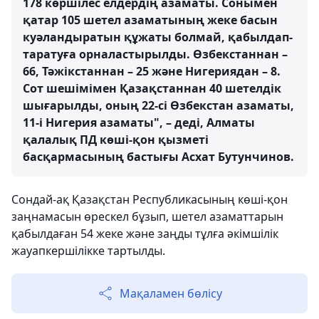
178 көршілес елдердің азаматы. Сонымен
қатар 105 шетел азаматының жеке басын
куәландыратын құжаты болмай, қабылдап-
таратуға орналастырылды. Өзбекстаннан –
66, Тәжікстаннан – 25 және Нигериядан – 8.
Сот шешімімен Қазақстаннан 40 шетелдік
шығарылды, оның 22-сі Өзбекстан азаматы,
11-і Нигерия азаматы", – деді, Алматы
қалалық ПД көші-қон қызметі
басқармасының бастығы Асхат Бутунчинов.
Сондай-ақ Қазақстан Республикасының көші-қон
заңнамасын өрескел бұзып, шетел азаматтарын
қабылдаған 54 жеке және заңды тұлға әкімшілік
жауапкершілікке тартылды.
Мақаламен бөлісу