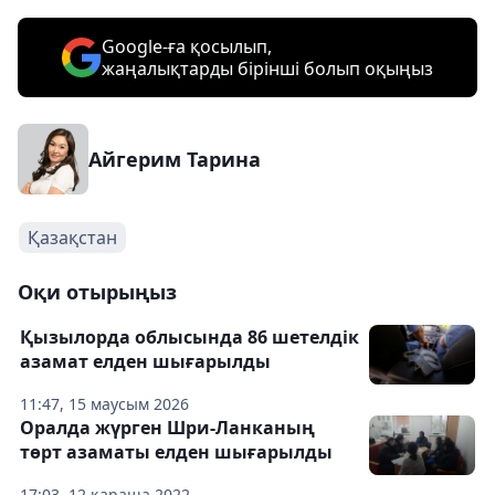
Google-ға қосылып,
жаңалықтарды бірінші болып оқыңыз
Айгерим Тарина
Қазақстан
Оқи отырыңыз
Қызылорда облысында 86 шетелдік
азамат елден шығарылды
11:47, 15 маусым 2026
Оралда жүрген Шри-Ланканың
төрт азаматы елден шығарылды
17:03, 12 қараша 2022