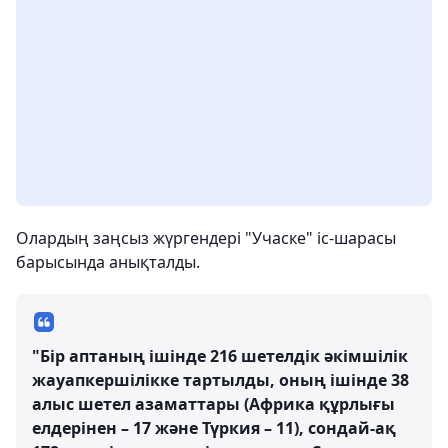
Олардың заңсыз жүргендері "Учаске" іс-шарасы
барысында анықталды.
"Бір аптаның ішінде 216 шетелдік әкімшілік
жауапкершілікке тартылды, оның ішінде 38
алыс шетел азаматтары (Африка құрлығы
елдерінен – 17 және Түркия – 11), сондай-ақ