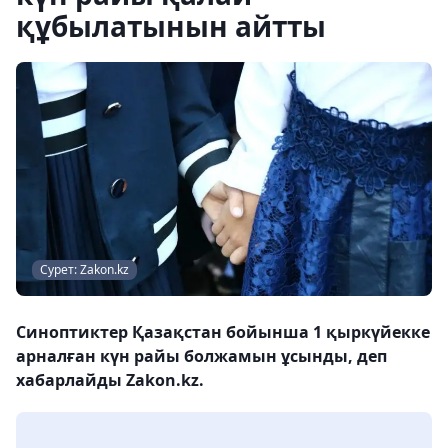
құбылатынын айтты
Сурет: Zakon.kz
Синоптиктер Қазақстан бойынша 1 қыркүйекке
арналған күн райы болжамын ұсынды, деп
хабарлайды Zakon.kz.