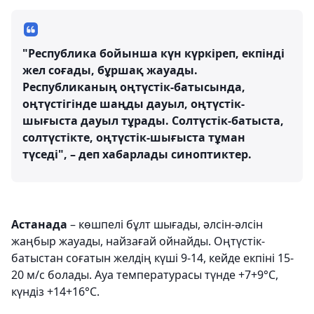
"Республика бойынша күн күркіреп, екпінді
жел соғады, бұршақ жауады.
Республиканың оңтүстік-батысында,
оңтүстігінде шаңды дауыл, оңтүстік-
шығыста дауыл тұрады. Солтүстік-батыста,
солтүстікте, оңтүстік-шығыста тұман
түседі", – деп хабарлады синоптиктер.
Астанада
– көшпелі бұлт шығады, әлсін-әлсін
жаңбыр жауады, найзағай ойнайды. Оңтүстік-
батыстан соғатын желдің күші 9-14, кейде екпіні 15-
20 м/с болады. Ауа температурасы түнде +7+9°С,
күндіз +14+16°С.