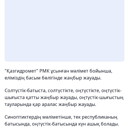
"Қазгидромет" РМК ұсынған мәлімет бойынша,
еліміздің басым бөлігінде жаңбыр жауады.
Солтүстік-батыста, солтүстікте, оңтүстікте, оңтүстік-
шығыста қатты жаңбыр жауады, оңтүстік-шығыстың
тауларында қар аралас жаңбыр жауады.
Синоптиктердің мәліметінше, тек республиканың
батысында, оңтүстік-батысында күн ашық болады.