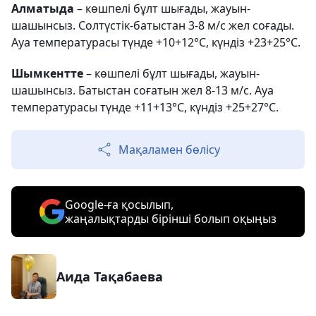
Алматыда
– көшпелі бұлт шығады, жауын-
шашынсыз. Солтүстік-батыстан 3-8 м/с жел соғады.
Ауа температурасы түнде +10+12°С, күндіз +23+25°С.
Шымкентте
– көшпелі бұлт шығады, жауын-
шашынсыз. Батыстан соғатын жел 8-13 м/с. Ауа
температурасы түнде +11+13°С, күндіз +25+27°С.
Мақаламен бөлісу
Google-ға қосылып,
жаңалықтарды бірінші болып оқыңыз
Аида Тақабаева