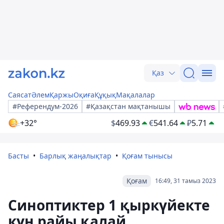
Қаз
Саясат
Әлем
Қаржы
Оқиға
Құқық
Мақалалар
#Референдум-2026
#Қазақстан мақтанышы
+32°
$
469.93
€
541.64
₽
5.71
Басты
Барлық жаңалықтар
Қоғам тынысы
Қоғам
16:49, 31 тамыз 2023
Синоптиктер 1 қыркүйекте
күн райы қалай