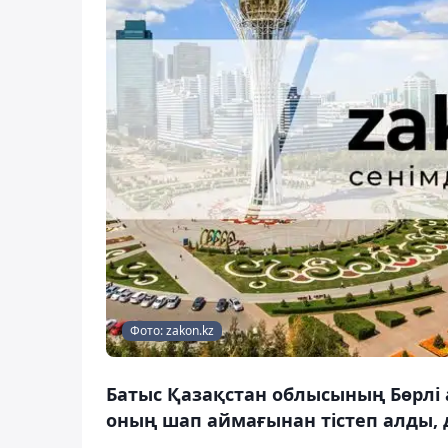
Фото: zakon.kz
Батыс Қазақстан облысының Бөрлі 
оның шап аймағынан тістеп алды, д