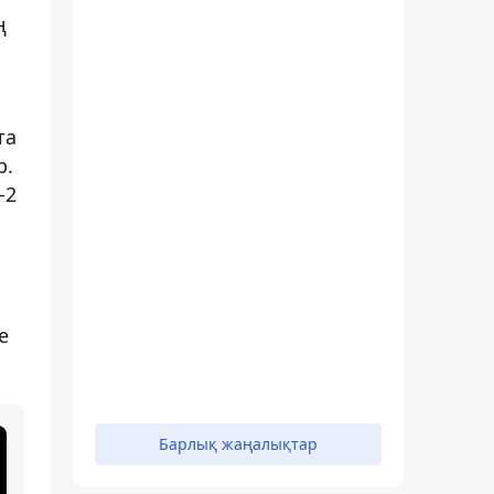
ң
та
р.
-2
е
Барлық жаңалықтар