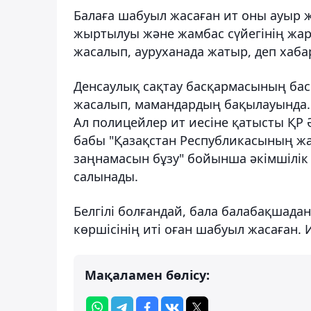
Балаға шабуыл жасаған ит оны ауыр 
жыртылуы және жамбас сүйегінің жар
жасалып, ауруханада жатыр, деп хаба
Денсаулық сақтау басқармасының басп
жасалып, мамандардың бақылауында. 
Ал полицейлер ит иесіне қатысты ҚР 
бабы "Қазақстан Республикасының жа
заңнамасын бұзу" бойынша әкімшілік 
салынады.
Белгілі болғандай, бала балабақшадан
көршісінің иті оған шабуыл жасаған. 
Мақаламен бөлісу: