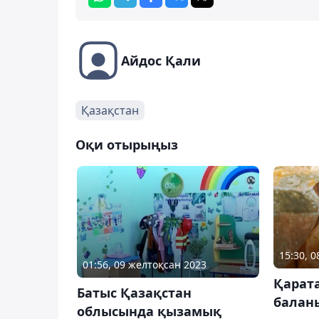
Айдос Қали
Қазақстан
Оқи отырыңыз
15:30, 
01:56, 09 желтоқсан 2023
Қарата
Батыс Қазақстан
балан
облысында қызамық