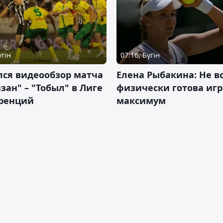
үгін
07:16, Бүгін
лся видеообзор матча
Елена Рыбакина: Не в
зан" – "Тобыл" в Лиге
физически готова игр
ренций
максимум