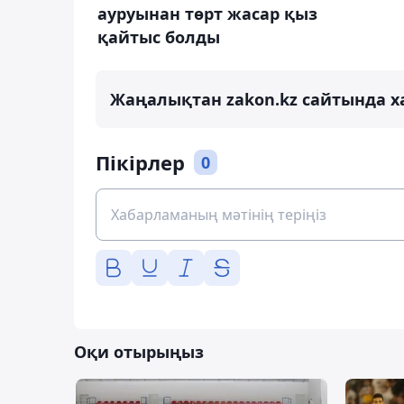
ауруынан төрт жасар қыз
қайтыс болды
Жаңалықтан zakon.kz сайтында х
Пікірлер
0
Оқи отырыңыз