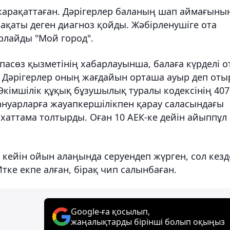
жарақаттаған. Дәрігерлер баланың шап аймағыны
ақаты деген диагноз қойды. Жәбірленушіге ота
рлайды "Мой город".
асөз қызметінің хабарлауынша, балаға күрделі о
Дәрігерлер оның жағдайын орташа ауыр деп оты
Әкімшілік құқық бұзушылық туралы кодексінің 407
нуарларға жауапкершілікпен қарау саласындағы
хаттама толтырды. Оған 10 АЕК-ке дейін айыппұл
 кейін ойын алаңында серуендеп жүрген, сол кезд
Итке екпе алған, бірақ чип салынбаған.
Google-ға қосылып,
жаңалықтарды бірінші болып оқыңыз