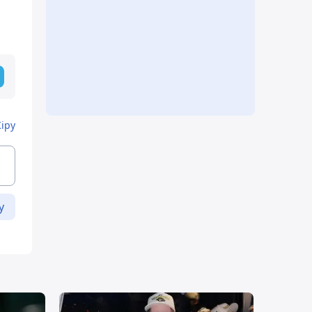
Кіру
у