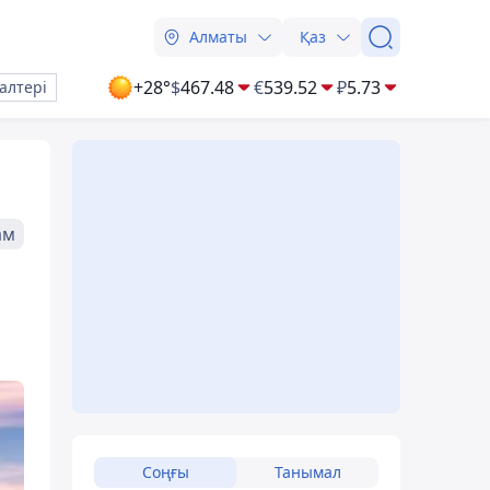
Алматы
Қаз
+28°
$
467.48
€
539.52
₽
5.73
алтері
ам
Соңғы
Танымал