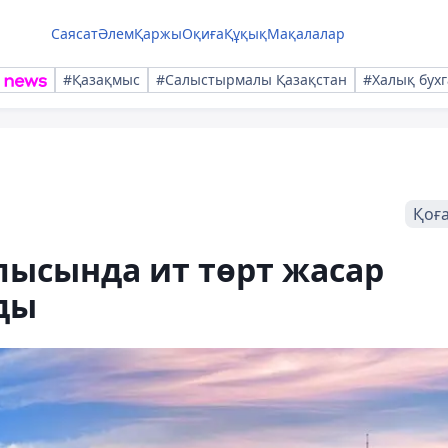
Саясат
Әлем
Қаржы
Оқиға
Құқық
Мақалалар
#Қазақмыс
#Салыстырмалы Қазақстан
#Халық бухг
Қоғ
лысында ит төрт жасар
ды