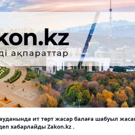
ауданында ит төрт жасар балаға шабуыл жаса
еп хабарлайды Zakon.kz .