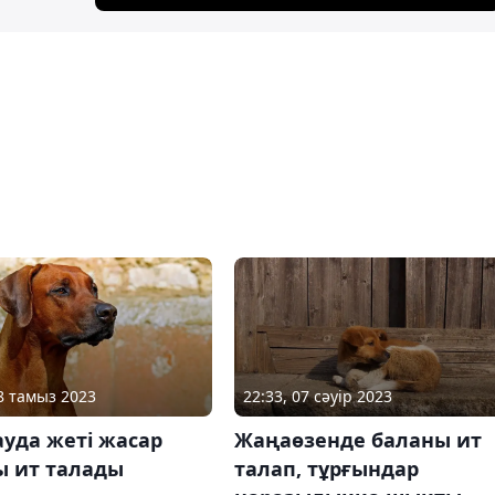
08 тамыз 2023
22:33, 07 сәуір 2023
уда жеті жасар
Жаңаөзенде баланы ит
ы ит талады
талап, тұрғындар