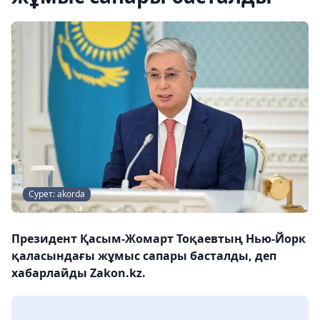
Сурет: akorda
Президент Қасым-Жомарт Тоқаевтың Нью-Йорк
қаласындағы жұмыс сапары басталды, деп
хабарлайды Zakon.kz.