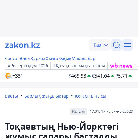
Қаз
Саясат
Әлем
Қаржы
Оқиға
Құқық
Мақалалар
#Референдум-2026
#Қазақстан мақтанышы
+33°
$
469.93
€
541.64
₽
5.71
Басты
Барлық жаңалықтар
Қоғам тынысы
Қоғам
17:01, 17 қыркүйек 2023
Тоқаевтың Нью-Йорктегі
жұмыс сапары басталды