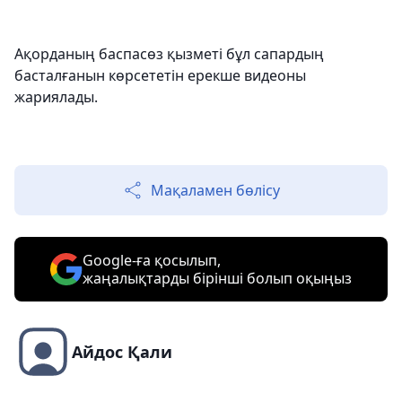
Ақорданың баспасөз қызметі бұл сапардың
басталғанын көрсететін ерекше видеоны
жариялады.
Мақаламен бөлісу
Google-ға қосылып,
жаңалықтарды бірінші болып оқыңыз
Айдос Қали