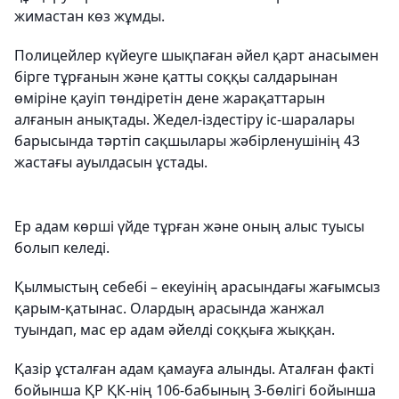
жимастан көз жұмды.
Полицейлер күйеуге шықпаған әйел қарт анасымен
бірге тұрғанын және қатты соққы салдарынан
өміріне қауіп төндіретін дене жарақаттарын
алғанын анықтады. Жедел-іздестіру іс-шаралары
барысында тәртіп сақшылары жәбірленушінің 43
жастағы ауылдасын ұстады.
Ер адам көрші үйде тұрған және оның алыс туысы
болып келеді.
Қылмыстың себебі – екеуінің арасындағы жағымсыз
қарым-қатынас. Олардың арасында жанжал
туындап, мас ер адам әйелді соққыға жыққан.
Қазір ұсталған адам қамауға алынды. Аталған факті
бойынша ҚР ҚК-нің 106-бабының 3-бөлігі бойынша