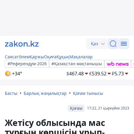
Қаз
Саясат
Әлем
Қаржы
Оқиға
Құқық
Мақалалар
#Референдум-2026
#Қазақстан мақтанышы
+34°
$
467.48
€
539.52
₽
5.73
Басты
Барлық жаңалықтар
Қоғам тынысы
Қоғам
17:22, 21 қыркүйек 2023
Жетісу облысында мас
тұрғын көршісін ұрып-