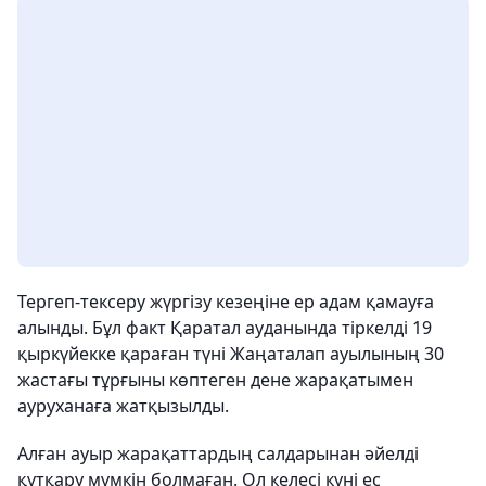
Тергеп-тексеру жүргізу кезеңіне ер адам қамауға
алынды. Бұл факт Қаратал ауданында тіркелді 19
қыркүйекке қараған түні Жаңаталап ауылының 30
жастағы тұрғыны көптеген дене жарақатымен
ауруханаға жатқызылды.
Алған ауыр жарақаттардың салдарынан әйелді
құтқару мүмкін болмаған. Ол келесі күні ес