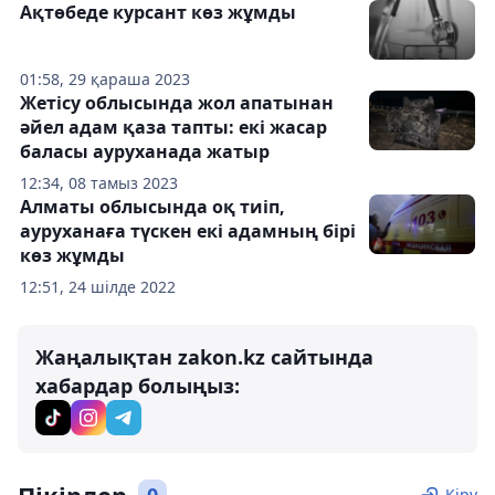
Ақтөбеде курсант көз жұмды
01:58, 29 қараша 2023
Жетісу облысында жол апатынан
әйел адам қаза тапты: екі жасар
баласы ауруханада жатыр
12:34, 08 тамыз 2023
Алматы облысында оқ тиіп,
ауруханаға түскен екі адамның бірі
көз жұмды
12:51, 24 шілде 2022
Жаңалықтан zakon.kz сайтында
хабардар болыңыз:
Кіру