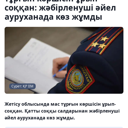
соққан: жәбірленуші әйел
ауруханада көз жұмды
Сурет: ҚР ІІМ
Жетісу облысында мас тұрғын көршісін ұрып-
соққан. Қатты соққы салдарынан жәбірленуші
әйел ауруханада көз жұмды.