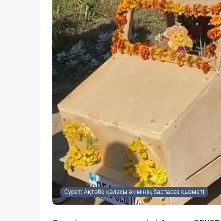
Сурет: Ақтөбе қаласы әкімінің баспасөз қызметі