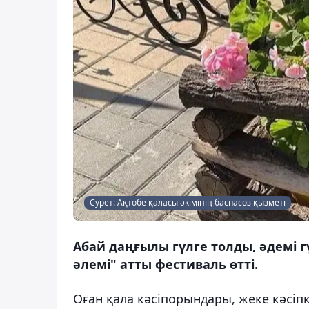
Сурет: Ақтөбе қаласы әкімінің баспасөз қызметі
Абай даңғылы гүлге толды, әдемі г
әлемі" атты фестиваль өтті.
Оған қала кәсіпорындары, жеке кәсі