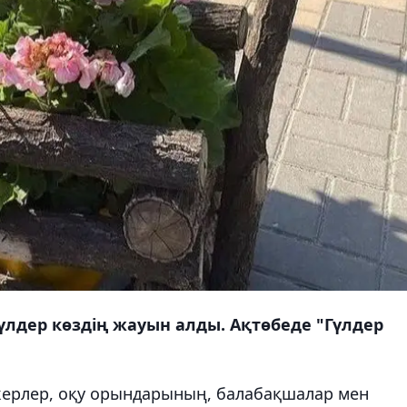
үлдер көздің жауын алды. Ақтөбеде "Гүлдер
пкерлер, оқу орындарының, балабақшалар мен