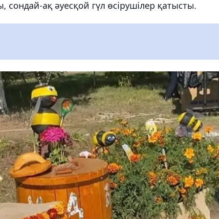
 сондай-ақ әуесқой гүл өсірушілер қатысты.