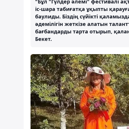
"Бұл "Гүлдер әлемі" фестивалі а
іс-шара табиғатқа ұқыпты қарауғ
баулиды. Біздің сүйікті қаламы
әдемілігін жеткізе алатын талантт
бағбандарды тарта отырып, қалан
Бекет.