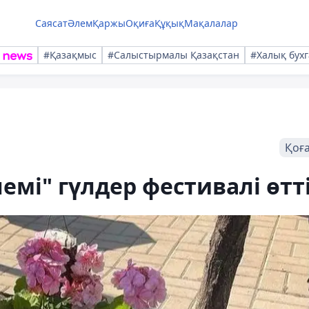
Саясат
Әлем
Қаржы
Оқиға
Құқық
Мақалалар
#Қазақмыс
#Салыстырмалы Қазақстан
#Халық бухг
Қоғ
емі" гүлдер фестивалі өтт