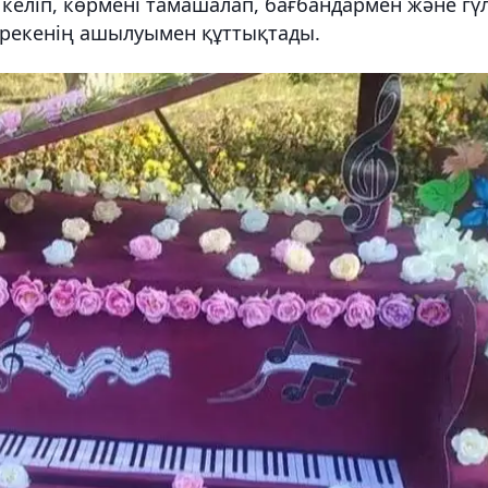
 келіп, көрмені тамашалап, бағбандармен және гү
мерекенің ашылуымен құттықтады.