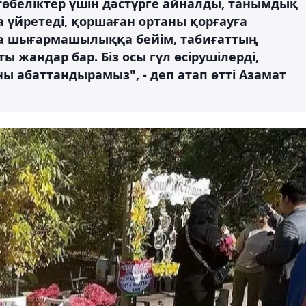
қтөбеліктер үшін дәстүрге айналды, танымдық
а үйретеді, қоршаған ортаны қорғауға
зда шығармашылыққа бейім, табиғаттың
ы жандар бар. Біз осы гүл өсірушілерді,
ы абаттандырамыз", - деп атап өтті Азамат