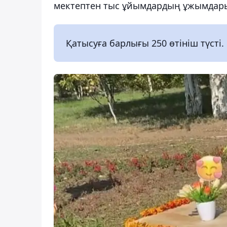
мектептен тыс ұйымдардың ұжымдары,
Қатысуға барлығы 250 өтініш түсті.