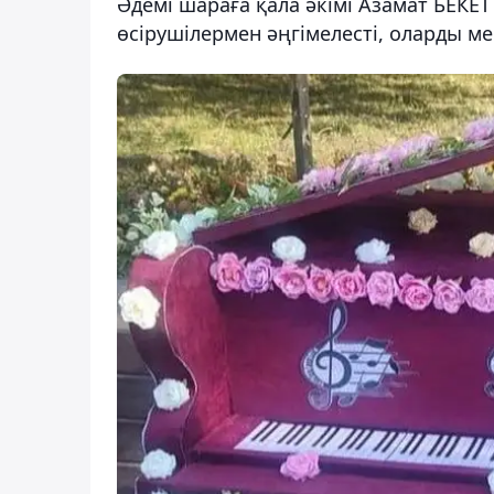
Әдемі шараға қала әкімі Азамат БЕКЕТ
өсірушілермен әңгімелесті, оларды 