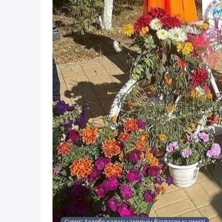
Сурет: Ақтөбе қаласы әкімінің баспасөз қызметі