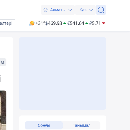
Алматы
Қаз
+31°
$
469.93
€
541.64
₽
5.71
алтері
ам
і
Соңғы
Танымал