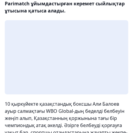
Parimatch ұйымдастырған керемет сыйлықтар
ұтысына қатыса алады.
10 қыркүйекте қазақстандық боксшы Али Балоев
ауыр салмақтағы WBO Global-дың беделді белбеуін
жеңіп алып, Қазақстанның қоржынына тағы бір
чемпиондық атақ әкелді. Әзірге белбеуді қорғауға
уақыт бар, спортшы отандастарына жауапты жекпе-