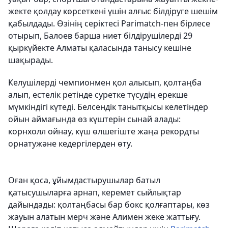
жекте қолдау көрсеткені үшін алғыс білдіруге шешім
қабылдады. Өзінің серіктесі Parimatch-пен бірлесе
отырып, Балоев барша ниет білдірушілерді 29
қыркүйекте Алматы қаласында танысу кешіне
шақырады.
Келушілерді чемпионмен қол алысып, қолтаңба
алып, естелік ретінде суретке түсудің ерекше
мүмкіндігі күтеді. Белсендік танытқысы келетіндер
ойын аймағында өз күштерін сынай алады:
корнхолл ойнау, күш өлшегіште жаңа рекордты
орнатужәне кедергілерден өту.
Оған қоса, ұйымдастырушылар батыл
қатысушыларға арнап, керемет сыйлықтар
дайындады: қолтаңбасы бар бокс қолғаптары, көз
жауын алатын мерч және Алимен жеке жаттығу.