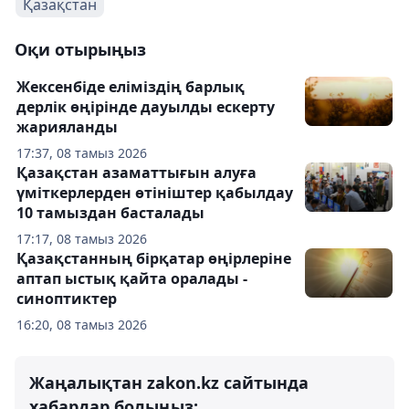
Қазақстан
Оқи отырыңыз
Жексенбіде еліміздің барлық
дерлік өңірінде дауылды ескерту
жарияланды
17:37, 08 тамыз 2026
Қазақстан азаматтығын алуға
үміткерлерден өтініштер қабылдау
10 тамыздан басталады
17:17, 08 тамыз 2026
Қазақстанның бірқатар өңірлеріне
аптап ыстық қайта оралады -
синоптиктер
16:20, 08 тамыз 2026
Жаңалықтан zakon.kz сайтында
хабардар болыңыз: