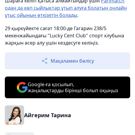
Шараға келіп қатыса алмайтындар үшін
Parimatch
одан да көп сыйлықтар ұтып алуға болатын онлайн
ұтыс ойынын өткізетін болады
.
29 қыркүйекте сағат 18:00-де Гагарин 238/5
мекенжайындағы "Lucky Cent Club" спорт клубына
жарқын әсер алу үшін кездесуге келіңіз.
Мақаламен бөлісу
Google-ға қосылып,
жаңалықтарды бірінші болып оқыңыз
Айгерим Тарина