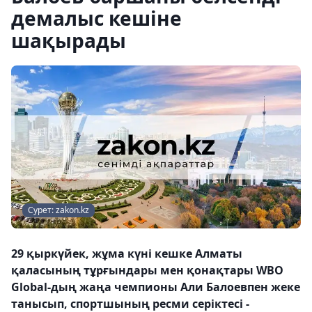
демалыс кешіне
шақырады
Сурет: zakon.kz
29 қыркүйек, жұма күні кешке Алматы
қаласының тұрғындары мен қонақтары WBO
Global-дың жаңа чемпионы Али Балоевпен жеке
танысып, спортшының ресми серіктесі -