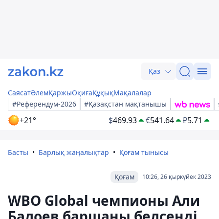
Қаз
Саясат
Әлем
Қаржы
Оқиға
Құқық
Мақалалар
#Референдум-2026
#Қазақстан мақтанышы
+21°
$
469.93
€
541.64
₽
5.71
Басты
Барлық жаңалықтар
Қоғам тынысы
Қоғам
10:26, 26 қыркүйек 2023
WBO Global чемпионы Али
Балоев баршаны белсенді