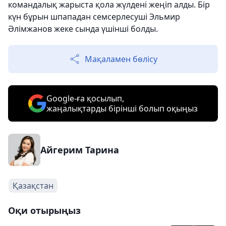
командалық жарыста қола жүлдені жеңіп алды. Бір
күн бұрын шпападан семсерлесуші Эльмир
Әлімжанов жеке сында үшінші болды.
Мақаламен бөлісу
Google-ға қосылып,
жаңалықтарды бірінші болып оқыңыз
Айгерим Тарина
Қазақстан
Оқи отырыңыз