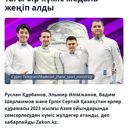
жеңіп алды
Сурет: Telegram/Madeniet_zhane_sport_ministrligi
Руслан Құрбанов, Эльмир Әлімжанов, Вадим
Шарлаимов және Ерлік Сертай Қазақстан ерлер
құрамасы 2023 жылғы Азия ойындарында
семсерлесуден күміс жүлдегер атанды, деп
хабарлайды Zakon.kz.