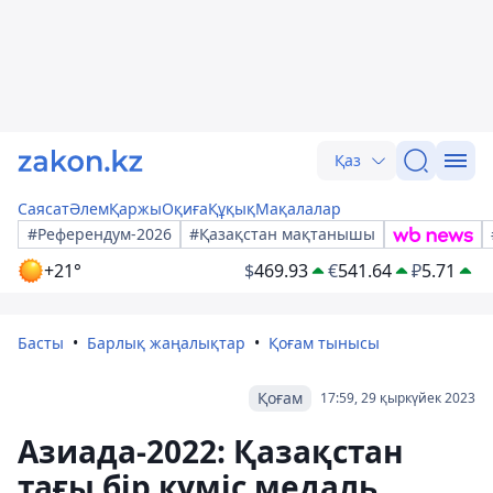
Қаз
Саясат
Әлем
Қаржы
Оқиға
Құқық
Мақалалар
#Референдум-2026
#Қазақстан мақтанышы
+21°
$
469.93
€
541.64
₽
5.71
Басты
Барлық жаңалықтар
Қоғам тынысы
Қоғам
17:59, 29 қыркүйек 2023
Азиада-2022: Қазақстан
тағы бір күміс медаль