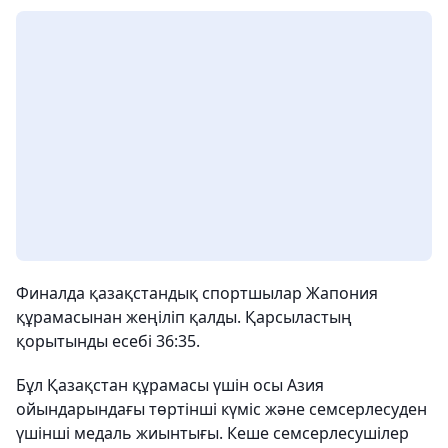
Финалда қазақстандық спортшылар Жапония
құрамасынан жеңіліп қалды. Қарсыластың
қорытынды есебі 36:35.
Бұл Қазақстан құрамасы үшін осы Азия
ойындарындағы төртінші күміс және семсерлесуден
үшінші медаль жиынтығы. Кеше семсерлесушілер