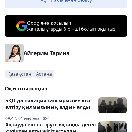
Мақаламен бөлісу
Google-ға қосылып,
жаңалықтарды бірінші болып оқыңыз
Айгерим Тарина
Қазақстан
Астана
Оқи отырыңыз
БҚО-да полиция тапсырыспен кісі
өлтіру қылмысының алдын алды
09:42, 01 наурыз 2024
Ақтауда кісі өлтіруге оқталды деген
күдікпен алты жігіт ұсталды