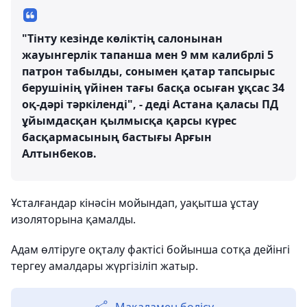
"Тінту кезінде көліктің салонынан
жауынгерлік тапанша мен 9 мм калибрлі 5
патрон табылды, сонымен қатар тапсырыс
берушінің үйінен тағы басқа осыған ұқсас 34
оқ-дәрі тәркіленді", - деді Астана қаласы ПД
ұйымдасқан қылмысқа қарсы күрес
басқармасының бастығы Арғын
Алтынбеков.
Ұсталғандар кінәсін мойындап, уақытша ұстау
изоляторына қамалды.
Адам өлтіруге оқталу фактісі бойынша сотқа дейінгі
тергеу амалдары жүргізіліп жатыр.