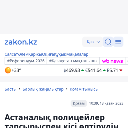
Қаз
Саясат
Әлем
Қаржы
Оқиға
Құқық
Мақалалар
#Референдум-2026
#Қазақстан мақтанышы
+33°
$
469.93
€
541.64
₽
5.71
Басты
Барлық жаңалықтар
Қоғам тынысы
Қоғам
10:39, 13 қазан 2023
Астаналық полицейлер
тапсырыспен кісі өлтірудің