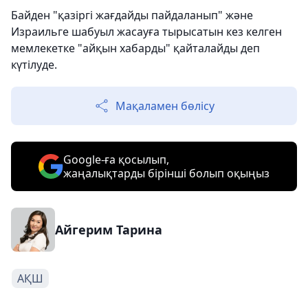
Байден "қазіргі жағдайды пайдаланып" және
Израильге шабуыл жасауға тырысатын кез келген
мемлекетке "айқын хабарды" қайталайды деп
күтілуде.
Мақаламен бөлісу
Google-ға қосылып,
жаңалықтарды бірінші болып оқыңыз
Айгерим Тарина
АҚШ