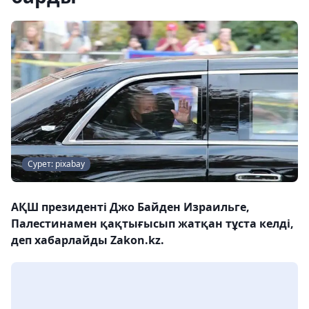
Сурет: pixabay
АҚШ президенті Джо Байден Израильге,
Палестинамен қақтығысып жатқан тұста келді,
деп хабарлайды Zakon.kz.