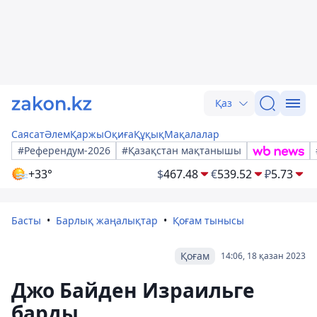
Қаз
Саясат
Әлем
Қаржы
Оқиға
Құқық
Мақалалар
#Референдум-2026
#Қазақстан мақтанышы
+33°
$
467.48
€
539.52
₽
5.73
Басты
Барлық жаңалықтар
Қоғам тынысы
Қоғам
14:06, 18 қазан 2023
Джо Байден Израильге
барды