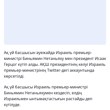
Ақ үй басшысын әуежайда Израиль премьер-
министрі Биньямин Нетаньяху мен президент Исаак
Герцог күтіп алды. АҚШ президентінің келуі Израиль
премьер-министрінің Twitter-дегі аккаунтында
көрсетілді.
Ақ үй басшысы Израиль премьер-министрі
Биньямин Нетаньяхумен кездесіп, елдің
Израильмен ынтымақтастығын растайды деп
күтілуде.