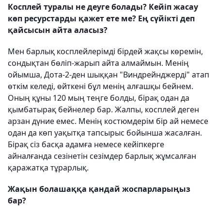
Косплей туралы не деуге болады? Кейіп жасау
көп ресурстарды қажет ете ме? Ең сүйікті деп
қайсысын айта аласыз?
Мен барлық косплейлерімді бірдей жақсы көремін,
сондықтан бөліп-жарып айта алмаймын. Менің
ойымша, Дота-2-ден шыққан "Виндрейнджерді" атап
өткім келеді, өйткені бұл менің алғашқы бейнем.
Оның құны 120 мың теңге болды, бірақ одан да
қымбатырақ бейнелер бар. Жалпы, косплей деген
арзан дүние емес. Менің костюмдерім бір ай немесе
одан да көп уақытқа тапсырыс бойынша жасалған.
Бірақ сіз басқа адамға немесе кейіпкерге
айналғанда сезінетін сезімдер барлық жұмсалған
қаражатқа тұрарлық.
Жақын болашаққа қандай жоспарларыңыз
бар?