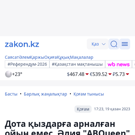
Қаз
Саясат
Әлем
Қаржы
Оқиға
Құқық
Мақалалар
#Референдум-2026
#Қазақстан мақтанышы
+23°
$
467.48
€
539.52
₽
5.73
Басты
Барлық жаңалықтар
Қоғам тынысы
Қоғам
17:23, 19 қазан 2023
Дота қыздарға арналған
ойын емес. Әлия "ABQueen"