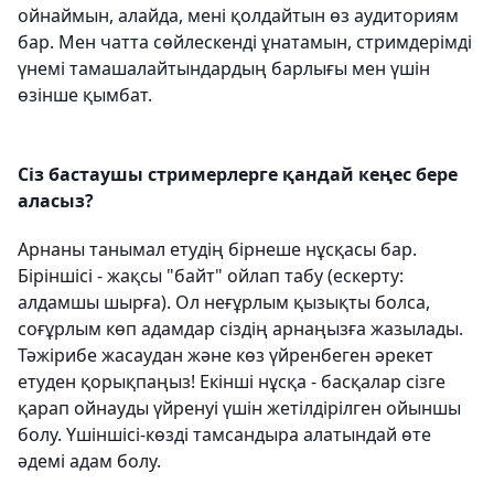
ойнаймын, алайда, мені қолдайтын өз аудиториям
бар. Мен чатта сөйлескенді ұнатамын, стримдерімді
үнемі тамашалайтындардың барлығы мен үшін
өзінше қымбат.
Сіз бастаушы стримерлерге қандай кеңес бере
аласыз?
Арнаны танымал етудің бірнеше нұсқасы бар.
Біріншісі - жақсы "байт" ойлап табу (ескерту:
алдамшы шырға). Ол неғұрлым қызықты болса,
соғұрлым көп адамдар сіздің арнаңызға жазылады.
Тәжірибе жасаудан және көз үйренбеген әрекет
етуден қорықпаңыз! Екінші нұсқа - басқалар сізге
қарап ойнауды үйренуі үшін жетілдірілген ойыншы
болу. Үшіншісі-көзді тамсандыра алатындай өте
әдемі адам болу.