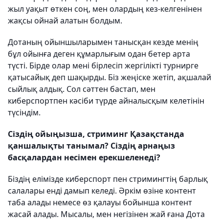
жыл уақыт өткен соң, мен олардың кез-келгенінен
жақсы ойнай алатын болдым.
Дотаның ойыншыларымен танысқан кезде менің
бұл ойынға деген құмарлығым одан бетер арта
түсті. Бірде олар мені бірлесіп жергілікті турнирге
қатысайық деп шақырды. Біз жеңіске жетіп, ақшалай
сыйлық алдық. Сол сәттен бастап, мен
киберспортпен кәсіби түрде айналысқым келетінін
түсіндім.
Сіздің ойыңызша, стриминг Қазақстанда
қаншалықты танымал? Сіздің арнаңыз
басқалардан несімен ерекшеленеді?
Біздің елімізде киберспорт пен стримингтің барлық
салалары енді дамып келеді. Әркім өзіне контент
таба алады немесе өз қалауы бойынша контент
жасай алады. Мысалы, мен негізінен жай ғана Дота