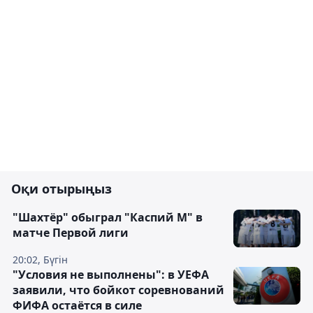
Оқи отырыңыз
"Шахтёр" обыграл "Каспий М" в
матче Первой лиги
20:02, Бүгін
"Условия не выполнены": в УЕФА
заявили, что бойкот соревнований
ФИФА остаётся в силе