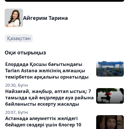
Айгерим Тарина
Қазақстан
Оқи отырыңыз
Елордада Қосшы бағытындағы
Tarlan Astana желісінің алғашқы
темірбетон арқалығы орнатылды
20:30, Бүгін
Найзағай, жаңбыр, аптап ыстық: 7
тамызда қай өңірлерде ауа райына
байланысты ескерту жасалды
20:07, Бүгін
Астанада әлеуметтік желідегі
бейәдеп сөздері үшін блогер 10