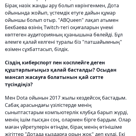
Бірақ нәзік жанды ару болып көрінгенмен, Дота
ойынында жойып, үстемдік етуге дайын құмар
ойыншы болып отыр. "ABQueen" лақап атымен
Бекбаева өзінің Twitch-тегі оқиғаларын үнемі
көптеген аудиторияның қуанышына бөлейді. Бұл
әлемге қалай келгені туралы біз "патшайымның"
өзімен сұхбаттасып, білдік.
Сіздің киберспорт пен косплейге деген
құштарлығыңыз қалай басталды? Осыдан
мансап жасауға болатынын қай сәтте
түсіндіңіз?
Мен Dota ойынын 2017 жылы кездейсоқ бастадым.
Сабақ арасындағы үзілістерде менің
сыныптастарым компьютерлік клубқа барып жүрді,
менің ішім пысқан соң, олармен бірге бардым. Олар
маған үйретулерін өтіндім, бірақ менің өтінішіме
жігіттер "Дотада қыздарға орын жоқ" деп күлді. Екі