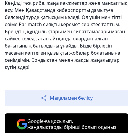
Көңілді тәжірибе, жаңа көкжиектер және мансаптық
өсу. Мен Қазақстанда киберспортты дамытуға
белсенді түрде қатысқым келеді. Ол үшін мен тіпті
өзіме Parimatch сияқты керемет серіктес таптым.
Брендтің құндылықтары мен сипаттамалары маған
сәйкес келеді, атап айтқанда олардың алған
бағытының батылдығы ұнайды. Бізде бірлесіп
жасаған көптеген қызықты жобалар болатынына
сенімдімін. Сондықтан менен жақсы жаңалықтар
күтіңіздер!
Мақаламен бөлісу
Google-ға қосылып,
жаңалықтарды бірінші болып оқыңыз