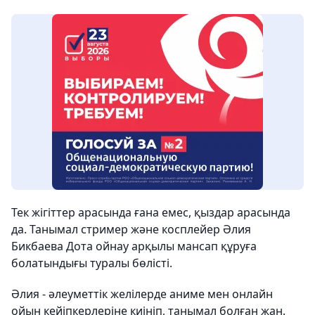
Тек жігіттер арасында ғана емес, қыздар арасында
да. Танымал стример және косплейер Әлия
Бикбаева Дота ойнау арқылы мансап құруға
болатындығы туралы бөлісті.
Әлия - әлеуметтік желілерде аниме мен онлайн
ойын кейіпкерлеріне киініп, танымал болған жан.