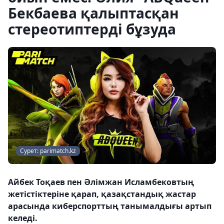
Бекбаева қалыптасқан
стереотиптерді бұзуда
Сурет: parimatch.kz
Айбек Тоқаев пен Әлімжан Исламбековтың
жетістіктеріне қарап, қазақстандық жастар
арасында киберспорттың танымалдығы артып
келеді.