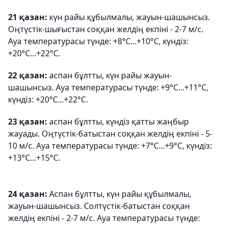
21 қазан:
күн райы құбылмалы, жауын-шашынсыз.
Оңтүстік-шығыстан соққан желдің екпіні - 2-7 м/с.
Ауа температурасы түнде: +8°С...+10°С, күндіз:
+20°С...+22°С.
22 қазан:
аспан бұлтты, күн райы жауын-
шашынсыз. Ауа температурасы түнде: +9°С...+11°С,
күндіз: +20°С...+22°С.
23 қазан:
аспан бұлтты, күндіз қатты жаңбыр
жауады. Оңтүстік-батыстан соққан желдің екпіні - 5-
10 м/с. Ауа температурасы түнде: +7°С...+9°С, күндіз:
+13°С...+15°С.
24 қазан:
Аспан бұлтты, күн райы құбылмалы,
жауын-шашынсыз. Солтүстік-батыстан соққан
желдің екпіні - 2-7 м/с. Ауа температурасы түнде: