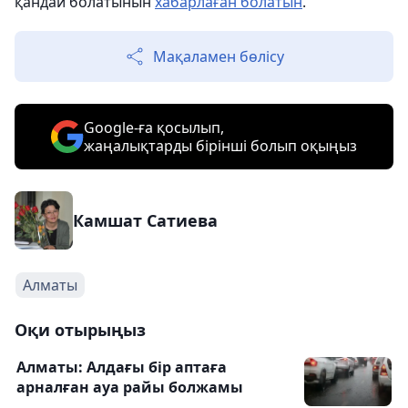
қандай болатынын
хабарлаған болатын
.
Мақаламен бөлісу
Google-ға қосылып,
жаңалықтарды бірінші болып оқыңыз
Камшат Сатиева
Алматы
Оқи отырыңыз
Алматы: Алдағы бір аптаға
арналған ауа райы болжамы