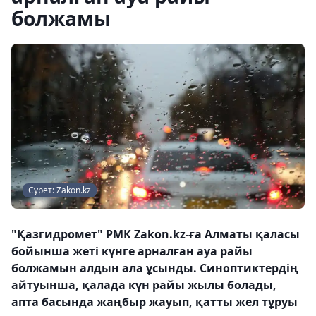
болжамы
Сурет: Zakon.kz
"Қазгидромет" РМК Zakon.kz-ға Алматы қаласы
бойынша жеті күнге арналған ауа райы
болжамын алдын ала ұсынды. Синоптиктердің
айтуынша, қалада күн райы жылы болады,
апта басында жаңбыр жауып, қатты жел тұруы