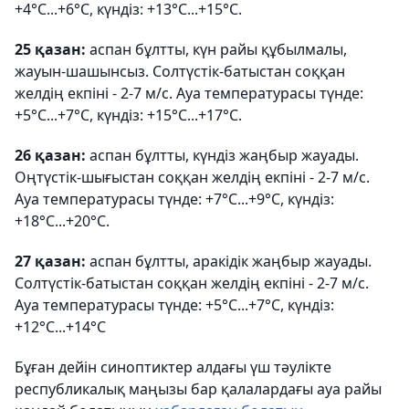
+4°С...+6°С, күндіз: +13°С...+15°С.
25 қазан:
аспан бұлтты, күн райы құбылмалы,
жауын-шашынсыз. Солтүстік-батыстан соққан
желдің екпіні - 2-7 м/с. Ауа температурасы түнде:
+5°С...+7°С, күндіз: +15°С...+17°С.
26 қазан:
аспан бұлтты, күндіз жаңбыр жауады.
Оңтүстік-шығыстан соққан желдің екпіні - 2-7 м/с.
Ауа температурасы түнде: +7°С...+9°С, күндіз:
+18°С...+20°С.
27 қазан:
аспан бұлтты, аракідік жаңбыр жауады.
Солтүстік-батыстан соққан желдің екпіні - 2-7 м/с.
Ауа температурасы түнде: +5°С...+7°С, күндіз:
+12°С...+14°С
Бұған дейін синоптиктер алдағы үш тәулікте
республикалық маңызы бар қалалардағы ауа райы