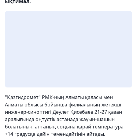
ықтимал.
"Қазгидромет" РМК-ның Алматы қаласы мен
Алматы облысы бойынша филиалының жетекші
инженер-синоптигі Дәулет Қисебаев 21-27 қазан
аралығында оңтүстік астанада жауын-шашын
болатынын, аптаның соңына қарай температура
+14 градусқа дейін төмендейтінін айтады.