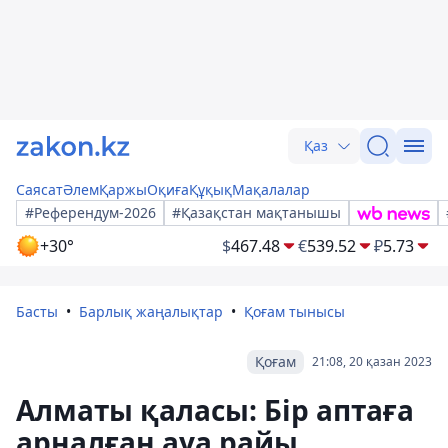
Қаз
Саясат
Әлем
Қаржы
Оқиға
Құқық
Мақалалар
#Референдум-2026
#Қазақстан мақтанышы
+30°
$
467.48
€
539.52
₽
5.73
Басты
Барлық жаңалықтар
Қоғам тынысы
Қоғам
21:08, 20 қазан 2023
Алматы қаласы: Бір аптаға
арналған ауа райы