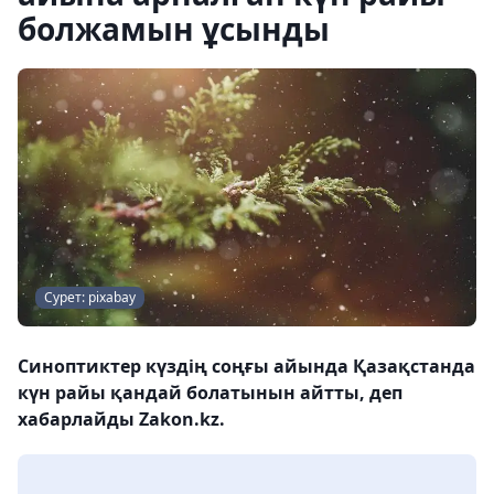
болжамын ұсынды
Сурет: pixabay
Синоптиктер күздің соңғы айында Қазақстанда
күн райы қандай болатынын айтты, деп
хабарлайды Zakon.kz.