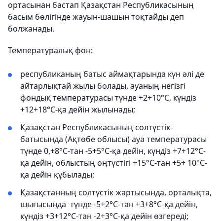
ортасынан бастап Қазақстан Республикасының
басым бөлігінде жауын-шашын тоқтайды деп
болжанады.
Температуралық фон:
республиканың батыс аймақтарында күн әлі де
айтарлықтай жылы болады, ауаның негізгі
фондық температурасы түнде +2+10°C, күндіз
+12+18°C-қа дейін жылынады;
Қазақстан Республикасының солтүстік-
батысында (Ақтөбе облысы) ауа температурасы
түнде 0,+8°С-тан -5+5°С-қа дейін, күндіз +7+12°С-
қа дейін, облыстың оңтүстігі +15°С-тан +5+ 10°С-
қа дейін құбылады;
Қазақстанның солтүстік жартысында, орталықта,
шығысында түнде -5+2°С-тан +3+8°С-қа дейін,
күндіз +3+12°С-тан -2+3°С-қа дейін өзгереді;