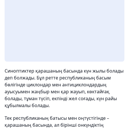
Синоптиктер қарашаның басында күн жылы болады
деп болжады. Бұл ретте республиканың басым
бөлігінде циклондар мен антициклондардың
ауысуымен жаңбыр мен қар жауып, көктайғақ
болады, тұман түсіп, екпінді жел соғады, күн райы
құбылмалы болады.
Тек республиканың батысы мен оңтүстігінде –
қарашаның басында, ал бірінші онкүндіктің