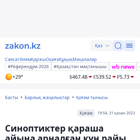
Қаз
Саясат
Әлем
Қаржы
Оқиға
Құқық
Мақалалар
#Референдум-2026
#Қазақстан мақтанышы
+29°
$
467.48
€
539.52
₽
5.73
Басты
Барлық жаңалықтар
Қоғам тынысы
Қоғам
19:54, 31 қазан 2023
Синоптиктер қараша
айына арналған күн райы