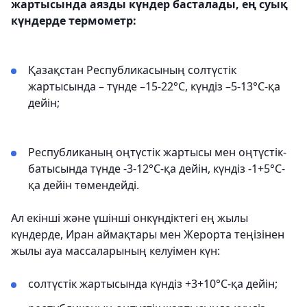
жартысында аязды күндер басталады, ең суық
күндерде термометр:
Қазақстан Республикасының солтүстік
жартысында – түнде –15-22°С, күндіз –5-13°С-қа
дейін;
Республиканың оңтүстік жартысы мен оңтүстік-
батысында түнде -3-12°С-қа дейін, күндіз -1+5°С-
қа дейін төмендейді.
Ал екінші және үшінші онкүндіктегі ең жылы
күндерде, Иран аймақтары мен Жерорта теңізінен
жылы ауа массаларының келуімен күн:
солтүстік жартысында күндіз +3+10°С-қа дейін;