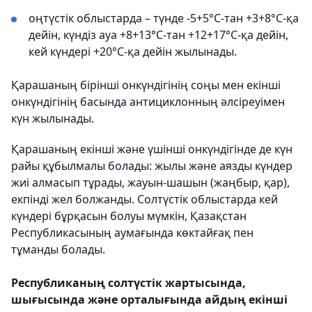
оңтүстік облыстарда – түнде -5+5°С-тан +3+8°С-қа
дейін, күндіз ауа +8+13°С-тан +12+17°С-қа дейін,
кей күндері +20°С-қа дейін жылынады.
Қарашаның бірінші онкүндігінің соңы мен екінші
онкүндігінің басында антициклонның әлсіреуімен
күн жылынады.
Қарашаның екінші және үшінші онкүндігінде де күн
райы құбылмалы болады: жылы және аязды күндер
жиі алмасып тұрады, жауын-шашын (жаңбыр, қар),
екпінді жел болжанды. Солтүстік облыстарда кей
күндері бұрқасын болуы мүмкін, Қазақстан
Республикасының аумағында көктайғақ пен
тұманды болады.
Республиканың солтүстік жартысында,
шығысында және орталығында айдың екінші