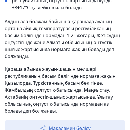
республиканың оңтүстік жартысында күндіз
+8+17°С-қа дейін жылы болады.
Алдын ала болжам бойынша қарашада ауаның
орташа айлық температурасы республиканың
басым бөлігінде нормадан 1-2° жоғары, Жетісудың
оңтүстігінде және Алматы облысының оңтүстік-
шығыс жартысында нормаға жақын болады деп
болжанды.
Қараша айында жауын-шашын мөлшері
республиканың басым бөлігінде нормаға жақын,
Қызылорда, Түркістанның басым бөлігінде,
Жамбылдың солтүстік-батысында, Маңғыстау,
Ақтөбенің оңтүстік-шығыс жартысында, Ұлытау
облысының оңтүстік-батысында нормадан аз
болады деп болжанды.
Мақаламен бөлісу