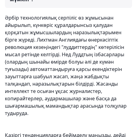
Әрбір технологиялық серпіліс өз жұмысынан
айырылып, күнкөріс құралдарынсыз қалудан
қорқатын жұмысшылардың наразылықтарымен
бірге жүреді. Лихтман Англиядағы өнеркәсіптік
революция кезеңіндегі "луддиттердің" көтерілісін
мысал ретінде келтірді. Нед Луддтың ізбасарлары
(олардың шынайы өмірде болуы әлі де күмән
туғызады) автоматтандыруға қарсы екендіктерін
зауыттарға шабуыл жасап, жаңа жабдықты
талқандап, наразылықтарын білдірді. Жасанды
интеллект те осыған ұқсас журналистер,
копирайтерлер, аудармашылар және басқа да
шығармашылық мамандықтар арасында толқулар
тудыруда.
Қазіргі тенденцияларға бейімделу маңызды, дейді