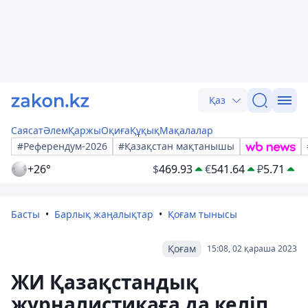
Қаз
Саясат
Әлем
Қаржы
Оқиға
Құқық
Мақалалар
#Референдум-2026
#Қазақстан мақтанышы
+26°
$
469.93
€
541.64
₽
5.71
Басты
Барлық жаңалықтар
Қоғам тынысы
Қоғам
15:08, 02 қараша 2023
ЖИ Қазақстандық
журналистикаға да келіп