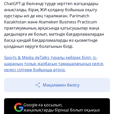
ChatGPT-ді белсенді түрде зерттеп жатқандары
анықталды, бірақ ЖИ қолдану бойынша оқыту
курстары әлі де кең таралмаған. Parimatch
Kazakhstan және Atameken Business Practicum
практикумының арқасында қатысушылар жаңа
дағдыларға ие болып, мәтіндік бағдарламалардан
басқа қандай бағдарламаларды өз қызметінде
қолданып көруге болатынын білді.
Sports & Media deTalks туралы көбірек біліп, іс-
шараның толық жазбасын тамашалағыңыз келсе,
келесі сілтеме бойынша өтіңіз.
Мақаламен бөлісу
Google-ға қосылып,
жаңалықтарды бірінші болып оқыңыз