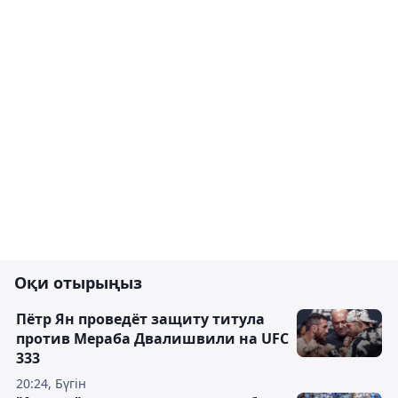
Оқи отырыңыз
Пётр Ян проведёт защиту титула
против Мераба Двалишвили на UFC
333
20:24, Бүгін