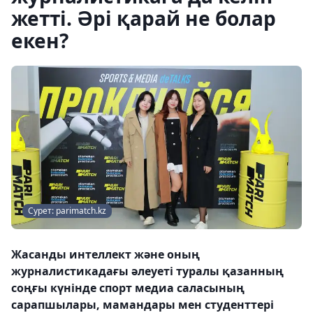
жетті. Әрі қарай не болар
екен?
Сурет: parimatch.kz
Жасанды интеллект және оның
журналистикадағы әлеуеті туралы қазанның
соңғы күнінде спорт медиа саласының
сарапшылары, мамандары мен студенттері