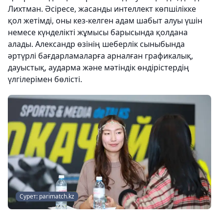
Лихтман. Әсіресе, жасанды интеллект көпшілікке
қол жетімді, оны кез-келген адам шабыт алуы үшін
немесе күнделікті жұмысы барысында қолдана
алады. Александр өзінің шеберлік сыныбында
әртүрлі бағдарламаларға арналған графикалық,
дауыстық, аударма және мәтіндік өндірістердің
үлгілерімен бөлісті.
Сурет: parimatch.kz