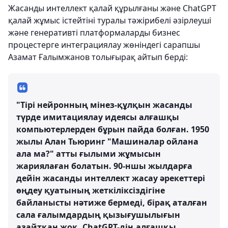
Жасанды интеллект қалай құрылғаны және ChatGPT
қалай жұмыс істейтіні туралы тәжірибелі әзірлеуші
және генеративті платформаларды бизнес
процестерге интеграциялау жөніндегі сарапшы
Азамат Ғалымжанов толығырақ айтып берді:
"Тірі нейронның мінез-құлқын жасанды
түрде имитациялау идеясы алғашқы
компьютерлерден бұрын пайда болған. 1950
жылы Алан Тьюринг "Машиналар ойлана
ала ма?" атты ғылыми жұмысын
жариялаған болатын. 90-ншы жылдарға
дейін жасанды интеллект жасау әрекеттері
өңдеу қуатының жеткіліксіздігіне
байланысты нәтиже бермеді, бірақ аталған
сала ғалымдардың қызығушылығын
азайтқан жоқ. ChatGPT-дің алғашқы