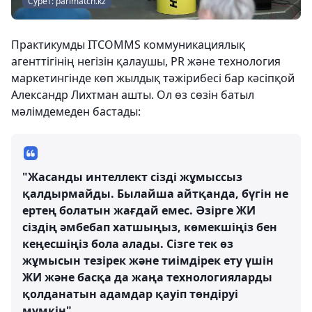
Сурет: parimatch.kz
Практикумды ITCOMMS коммуникациялық
агенттігінің негізін қалаушы, PR және технология
маркетингінде көп жылдық тәжірибесі бар кәсіпқой
Александр Лихтман ашты. Ол өз сөзін батыл
мәлімдемеден бастады:
"Жасанды интеллект сізді жұмыссыз
қалдырмайды. Былайша айтқанда, бүгін не
ертең болатын жағдай емес. Әзірге ЖИ
сіздің әмбебап хатшыңыз, көмекшіңіз бен
кеңесшіңіз бола алады. Сізге тек өз
жұмысын тезірек және тиімдірек ету үшін
ЖИ және басқа да жаңа технологияларды
қолданатын адамдар қауіп төндіруі
мүмкін".