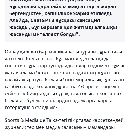
нұсқалары қарапайым мақсаттарға жауап
бергендіктен, көпшілікке жария етілмеді.
Алайда, ChatGPT 3 нұсқасы сенсация
жасады, бұл баршаға қол жетімді алғашқы
жасанды интеллект болды".
Ойлау қабілеті бар машиналары туралы сұрақ тағы
да өзекті болып отыр, бұл мәселеден басқа да
көптеген сұрақтар туындайды: олар өздігімен жұмыс
жасай ала ма? компьютер мен адамның жұмысын
қалай ажыратуға болады? оны моральдық тұрғыдан
кәсіби салада қолдану дұрыс па ? Әсіресе өзіңіздің
сүйікті фобияңыздағы сұрақты да осыған қоссаңыз
болады – бұл машиналардың адамдарға қарсы
көтерілуіне әкеледі ме?
Sports & Media de Talks-тегі пікірталас көрсеткендей,
журналистер мен медиа саласының мамандары