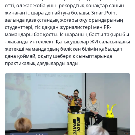
өтті, ол жас жоба үшін рекордтық қонақтар санын
жинаған іс шара деп айтуға болады. SmartPoint
залында қазақстандық жоғары оқу орындарының
студенттері, тіс қаққан журналистері мен PR-
мамандары бас қосты. Іс-шараның басты тақырыбы
- жасанды интеллект. Қатысушылар ЖИ саласындағы
жетекші мамандардың бөліскен білімін қабылдап
қана қоймай, оқыту шеберлік сыныптарында
практикалық дағдыларды алды.