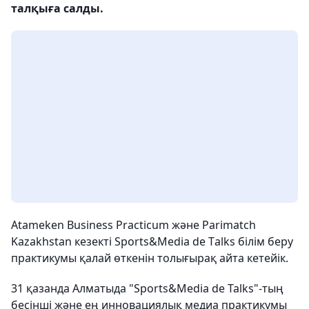
талқыға салды.
Atameken Business Рracticum және Parimatch
Kazakhstan кезекті Sports&Media de Тalks білім беру
практикумы қалай өткенін толығырақ айта кетейік.
31 қазанда Алматыда "Sports&Media de Talks"-тың
бесінші және ең инновациялық медиа практикумы