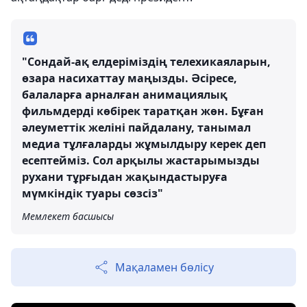
"Сондай-ақ елдеріміздің телехикаяларын,
өзара насихаттау маңызды. Әсіресе,
балаларға арналған анимациялық
фильмдерді көбірек таратқан жөн. Бұған
әлеуметтік желіні пайдалану, танымал
медиа тұлғаларды жұмылдыру керек деп
есептейміз. Сол арқылы жастарымызды
рухани тұрғыдан жақындастыруға
мүмкіндік туары сөзсіз"
Мемлекет басшысы
Мақаламен бөлісу