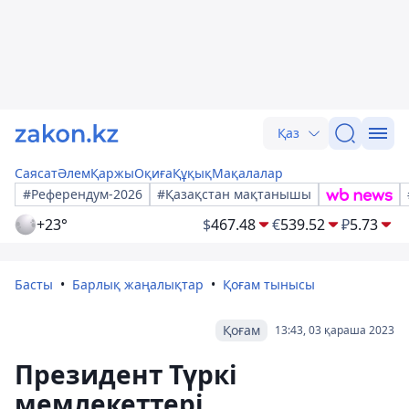
Қаз
Саясат
Әлем
Қаржы
Оқиға
Құқық
Мақалалар
#Референдум-2026
#Қазақстан мақтанышы
+23°
$
467.48
€
539.52
₽
5.73
Басты
Барлық жаңалықтар
Қоғам тынысы
Қоғам
13:43, 03 қараша 2023
Президент Түркі
мемлекеттері