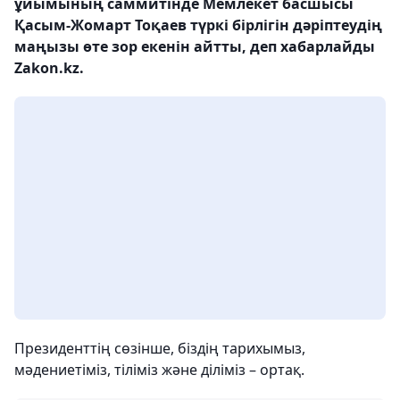
ұйымының саммитінде Мемлекет басшысы
Қасым-Жомарт Тоқаев түркі бірлігін дәріптеудің
маңызы өте зор екенін айтты, деп хабарлайды
Zakon.kz.
Президенттің сөзінше, біздің тарихымыз,
мәдениетіміз, тіліміз және діліміз – ортақ.