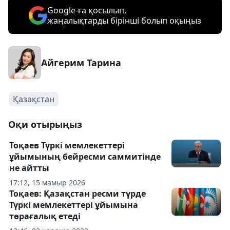
Google-ға қосылып,
жаңалықтарды бірінші болып оқыңыз
Айгерим Тарина
Қазақстан
Оқи отырыңыз
Тоқаев Түркі мемлекеттері
ұйымының бейресми саммитінде
не айтты
17:12, 15 мамыр 2026
Тоқаев: Қазақстан ресми түрде
Түркі мемлекеттері ұйымына
төрағалық етеді