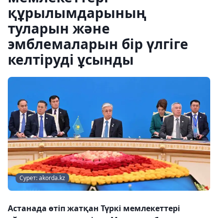
құрылымдарының
туларын және
эмблемаларын бір үлгіге
келтіруді ұсынды
Сурет: akorda.kz
Астанада өтіп жатқан Түркі мемлекеттері