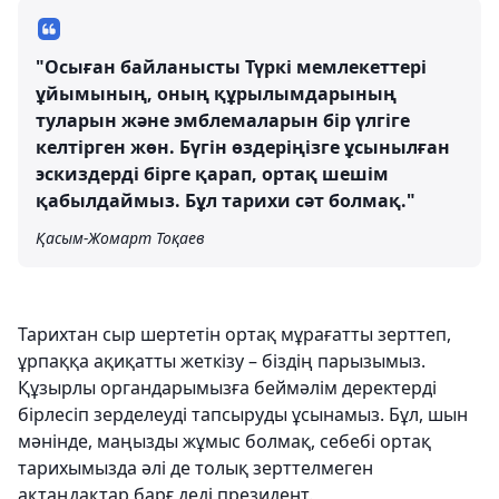
"Осыған байланысты Түркі мемлекеттері
ұйымының, оның құрылымдарының
туларын және эмблемаларын бір үлгіге
келтірген жөн. Бүгін өздеріңізге ұсынылған
эскиздерді бірге қарап, ортақ шешім
қабылдаймыз. Бұл тарихи сәт болмақ."
Қасым-Жомарт Тоқаев
Тарихтан сыр шертетін ортақ мұрағатты зерттеп,
ұрпаққа ақиқатты жеткізу – біздің парызымыз.
Құзырлы органдарымызға беймәлім деректерді
бірлесіп зерделеуді тапсыруды ұсынамыз. Бұл, шын
мәнінде, маңызды жұмыс болмақ, себебі ортақ
тарихымызда әлі де толық зерттелмеген
ақтаңдақтар барғ деді президент.